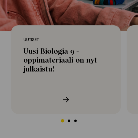
Ominaisuudet
Tapahtumakalenteri
Webinaari­tallenteet
Yhteisö
UUTISET
Suosittelut
Uusi Biologia 9 -
Ohjekeskus
oppimateriaali on nyt
Ohjevideot
julkaistu!
Oppikirjailijat
Tiimi
Tietoa meistä
Eettiset periaatteet tekoälyn käyttöön
Tilaa uutiskirje
Ota yhteyttä