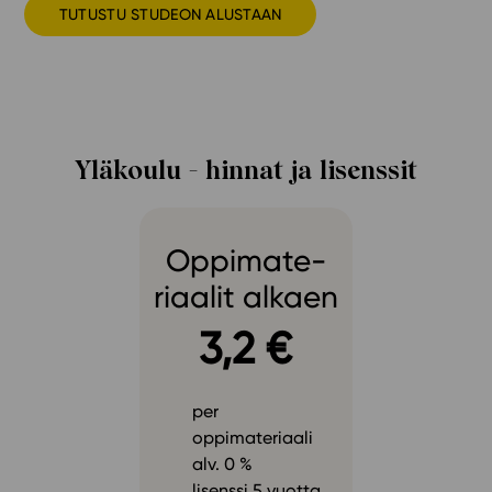
TUTUSTU STUDEON ALUSTAAN
Yläkoulu - hinnat ja lisenssit
Oppimate­
riaalit alkaen
3,2 €
per
oppimateriaali
alv. 0 %
lisenssi 5 vuotta