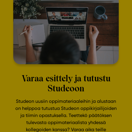
Varaa esittely ja tutustu
Studeoon
Studeon uusiin oppimateriaaleihin ja alustaan
on helppoa tutustua Studeon oppikirjailijoiden
ja tiimin opastuksella. Teettekö päätöksen
tulevasta oppimateriaalista yhdessä
kollegoiden kanssa? Varaa aika teille