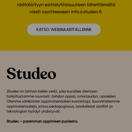
räätälöityyn esittelytilaisuuteen lähettämällä
viesti osoitteeseen
info@studeo.fi
.
KATSO WEBINAARITALLENNE
Studeo
on latinan kielen verbi, joka kuvailee olemisen
tarkoitustamme osuvasti:
tahdon oppia
,
omistaudun
,
opiskelen
.
Olemme sähköisten oppimateriaalien kustantaja. Suunnittelemme
oppimateriaaleja, joissa pedagogisuus, laadukkaat sisällöt ja
teknologian hyödyt yhdistyvät.
Studeo – paremman oppimisen puolesta.