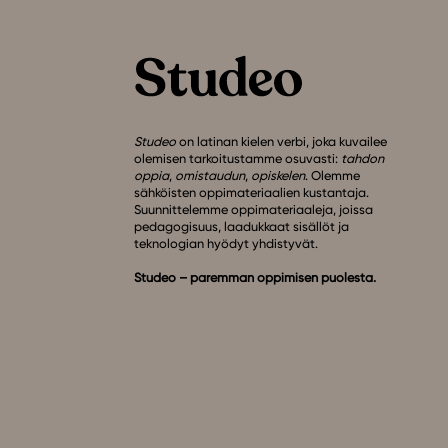
Studeo
on latinan kielen verbi, joka kuvailee
olemisen tarkoitustamme osuvasti:
tahdon
oppia
,
omistaudun
,
opiskelen
. Olemme
sähköisten oppimateriaalien kustantaja.
Suunnittelemme oppimateriaaleja, joissa
pedagogisuus, laadukkaat sisällöt ja
teknologian hyödyt yhdistyvät.
Studeo – paremman oppimisen puolesta.