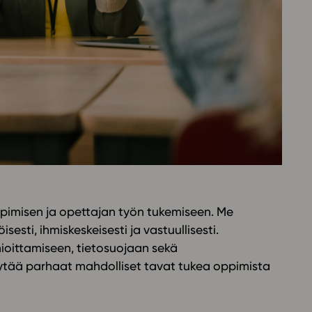
Oppikirj
Tilaa
t
Tiimi
it
Tietoa 
ssit
Eettise
tekoäly
ppimisen ja opettajan työn tukemiseen. Me
ti, ihmiskeskeisesti ja vastuullisesti.
ioittamiseen, tietosuojaan sekä
ytää parhaat mahdolliset tavat tukea oppimista