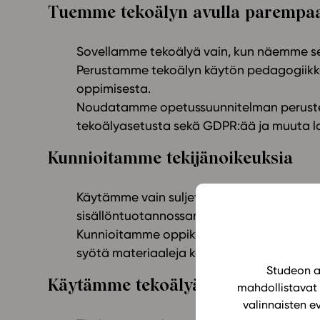
Tuemme tekoälyn avulla parempaa
Sovellamme tekoälyä vain, kun näemme se
Perustamme tekoälyn käytön pedagogiikk
oppimisesta.
Noudatamme opetussuunnitelman perusteit
tekoälyasetusta sekä GDPR:ää ja muuta 
Kunnioitamme tekijänoikeuksia
Käytämme vain suljettuja ja luotettaviksi 
sisällöntuotannossamme ja palvelussamm
Kunnioitamme oppikirjailijoiden, kuvittaji
syötä materiaaleja kouluttaviin tekoälymal
Studeon al
Käytämme tekoälyä läpinäkyvästi
mahdollistavat 
valinnaisten e