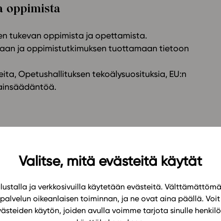
 oppimista
n tukevan oppimista ja opettamista.
aan ja oppimistutkimuksen tuottamaan tietoon
a, Opetushallituksen tekoälysuosituksia, EU:n
lainsäädäntöä.
todettuja tekoälysovelluksia
e.
Valitse, mitä evästeitä käytät
en ja muiden sisällöntuottajien oikeuksia. Emme
leihin.
ustalla ja verkkosivuilla käytetään evästeitä. Välttämättöm
palvelun oikeanlaisen toiminnan, ja ne ovat aina päällä. Voit 
västeiden käytön, joiden avulla voimme tarjota sinulle henk