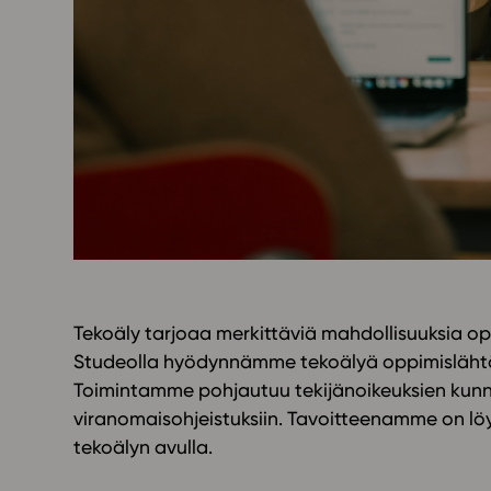
Yläkoulu
KIRJAUDU
Oppiainesarja
Oppimateriaal
Yläkoulun lisen
Hinnasto
Käyttöönotto
Tilaa
Tekoäly tarjoaa merkittäviä mahdollisuuksia o
Studeolla hyödynnämme tekoälyä oppimislähtöises
Toimintamme pohjautuu tekijänoikeuksien kunn
viranomaisohjeistuksiin. Tavoitteenamme on lö
tekoälyn avulla.