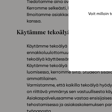
Tiedotamme aina avoimesti tekoälyn käyt
Kerromme selkeästi, kun sisällöissä on hy
Voit milloin
Ilmoitamme asiakkaalle aina, kun hän on vu
kanssa.
Käytämme tekoälyä vastuullisesti j
Käytämme tekoälyä Studeon arvoihin pohj
ennakkoluulottomuuteen. Huomioimme mo
tekoälyä käyttäessämme.
Käytämme tekoälyä suunnitellusti ja hark
luomisessa, kerromme siitä. Studeon sisäll
ammattilainen.
Varmistamme, että kaikilla tekoälyä hyödyn
on riittävä ymmärrys sen vastuullisesta kä
Asiakaspalvelussamme vastaa ensisijaises
tehostamisessa ja asiakaskokemuksen par
työpanosta.