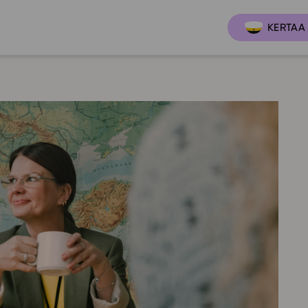
KERTAA 
Ajankoh
Lukio
Ominai
t
LOPS 2021
Tapaht
it
GLP 2021
Webinaa
ssit
Oppimateriaalit
Yhteisö
Hinnasto
Suositt
Lukion pakettilisenssi
Ohjeke
Käyttöönotto
Ohjevi
Bruksanvisning