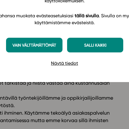
käyttökokemuksen.
östä.
ödynnetty tekoälyä.
 tahansa muokata evästeasetuksiasi
tällä sivulla
. Sivulla on my
orovaikutuksessa suoraan tai välillisesti tekoälyn
käyttämistämme evästeistä.
a ihmislähtöisesti
VAIN VÄLTTÄMÄTTÖMÄT
SALLI KAIKKI
autuen: välittämiseen, avoimuuteen ja
ninaisuuden ja yhdenvertaisuuden myös
Näytä tiedot
iten. Jos käytämme tekoälyä apuna sisällön
öt tarkistaa ja niistä vastaa aina kustannusalan
tävillä työntekijöillämme ja oppikirjailijoillamme
ytöstä.
ti ihminen. Käytämme tekoälyä asiakaspalvelun
antamisessa mutta emme korvaa sillä ihmisten