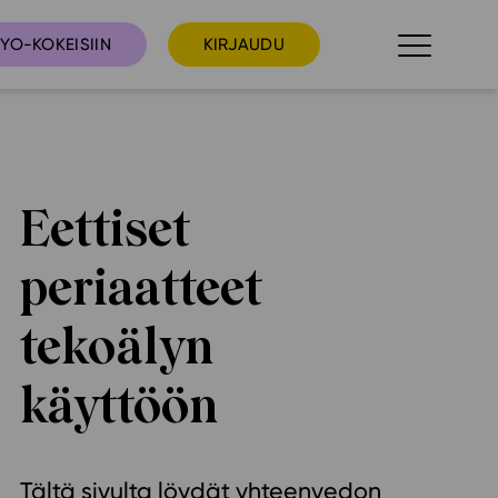
YO-KOKEISIIN
KIRJAUDU
taista
Tilaa uutiskirje
Eettiset
suudet
Ota yhteyttä
periaatteet
umakalenteri
ri­tallenteet
tekoälyn
In English
käyttöön
elut
skus
deot
Tältä sivulta löydät yhteenvedon