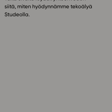
ailijat
siitä, miten hyödynnämme tekoälyä
Studeolla.
meistä
t periaatteet
n käyttöön