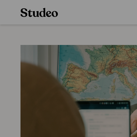
Preppaaja
Alakoulu
Oppiainesarja
Opettaja
Oppimateriaal
Opiskelija
Alakoulun lisen
Huoltaja
Hinnasto
Kokeilutarjous
Käyttöönotto
Tilaa
Ainstain