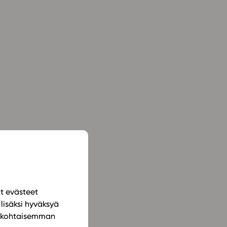
ät evästeet
lisäksi hyväksyä
ilökohtaisemman