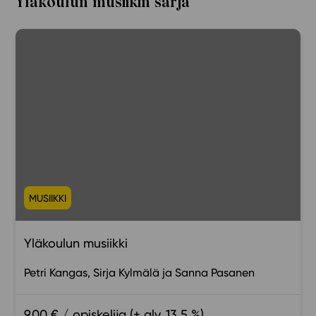
Yläkoulun musiikin sarja
MUSIIKKI
Yläkoulun musiikki
Petri Kangas
Sirja Kylmälä
Sanna Pasanen
9,00 € / opiskelija (+ alv. 13,5 %)