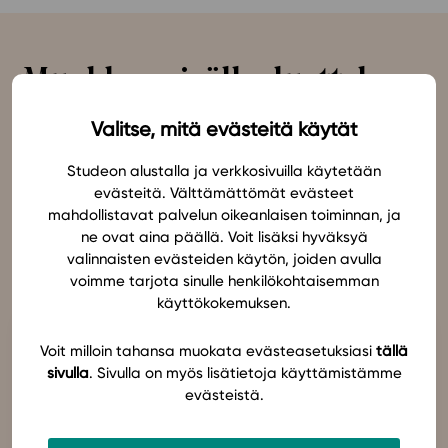
Muokkaa sisällysluetteloa
ja lisää omaa sisältöä
Valitse, mitä evästeitä käytät
Studeon alustalla ja verkkosivuilla käytetään
Voit järjestää oppimateriaalin sisällysluettelon
evästeitä. Välttämättömät evästeet
haluamaksesi. Oppimateriaalien yhdistäminen on
mahdollistavat palvelun oikeanlaisen toiminnan, ja
myös mahdollista. Voit myös lisätä omaa sisältöä
ne ovat aina päällä. Voit lisäksi hyväksyä
materiaaliin, kuten tehtäviä, kokeita, videoita tai
valinnaisten evästeiden käytön, joiden avulla
audioita.
voimme tarjota sinulle henkilökohtaisemman
käyttökokemuksen.
Voit milloin tahansa muokata evästeasetuksiasi
tällä
sivulla
. Sivulla on myös lisätietoja käyttämistämme
evästeistä.