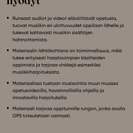
hyödyt
Ominaisuudet
Tapahtumakalenteri
Runsaat audiot ja videot elävöittävät opetusta,
Webinaari­tallenteet
tuovat musiikin eri ulottuvuudet oppilaan lähelle ja
tukevat kattavasti musiikin sisältöjen
Yhteisö
hahmottamista.
Suosittelut
Ohjekeskus
Materiaalin lähtökohtana on toiminnallisuus, mikä
tukee erityisesti haastavimpien käsitteiden
Ohjevideot
oppimista ja tarjoaa vinkkejä esimerkiksi
Oppikirjailijat
musiikkiharjoituksista.
Tiimi
Tietoa meistä
Materiaalissa tuetaan musisointia muun muassa
opetusvideoilla, havainnollisilla ohjeilla ja
Eettiset periaatteet tekoälyn käyttöön
innostavilla harjoituksilla.
Tilaa uutiskirje
Materiaali tarjoaa oppitunnille rungon, jonka avulla
Ota yhteyttä
OPS toteutetaan varmasti.