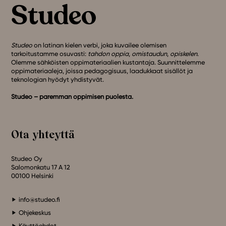
Studeo
on latinan kielen verbi, joka kuvailee olemisen
tarkoitustamme osuvasti:
tahdon oppia
,
omistaudun
,
opiskelen
.
Olemme sähköisten oppimateriaalien kustantaja. Suunnittelemme
oppimateriaaleja, joissa pedagogisuus, laadukkaat sisällöt ja
teknologian hyödyt yhdistyvät.
Studeo – paremman oppimisen puolesta.
Ota yhteyttä
Studeo Oy
Salomonkatu 17 A 12
00100 Helsinki
info@studeo.fi
Ohjekeskus
Käyttöehdot