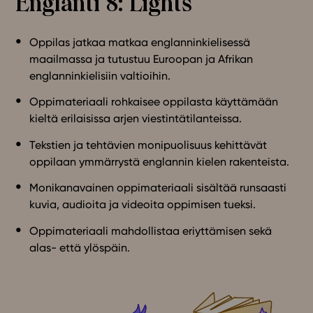
Englanti 8: Lights
Oppilas jatkaa matkaa englanninkielisessä
maailmassa ja tutustuu Euroopan ja Afrikan
englanninkielisiin valtioihin.
Oppimateriaali rohkaisee oppilasta käyttämään
kieltä erilaisissa arjen viestintätilanteissa.
Tekstien ja tehtävien monipuolisuus kehittävät
oppilaan ymmärrystä englannin kielen rakenteista.
Monikanavainen oppimateriaali sisältää runsaasti
kuvia, audioita ja videoita oppimisen tueksi.
Oppimateriaali mahdollistaa eriyttämisen sekä
alas- että ylöspäin.