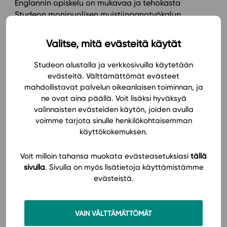
Englannin opiskelu on mukavaa ja tehokasta
Studeon monipuolisen muistiinpanotyökalun
avulla. Oppilaat ja opettajat voivat poimia
keskeiset asiat talteen merkintätyökalun eri
Valitse, mitä evästeitä käytät
väreillä ja kirjoittaa oppimateriaaliin
muistiinpanoja. Merkintöihin on mahdollista
Studeon alustalla ja verkkosivuilla käytetään
tehdä lisäyksiä ja liittää esimerkiksi kuvia ja
evästeitä. Välttämättömät evästeet
linkkejä.
mahdollistavat palvelun oikeanlaisen toiminnan, ja
ne ovat aina päällä. Voit lisäksi hyväksyä
valinnaisten evästeiden käytön, joiden avulla
voimme tarjota sinulle henkilökohtaisemman
käyttökokemuksen.
Voit milloin tahansa muokata evästeasetuksiasi
tällä
sivulla
. Sivulla on myös lisätietoja käyttämistämme
evästeistä.
VAIN VÄLTTÄMÄTTÖMÄT