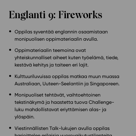
Englanti 9: Fireworks
Oppilas syventää englannin osaamistaan
monipuolisen oppimateriaalin avulla.
Oppimateriaalin teemoina ovat
yhteiskunnalliset aiheet kuten työelämä, tiede,
kestävä kehitys ja taiteen eri lajit.
Kulttuuriluvuissa oppilas matkaa muun muassa
Australiaan, Uuteen-Seelantiin ja Singaporeen.
Monipuoliset tehtävät, vaihtoehtoinen
tekstinäkymä ja haastetta tuova Challenge-
luku mahdollistavat eriyttämisen alas- ja
ylöspäin.
Viestinnällisten Talk-lukujen avulla oppilas
harjoittelee erilaisia vuorovaikutustilanteita.