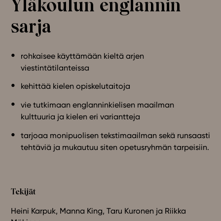
Yläkoulun englannin
sarja
In English
rohkaisee käyttämään kieltä arjen
viestintätilanteissa
kehittää kielen opiskelutaitoja
vie tutkimaan englanninkielisen maailman
kulttuuria ja
kielen eri variantteja
tarjoaa monipuolisen tekstimaailman sekä runsaasti
tehtäviä ja mukautuu siten opetusryhmän tarpeisiin.
Tekijät
Heini Karpuk, Manna King, Taru Kuronen ja Riikka