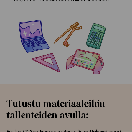
Tutustu materiaaleihin
tallenteiden avulla:
Englanti 7: Sparks -oppimateriaalin esittelywebinaari