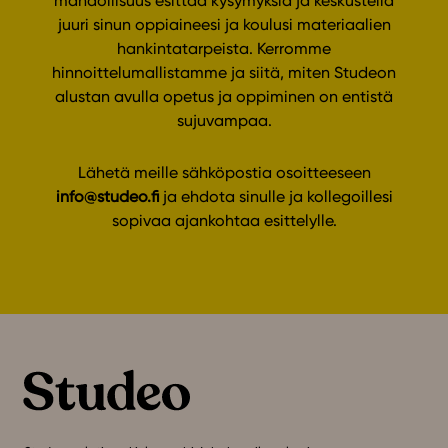
mahdollisuus esittää kysymyksiä ja keskustella
juuri sinun oppiaineesi ja koulusi materiaalien
hankintatarpeista. Kerromme
hinnoittelumallistamme ja siitä, miten Studeon
alustan avulla opetus ja oppiminen on entistä
sujuvampaa.
Lähetä meille sähköpostia osoitteeseen
info@studeo.fi
ja ehdota sinulle ja kollegoillesi
sopivaa ajankohtaa esittelylle.