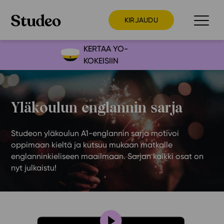
KIRJAUDU
KERTAA YO-
KOKEISIIN
Preppaaja
Opettaja
Yläkoulun englannin sarja
Opiskelija
Huoltaja
Studeon yläkoulun A1-englannin sarja motivoi
Kokeilutarjous
oppimaan kieltä ja kutsuu mukaan matkalle
Ainstain
englanninkieliseen maailmaan. Sarjan kaikki osat on
nyt julkaistu!
Alakoulu
Yläkoulu
Lukio
Ajankohtaista