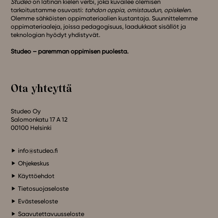
Studeo
on latinan kielen verbi, joka kuvailee olemisen
tarkoitustamme osuvasti:
tahdon oppia
,
omistaudun
,
opiskelen
.
Olemme sähköisten oppimateriaalien kustantaja. Suunnittelemme
oppimateriaaleja, joissa pedagogisuus, laadukkaat sisällöt ja
teknologian hyödyt yhdistyvät.
Studeo – paremman oppimisen puolesta.
Ota yhteyttä
Studeo Oy
Salomonkatu 17 A 12
00100 Helsinki
info@studeo.fi
Ohjekeskus
Käyttöehdot
Tietosuojaseloste
Evästeseloste
Saavutettavuusseloste