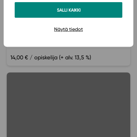
RUOTSI
SALLI KAIKKI
Ruotsi 6: Tillsammans i Norden
Näytä tiedot
Henna Kautto
Laura Saarman-Töringe
14,00 € / opiskelija (+ alv. 13,5 %)