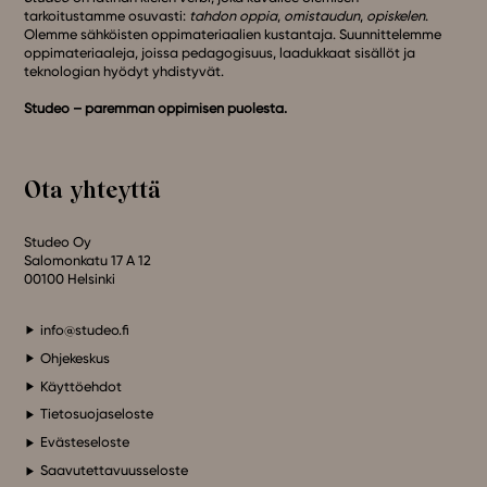
tarkoitustamme osuvasti:
tahdon oppia
,
omistaudun
,
opiskelen
.
Olemme sähköisten oppimateriaalien kustantaja. Suunnittelemme
oppimateriaaleja, joissa pedagogisuus, laadukkaat sisällöt ja
teknologian hyödyt yhdistyvät.
Studeo – paremman oppimisen puolesta.
Ota yhteyttä
Studeo Oy
Salomonkatu 17 A 12
00100 Helsinki
info@studeo.fi
Ohjekeskus
Käyttöehdot
Tietosuojaseloste
Evästeseloste
Saavutettavuusseloste