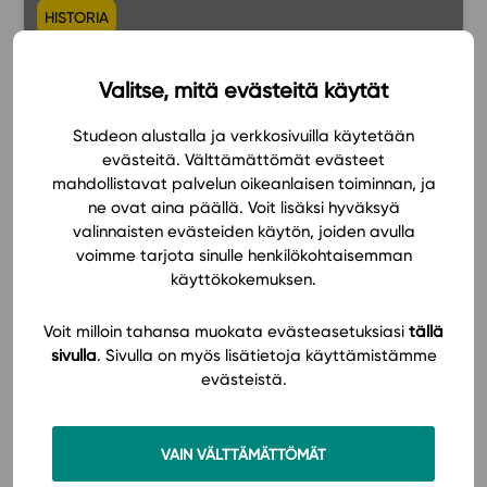
HISTORIA
Alakoulun historia
Valitse, mitä evästeitä käytät
Niko Hurme
Soile Varis
Studeon alustalla ja verkkosivuilla käytetään
evästeitä. Välttämättömät evästeet
mahdollistavat palvelun oikeanlaisen toiminnan, ja
14,00 € / opiskelija (+ alv. 13,5 %)
ne ovat aina päällä. Voit lisäksi hyväksyä
valinnaisten evästeiden käytön, joiden avulla
voimme tarjota sinulle henkilökohtaisemman
käyttökokemuksen.
Voit milloin tahansa muokata evästeasetuksiasi
tällä
sivulla
. Sivulla on myös lisätietoja käyttämistämme
evästeistä.
VAIN VÄLTTÄMÄTTÖMÄT