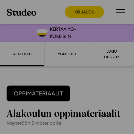
KIRJAUDU
KERTAA YO-
KOKEISIIN
Preppaaja
LUKIO
Opettaja
ALAKOULU
YLÄKOULU
LOPS 2021
Opiskelija
Huoltaja
Kokeilutarjous
OPPIMATERIAALIT
Ainstain
Alakoulu
Alakoulun oppimateriaalit
Yläkoulu
Näytetään
3
materiaalia
Lukio
Ajankohtaista