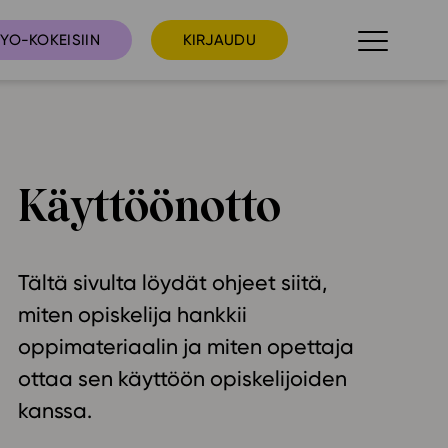
YO-KOKEISIIN
KIRJAUDU
taista
Tilaa uutiskirje
Käyttöönotto
suudet
Ota yhteyttä
umakalenteri
Tältä sivulta löydät ohjeet siitä,
ri­tallenteet
In English
miten opiskelija hankkii
oppimateriaalin ja miten opettaja
elut
ottaa sen käyttöön opiskelijoiden
skus
kanssa.
deot