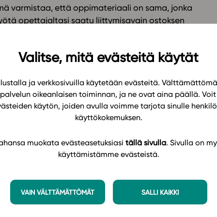
 varmistaa, että oppimateriaali on sama, jonka
ötä opettajaltasi saatu liittymisavain ostoksen
Valitse, mitä evästeitä käytät
 ovat yleisimmät verkkopankit ja luottokortit.
ksen tarjoavan laskutuspalvelun kautta.
ustalla ja verkkosivuilla käytetään evästeitä. Välttämättöm
palvelun oikeanlaisen toiminnan, ja ne ovat aina päällä. Voit 
västeiden käytön, joiden avulla voimme tarjota sinulle henk
käyttökokemuksen.
notto Studeon tunnuksilla
 tahansa muokata evästeasetuksiasi
tällä sivulla
. Sivulla on my
käyttämistämme evästeistä.
lla ei vielä ole niitä.
tamme rekisteröinnit ja aktivoimme tunnukset
VAIN VÄLTTÄMÄTTÖMÄT
SALLI KAIKKI
e aktivoineet tunnuksesi. Pääset rekisteröitymään
ista, mikäli se on oppilaitoksessanne käytössä.