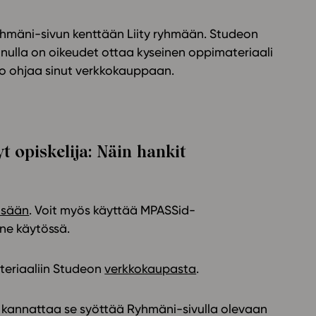
Ryhmäni-sivun kenttään Liity ryhmään. Studeon
inulla on oikeudet ottaa kyseinen oppimateriaali
o ohjaa sinut verkkokauppaan.
t opiskelija: Näin hankit
sisään
. Voit myös käyttää MPASSid-
nne käytössä.
teriaaliin Studeon
verkkokaupasta
.
n, kannattaa se syöttää Ryhmäni-sivulla olevaan