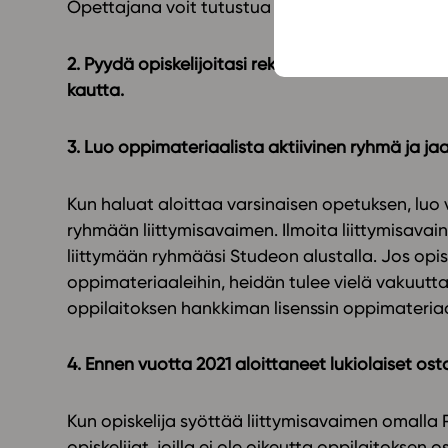
Opettajana voit tutustua vapaasti kaikkiin op
2. Pyydä opiskelijoitasi rekisteröitymään Stude
kautta.
3. Luo oppimateriaalista aktiivinen ryhmä ja jaa o
Kun haluat aloittaa varsinaisen opetuksen, luo 
ryhmään liittymisavaimen. Ilmoita liittymisavain 
liittymään ryhmääsi Studeon alustalla. Jos opis
oppimateriaaleihin, heidän tulee vielä vakuut
oppilaitoksen hankkiman lisenssin oppimateriaa
4. Ennen vuotta 2021 aloittaneet lukiolaiset o
Kun opiskelija syöttää liittymisavaimen omalla
opiskelijat, joilla ei ole oikeutta oppilaitokse