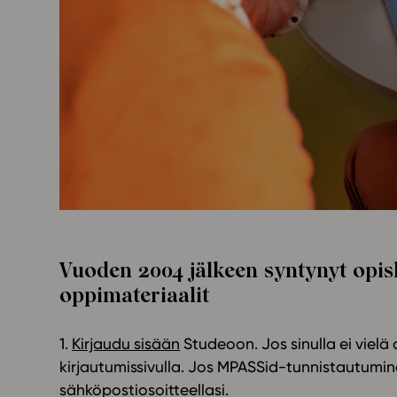
Yläkoulu
KIRJAUDU
Oppiainesarja
Oppimateriaal
Yläkoulun lisen
Hinnasto
Käyttöönotto
Tilaa
Vuoden 2004 jälkeen syntynyt opisk
oppimateriaalit
1.
Kirjaudu sisään
Studeoon. Jos sinulla ei viel
kirjautumissivulla. Jos MPASSid-tunnistautumine
sähköpostiosoitteellasi.