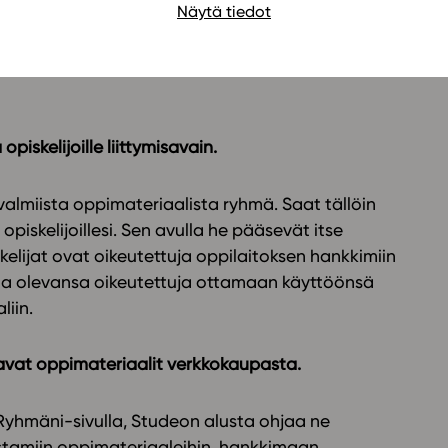
pimateriaaleihimme.
Näytä tiedot
on käyttäjiksi tai kirjautumaan sisään MPASSid:n
piskelijoille liittymisavain.
valmiista oppimateriaalista ryhmä. Saat tällöin
opiskelijoillesi. Sen avulla he pääsevät itse
kelijat ovat oikeutettuja oppilaitoksen hankkimiin
taa olevansa oikeutettuja ottamaan käyttöönsä
liin.
stavat oppimateriaalit verkkokaupasta.
 Ryhmäni-sivulla, Studeon alusta ohjaa ne
n ostamiin oppimateriaaleihin, hankkimaan