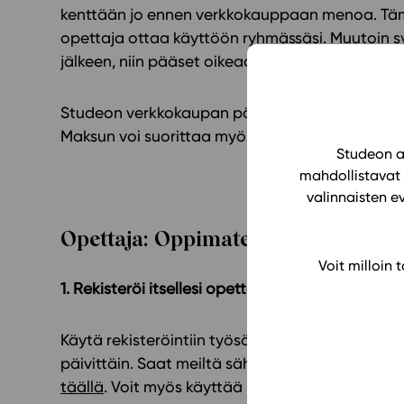
kenttään jo ennen verkkokauppaan menoa. Tämä
opettaja ottaa käyttöön ryhmässäsi. Muutoin sy
jälkeen, niin pääset oikeaan ryhmään.
Studeon verkkokaupan pääasialliset maksutavat
Maksun voi suorittaa myös laskulla maksuvälity
Studeon al
mahdollistavat 
valinnaisten e
Opettaja: Oppimateriaalin käyttöö
Voit milloin
1. Rekisteröi itsellesi opettajan tunnukset, jos sinu
Käytä rekisteröintiin työsähköpostiasi. Tarkas
päivittäin. Saat meiltä sähköpostia, kun olemm
täällä
. Voit myös käyttää MPASSid-tunnistautum