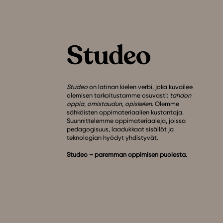
Studeo
on latinan kielen verbi, joka kuvailee
olemisen tarkoitustamme osuvasti:
tahdon
oppia
,
omistaudun
,
opiskelen
. Olemme
sähköisten oppimateriaalien kustantaja.
Suunnittelemme oppimateriaaleja, joissa
pedagogisuus, laadukkaat sisällöt ja
teknologian hyödyt yhdistyvät.
Studeo – paremman oppimisen puolesta.