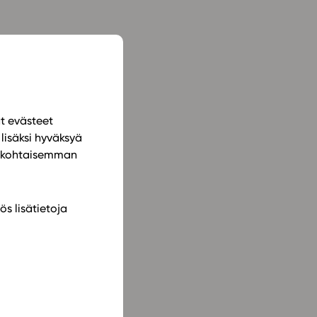
ät evästeet
lisäksi hyväksyä
ilökohtaisemman
ös lisätietoja