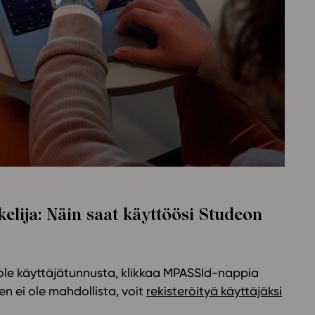
Oppikirj
Tilaa
t
Tiimi
it
Tietoa 
ssit
Eettise
tekoäly
elija: Näin saat käyttöösi Studeon
ä ole käyttäjätunnusta, klikkaa MPASSId-nappia
n ei ole mahdollista, voit
rekisteröityä käyttäjäksi