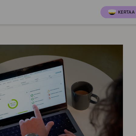
KERTAA 
Ajankoh
Lukio
Ominai
t
LOPS 2021
Tapaht
it
GLP 2021
Webinaa
ssit
Oppimateriaalit
Yhteisö
Hinnasto
Suositt
Lukion pakettilisenssi
Ohjeke
Käyttöönotto
Ohjevi
Bruksanvisning