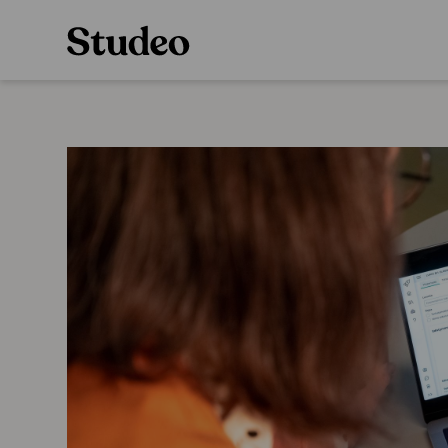
Preppaaja
Alakoulu
Oppiainesarja
Opettaja
Oppimateriaal
Opiskelija
Alakoulun lisen
Huoltaja
Hinnasto
Kokeilutarjous
Käyttöönotto
Tilaa
Ainstain