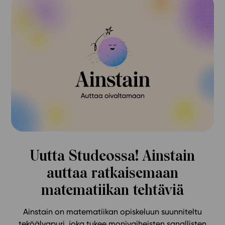
Uutta Studeossa! Ainstain
auttaa ratkaisemaan
matematiikan tehtäviä
Ainstain on matematiikan opiskeluun suunniteltu
teköälyapuri, joka tukee monivaiheisten sanallisten