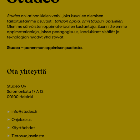
Studeo
on latinan kielen verbi, joka kuvailee olemisen
tarkoitustamme osuvasti:
tahdon oppia
,
omistaudun
,
opiskelen
.
Olemme sähköisten oppimateriaalien kustantaja. Suunnittelemme
oppimateriaaleja, joissa pedagogisuus, laadukkaat sisällöt ja
teknologian hyödyt yhdistyvät.
Studeo – paremman oppimisen puolesta.
Ota yhteyttä
Studeo Oy
Salomonkatu 17 A 12
00100 Helsinki
info@studeo.fi
Ohjekeskus
Käyttöehdot
Tietosuojaseloste