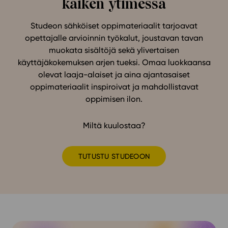
kaiken ytimessä
In English
Studeon sähköiset oppimateriaalit tarjoavat
opettajalle arvioinnin työkalut, joustavan tavan
muokata sisältöjä sekä ylivertaisen
käyttäjäkokemuksen arjen tueksi. Omaa luokkaansa
olevat laaja-alaiset ja aina ajantasaiset
oppimateriaalit inspiroivat ja mahdollistavat
oppimisen ilon.
Miltä kuulostaa?
TUTUSTU STUDEOON