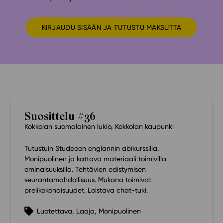
KIRJAUDU SISÄÄN JA TUTUSTU MAKSUTTA
Suosittelu #36
Kokkolan suomalainen lukio, Kokkolan kaupunki
Tutustuin Studeoon englannin abikurssilla.
Monipuolinen ja kattava materiaali toimivilla
ominaisuuksilla. Tehtävien edistymisen
seurantamahdollisuus. Mukana toimivat
prelikokonaisuudet. Loistava chat-tuki.
Luotettava, Laaja, Monipuolinen