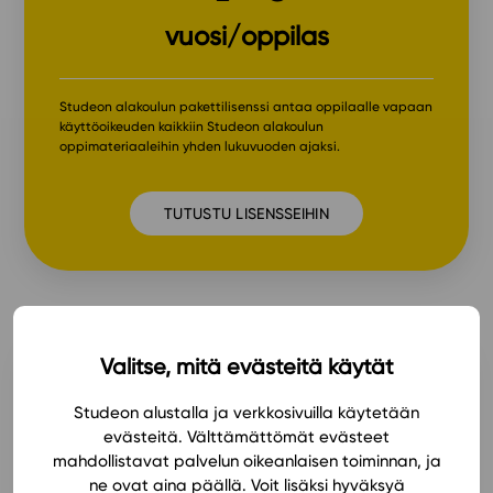
vuosi/oppilas
Studeon alakoulun pakettilisenssi antaa oppilaalle vapaan
käyttöoikeuden kaikkiin Studeon alakoulun
oppimateriaaleihin yhden lukuvuoden ajaksi.
TUTUSTU LISENSSEIHIN
Valitse, mitä evästeitä käytät
Yläkoulu
Studeon alustalla ja verkkosivuilla käytetään
evästeitä. Välttämättömät evästeet
mahdollistavat palvelun oikeanlaisen toiminnan, ja
ne ovat aina päällä. Voit lisäksi hyväksyä