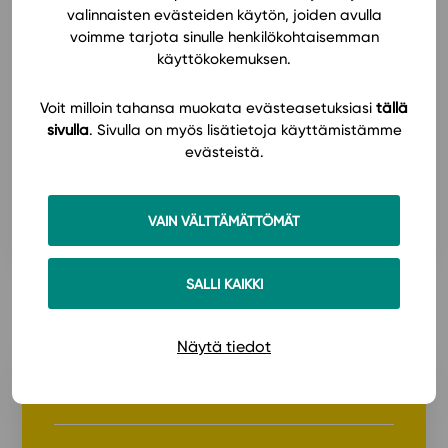
42,5
€
valinnaisten evästeiden käytön, joiden avulla
voimme tarjota sinulle henkilökohtaisemman
käyttökokemuksen.
vuosi/oppilas
Voit milloin tahansa muokata evästeasetuksiasi
tällä
sivulla
. Sivulla on myös lisätietoja käyttämistämme
Studeon yläkoulun pakettilisenssi antaa oppilaille vapaan
käyttöoikeuden kaikkiin Studeon yläkoulun
evästeistä.
oppimateriaaleihin yhden lukuvuoden ajaksi.
VAIN VÄLTTÄMÄTTÖMÄT
TUTUSTU LISENSSEIHIN
SALLI KAIKKI
Näytä tiedot
Lukio