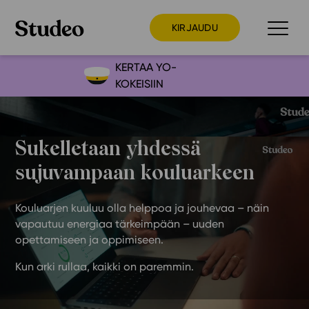
KIRJAUDU
KERTAA YO-
KOKEISIIN
Preppaaja
Opettaja
Sukelletaan yhdessä
Opiskelija
sujuvampaan kouluarkeen
Huoltaja
Kokeilutarjous
Kouluarjen kuuluu olla helppoa ja jouhevaa – näin
Ainstain
vapautuu energiaa tärkeimpään – uuden
Alakoulu
opettamiseen ja oppimiseen.
Yläkoulu
Kun arki rullaa, kaikki on paremmin.
Lukio
Ajankohtaista