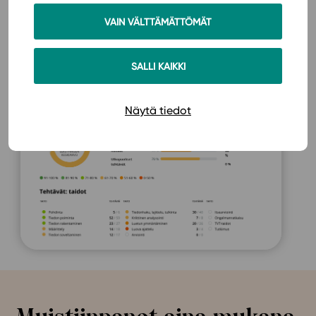
onnistuu tehtäväkohtaisesti. Tehtävät on
luokiteltu niiden harjoittamien taitojen ja tason
VAIN VÄLTTÄMÄTTÖMÄT
mukaan, jolloin osaamisen kehittymisestä tulee
entistä näkyvämpää.
SALLI KAIKKI
Näytä tiedot