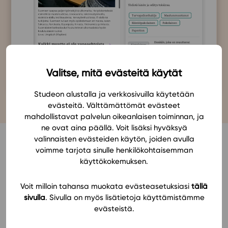
Valitse, mitä evästeitä käytät
Studeon alustalla ja verkkosivuilla käytetään
evästeitä. Välttämättömät evästeet
mahdollistavat palvelun oikeanlaisen toiminnan, ja
ne ovat aina päällä. Voit lisäksi hyväksyä
valinnaisten evästeiden käytön, joiden avulla
Seuraa oppilaiden
voimme tarjota sinulle henkilökohtaisemman
käyttökokemuksen.
edistymistä
Voit milloin tahansa muokata evästeasetuksiasi
tällä
Studeon oppimisalusta kerryttää tietoa
sivulla
. Sivulla on myös lisätietoja käyttämistämme
oppilaiden osaamisesta. Jatkuva arviointi on
evästeistä.
aina läsnä, ja ohjaava palautteen antaminen