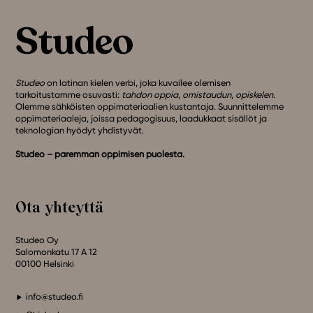
Studeo
on latinan kielen verbi, joka kuvailee olemisen
tarkoitustamme osuvasti:
tahdon oppia
,
omistaudun
,
opiskelen
.
Olemme sähköisten oppimateriaalien kustantaja. Suunnittelemme
oppimateriaaleja, joissa pedagogisuus, laadukkaat sisällöt ja
teknologian hyödyt yhdistyvät.
Studeo – paremman oppimisen puolesta.
Ota yhteyttä
Studeo Oy
Salomonkatu 17 A 12
00100 Helsinki
info@studeo.fi