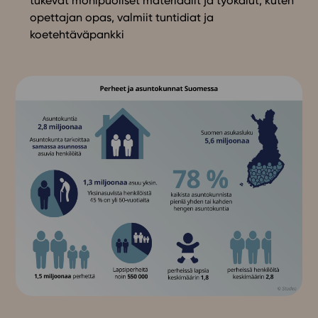
tukevat monipuoliset materiaalit ja työkalut, kuten
opettajan opas, valmiit tuntidiat ja
In English
koetehtäväpankki