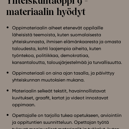
Yhteiskuntaoppi 9 -
Ominaisuudet
materiaalin hyödyt
Tapahtumakalenteri
Webinaari­tallenteet
Oppimateriaalin aiheet etenevät oppilaille
Yhteisö
läheisistä teemoista, kuten suomalaisesta
Suosittelut
yhteiskunnasta, ihmisen elämänkaaresta ja omasta
Ohjekeskus
taloudesta, kohti laajempia aiheita, kuten
työntekoa, politiikkaa, demokratiaa,
Ohjevideot
kansantaloutta, talousjärjestelmää ja turvallisuutta.
Oppikirjailijat
Tiimi
Oppimateriaali on aina ajan tasalla, ja päivittyy
yhteiskunnan muutoksien mukana.
Tietoa meistä
Eettiset periaatteet tekoälyn käyttöön
Materiaalin selkeät tekstit, havainnollistavat
kuvitukset, graafit, kartat ja videot innostavat
Tilaa uutiskirje
oppimaan.
Ota yhteyttä
Opettajalle on tarjolla tukea opetukseen, arviointiin
ja oppituntien suunnitteluun. Opettajan työtä