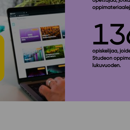
oppimateriaalej
13
opiskelijaa, jo
Studeon oppimat
lukuvuoden.