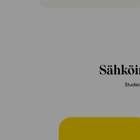
Sähköin
Studeo