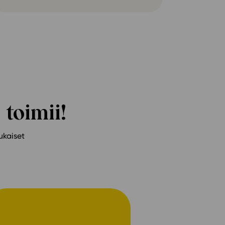
 toimii!
ukaiset