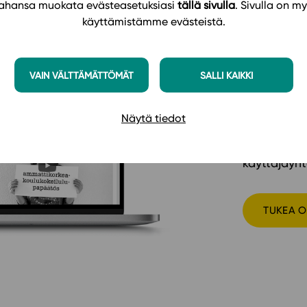
 tahansa muokata evästeasetuksiasi
tällä sivulla
. Sivulla on my
Energi
käyttämistämme evästeistä.
Yhdessä te
lopputuloks
VAIN VÄLTTÄMÄTTÖMÄT
SALLI KAIKKI
oppimateria
oppimista t
Näytä tiedot
ansiosta ai
Vinkkejä ja
käyttäjäyh
TUKEA O