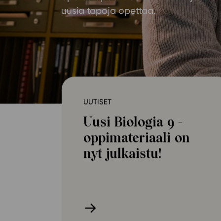
Yläkoulu
KIRJAUDU
uusia tapoja opettaa.
Oppiainesarja
Oppimateriaal
Yläkoulun lisen
Hinnasto
Käyttöönotto
UUTISET
Tilaa
Uusi Biologia 9 -
oppimateriaali on
nyt julkaistu!