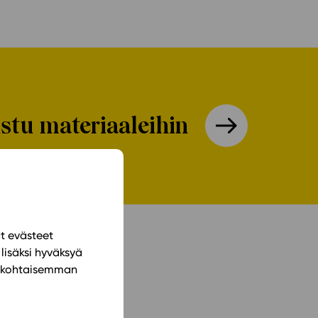
ustu materiaaleihin
ät evästeet
lisäksi hyväksyä
ilökohtaisemman