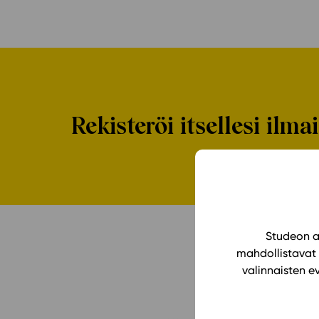
Rekisteröi itsellesi ilm
Studeon al
mahdollistavat 
valinnaisten e