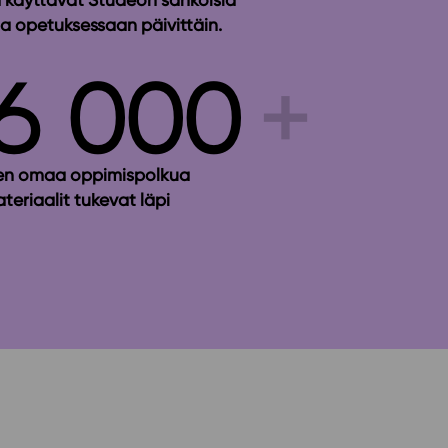
a opetuksessaan päivittäin.
6 000
iden omaa oppimispolkua
eriaalit tukevat läpi