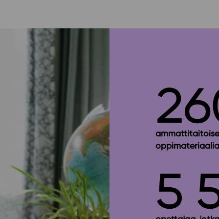
26
ammattitaitoise
oppimateriaalia
5 
opettajaa, jotk