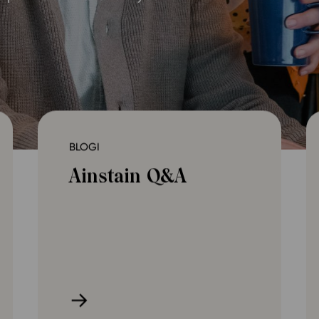
Oppikirj
Tilaa
t
Tiimi
it
Tietoa 
ssit
Eettise
tekoäly
BLOGI
Ainstain Q&A