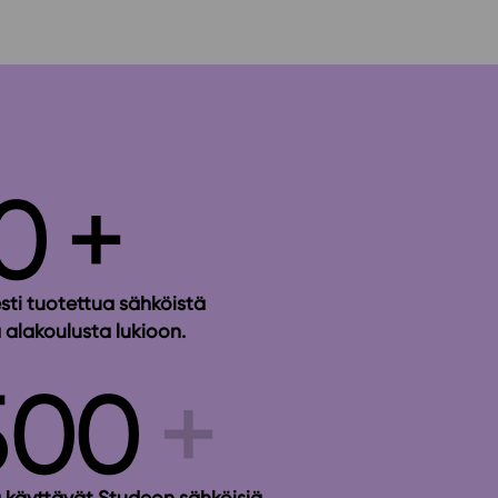
0
sti tuotettua sähköistä
 alakoulusta lukioon.
500
a käyttävät Studeon sähköisiä