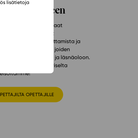
ös lisätietoja
aa olennaiseen
kemällä syntyvät parhaat
et. Studeon sähköiset
alit ovat täynnä opettamista ja
ukevia ominaisuuksia, joiden
kaa jää kohtaamiseen ja läsnäoloon.
 apua saat myös aktiiviselta
teisöltämme!
PETTAJILTA OPETTAJILLE