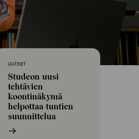
ailijat
meistä
t periaatteet
n käyttöön
UUTISET
Studeon uusi
tehtävien
koontinäkymä
helpottaa tuntien
suunnittelua