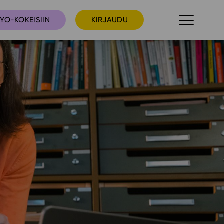
YO-KOKEISIIN
KIRJAUDU
taista
Tilaa uutiskirje
suudet
Ota yhteyttä
umakalenteri
ri­tallenteet
In English
elut
skus
deot