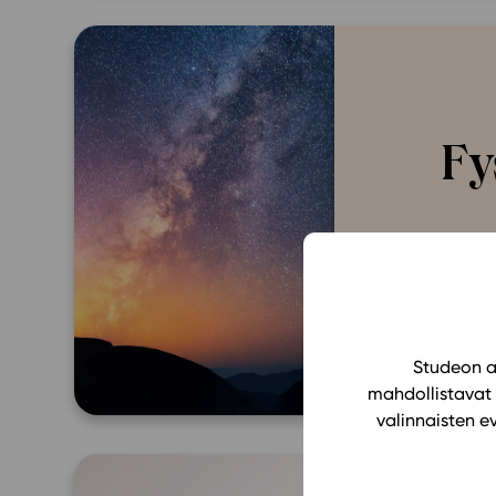
Fy
Studeon al
mahdollistavat 
valinnaisten e