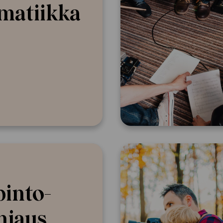
a­tiikka
into-
hjaus