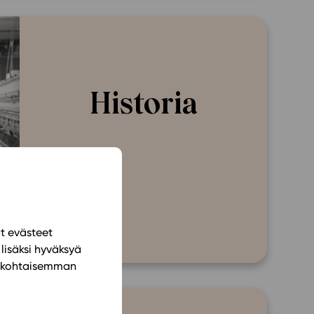
Historia
ät evästeet
lisäksi hyväksyä
ilökohtaisemman