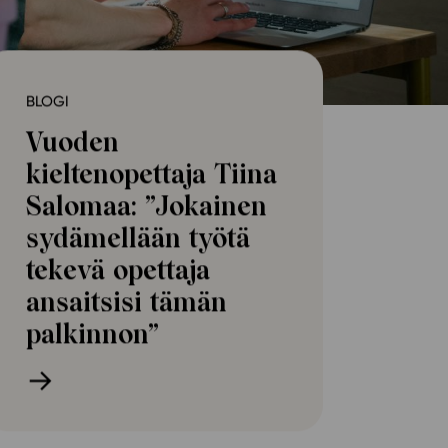
ailijat
meistä
BLOGI
t periaatteet
Vuoden
n käyttöön
kieltenopettaja Tiina
Salomaa: ”Jokainen
sydämellään työtä
tekevä opettaja
ansaitsisi tämän
palkinnon”