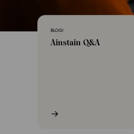
Yläkoulu
KIRJAUDU
Oppiainesarja
Oppimateriaal
BLOGI
Yläkoulun lisen
Ainstain Q&A
Hinnasto
Käyttöönotto
Tilaa