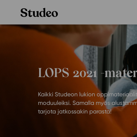
Preppaaja
Alakoulu
Oppiainesarja
Opettaja
LOPS 2021 -mater
Oppimateriaal
Opiskelija
Alakoulun lisen
Kaikki Studeon lukion oppimateriaali
Huoltaja
Hinnasto
moduuleiksi. Samalla myös alustam
Kokeilutarjous
Käyttöönotto
tarjota jatkossakin parasta!
Tilaa
Ainstain