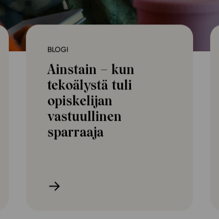
Oppikirj
Tilaa
t
Tiimi
it
Tietoa 
BLOGI
ssit
Eettise
Ainstain – kun
tekoäly
tekoälystä tuli
opiskelijan
vastuullinen
sparraaja