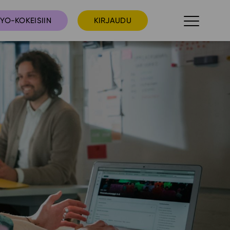
YO-KOKEISIIN
KIRJAUDU
taista
Tilaa uutiskirje
suudet
Ota yhteyttä
umakalenteri
ri­tallenteet
In English
elut
skus
deot