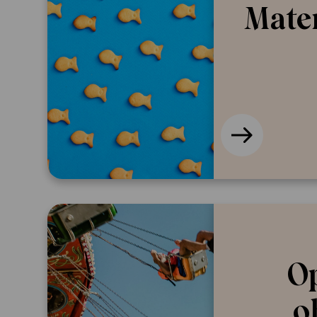
Matem
Op
o