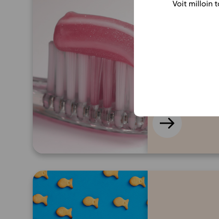
Voit milloin
K