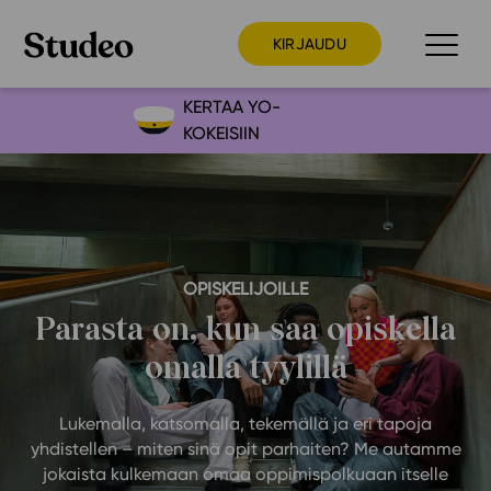
KIRJAUDU
KERTAA YO-
KOKEISIIN
Preppaaja
Opettaja
Opiskelija
Huoltaja
OPISKELIJOILLE
Kokeilutarjous
Parasta on, kun saa opiskella
Ainstain
omalla tyylillä
Alakoulu
Yläkoulu
Lukemalla, katsomalla, tekemällä ja eri tapoja
yhdistellen – miten sinä opit parhaiten? Me autamme
Lukio
jokaista kulkemaan omaa oppimispolkuaan itselle
Ajankohtaista