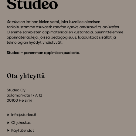
Studeo
on latinan kielen verbi, joka kuvailee olemisen
tarkoitustamme osuvasti:
tahdon oppia
,
omistaudun
,
opiskelen
.
Olemme sähköisten oppimateriaalien kustantaja. Suunnittelemme
oppimateriaaleja, joissa pedagogisuus, laadukkaat sisällöt ja
teknologian hyödyt yhdistyvät.
Studeo – paremman oppimisen puolesta.
Ota yhteyttä
Studeo Oy
Salomonkatu 17 A 12
00100 Helsinki
info@studeo.fi
Ohjekeskus
Käyttöehdot