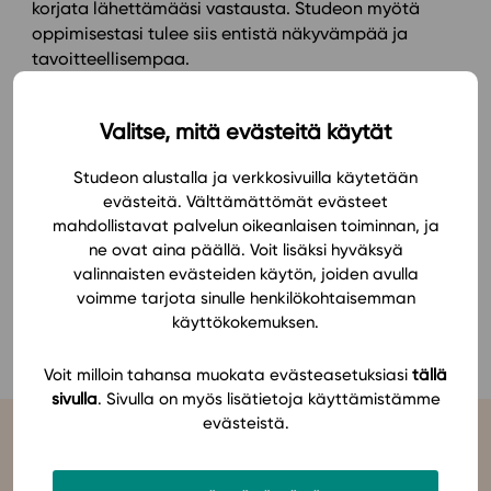
korjata lähettämääsi vastausta. Studeon myötä
oppimisestasi tulee siis entistä näkyvämpää ja
tavoitteellisempaa.
Valitse, mitä evästeitä käytät
Studeon alustalla ja verkkosivuilla käytetään
evästeitä. Välttämättömät evästeet
mahdollistavat palvelun oikeanlaisen toiminnan, ja
ne ovat aina päällä. Voit lisäksi hyväksyä
valinnaisten evästeiden käytön, joiden avulla
voimme tarjota sinulle henkilökohtaisemman
käyttökokemuksen.
Voit milloin tahansa muokata evästeasetuksiasi
tällä
sivulla
. Sivulla on myös lisätietoja käyttämistämme
evästeistä.
Tukea Studeon käyttöön