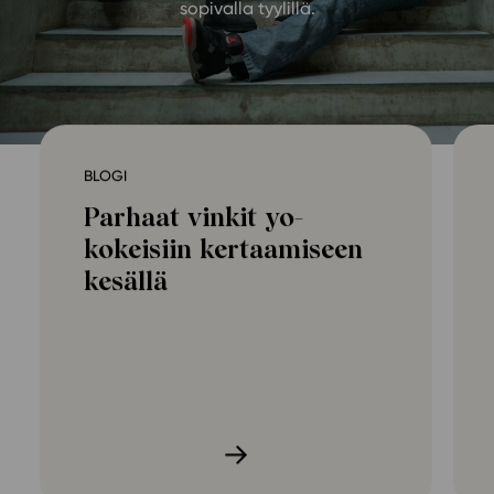
sopivalla tyylillä.
Ominaisuudet
Tapahtumakalenteri
Webinaari­tallenteet
Yhteisö
Suosittelut
BLOGI
Ohjekeskus
Parhaat vinkit yo-
Ohjevideot
kokeisiin kertaamiseen
Oppikirjailijat
kesällä
Tiimi
Tietoa meistä
Eettiset periaatteet tekoälyn käyttöön
Tilaa uutiskirje
Ota yhteyttä