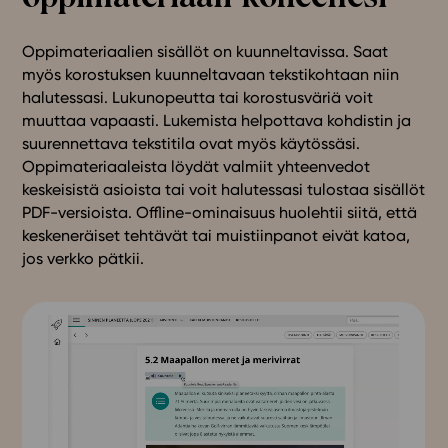
Oppimateriaalien sisällöt on kuunneltavissa. Saat
myös korostuksen kuunneltavaan tekstikohtaan niin
halutessasi. Lukunopeutta tai korostusväriä voit
muuttaa vapaasti. Lukemista helpottava kohdistin ja
suurennettava tekstitila ovat myös käytössäsi.
Oppimateriaaleista löydät valmiit yhteenvedot
keskeisistä asioista tai voit halutessasi tulostaa sisällöt
PDF-versioista. Offline-ominaisuus huolehtii siitä, että
keskeneräiset tehtävät tai muistiinpanot eivät katoa,
jos verkko pätkii.