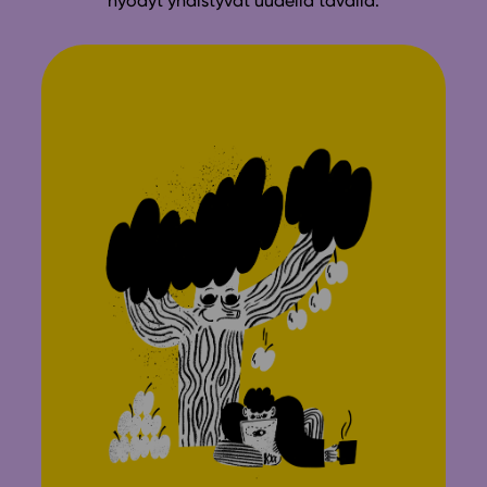
hyödyt yhdistyvät uudella tavalla.