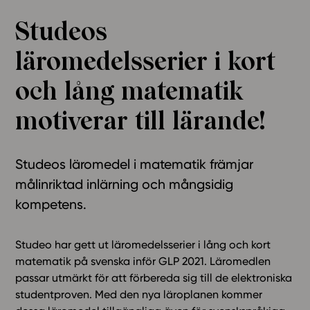
Ominaisuudet
Studeos
Tapahtumakalenteri
läromedelsserier i kort
Webinaari­tallenteet
Yhteisö
och lång matematik
Suosittelut
motiverar till lärande!
Ohjekeskus
Ohjevideot
Oppikirjailijat
Studeos läromedel i matematik främjar
Tiimi
målinriktad inlärning och mångsidig
Tietoa meistä
kompetens.
Eettiset periaatteet tekoälyn käyttöön
Tilaa uutiskirje
Studeo har gett ut läromedelsserier i lång och kort
matematik på svenska inför GLP 2021. Läromedlen
Ota yhteyttä
passar utmärkt för att förbereda sig till de elektroniska
studentproven. Med den nya läroplanen kommer