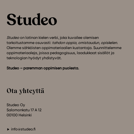
Studeo
on latinan kielen verbi, joka kuvailee olemisen
tarkoitustamme osuvasti:
tahdon oppia
,
omistaudun
,
opiskelen
.
Olemme sähköisten oppimateriaalien kustantaja. Suunnittelemme
oppimateriaaleja, joissa pedagogisuus, laadukkaat sisällöt ja
teknologian hyödyt yhdistyvät.
Studeo – paremman oppimisen puolesta.
Ota yhteyttä
Studeo Oy
Salomonkatu 17 A 12
00100 Helsinki
info@studeo.fi