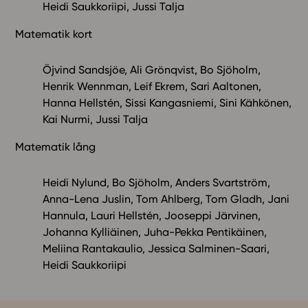
Heidi Saukkoriipi, Jussi Talja
Matematik kort
Öjvind Sandsjöe, Ali Grönqvist, Bo Sjöholm,
Henrik Wennman, Leif Ekrem, Sari Aaltonen,
Hanna Hellstén, Sissi Kangasniemi, Sini Kähkönen,
Kai Nurmi, Jussi Talja
Matematik lång
Heidi Nylund, Bo Sjöholm, Anders Svartström,
Anna-Lena Juslin, Tom Ahlberg, Tom Gladh, Jani
Hannula, Lauri Hellstén, Jooseppi Järvinen,
Johanna Kylliäinen, Juha-Pekka Pentikäinen,
Meliina Rantakaulio, Jessica Salminen-Saari,
Heidi Saukkoriipi