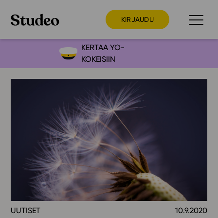
KIRJAUDU
KERTAA YO-
KOKEISIIN
Preppaaja
Opettaja
Opiskelija
Huoltaja
Kokeilutarjous
Ainstain
Alakoulu
Yläkoulu
Lukio
UUTISET
10.9.2020
Ajankohtaista