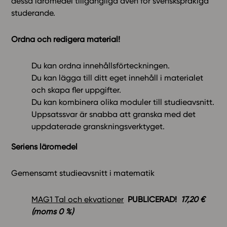
dessa läromedel tillgängliga även för svenskspråkiga
studerande.
In English
Ordna och redigera material!
Du kan ordna innehållsförteckningen.
Du kan lägga till ditt eget innehåll i materialet
och skapa fler uppgifter.
Du kan kombinera olika moduler till studieavsnitt.
Uppsatssvar är snabba att granska med det
uppdaterade granskningsverktyget.
Seriens läromedel
Gemensamt studieavsnitt i matematik
MAG1 Tal och ekvationer
PUBLICERAD!
17,20 €
(moms 0 %)