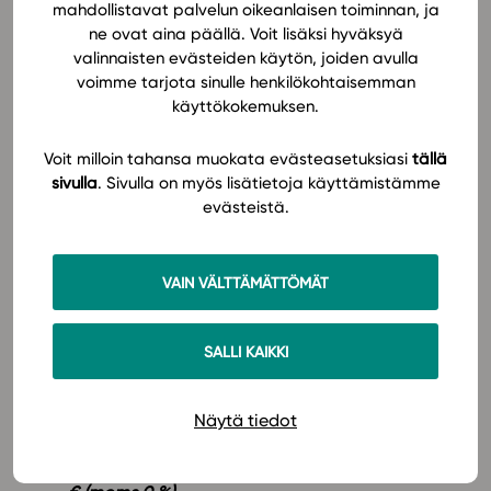
mahdollistavat palvelun oikeanlaisen toiminnan, ja
21,90 € (moms 0 %)
ne ovat aina päällä. Voit lisäksi hyväksyä
valinnaisten evästeiden käytön, joiden avulla
Matematik lång
voimme tarjota sinulle henkilökohtaisemman
käyttökokemuksen.
MAA2 Funktioner och ekvationer
PUBLICERAD!
25,80 € (moms 0 %)
Voit milloin tahansa muokata evästeasetuksiasi
tällä
MAA3 Geometri
PUBLICERAD!
17,20 € (moms 0
sivulla
. Sivulla on myös lisätietoja käyttämistämme
%)
evästeistä.
MAA4 Analytisk geometri och vektorer
PUBLICERAD!
25,80
€ (moms 0 %)
MAA5 Funktioner och ekvationer 2
PUBLICERAD!
VAIN VÄLTTÄMÄTTÖMÄT
17,20
€ (moms 0 %)
MAA6 Derivata
PUBLICERAD!
25,80
€ (moms 0 %)
SALLI KAIKKI
MAA7 Integralkalkyl
PUBLICERAD!
17,20
€ (moms
0 %)
MAA8 Statistik och sannolikhet
PUBLICERAD!
Näytä tiedot
17,20
€ (moms 0 %)
MAA9 Ekonomisk matematik
PUBLICERAD!
8,60