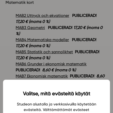
Matematik kort
MAB2 Uttryck och ekvationer
PUBLICERAD!
17,20
€ (moms 0 %)
MAB3 Geometri
PUBLICERAD!
17,20
€ (moms 0
%)
MAB4 Matematiska modeller
PUBLICERAD!
17,20
€ (moms 0 %)
MAB5 Statistik och sannolikhet
PUBLICERAD!
17,20
€ (moms 0 %)
MAB6 Grunder i ekonomisk matematik
PUBLICERAD!
8,60 € (moms 0 %)
MAB7 Ekonomisk matematik
PUBLICERAD!
8,60
€ (moms 0 %)
MAB8 Matematisk analys
PUBLICERAD!
17,20
€
Valitse, mitä evästeitä käytät
(moms 0 %)
MAB9 Statistik- och sannolikhetsfördelningar
Studeon alustalla ja verkkosivuilla käytetään
PUBLICERAD!
17,20
€ (moms 0 %)
evästeitä. Välttämättömät evästeet
MAB Kort matematik: repetition
PUBLICERAD!