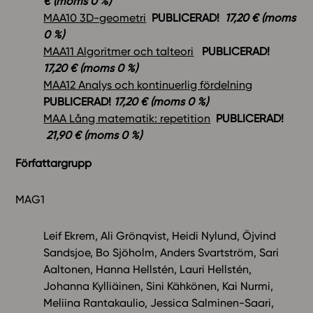
€ (moms 0 %)
MAA10 3D-geometri
PUBLICERAD!
17,20
€ (moms
0 %)
MAA11 Algoritmer och talteori
PUBLICERAD!
17,20
€ (moms 0 %)
MAA12 Analys och kontinuerlig fördelning
PUBLICERAD!
17,20
€ (moms 0 %)
MAA Lång matematik: repetition
PUBLICERAD!
21,90 € (moms 0 %)
Författargrupp
MAG1
Leif Ekrem, Ali Grönqvist, Heidi Nylund, Öjvind
Sandsjoe, Bo Sjöholm, Anders Svartström, Sari
Aaltonen, Hanna Hellstén, Lauri Hellstén,
Johanna Kylliäinen, Sini Kähkönen, Kai Nurmi,
Meliina Rantakaulio, Jessica Salminen-Saari,