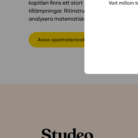
kapitlen finns ett stort antal uppgifter, all
Voit milloin
tillämpningar. Ritinstruktionerna och model
analysera matematiska modeller och att pro
Avaa oppimateriaali Studeon alustalla