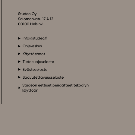
Studeo Oy
Salomonkatu 17 A 12
00100 Helsinki
info@studeo.fi
Ohjekeskus
Käyttöehdot
Tietosuojaseloste
Evästeseloste
Saavutettavuusseloste
Studeon eettiset periaatteet tekoälyn
käyttöön