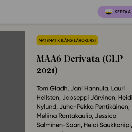
KERTAA 
MATEMATIK (LÅNG LÄROKURS)
Ajankoh
Lukio
MAA6 Derivata (GLP
Ominai
t
LOPS 2021
2021)
Tapaht
it
GLP 2021
Webinaa
ssit
Oppimateriaalit
Tom Gladh
Jani Hannula
Lauri
Yhteisö
Hinnasto
Hellsten
Jooseppi Järvinen
Heid
Suositt
Nylund
Juha-Pekka Pentikäinen
Lukion pakettilisenssi
Meliina Rantakaulio
Jessica
Ohjeke
Käyttöönotto
Salminen-Saari
Heidi Saukkoriipi
Ohjevi
Bruksanvisning