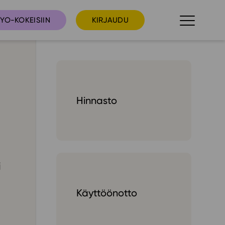
YO-KOKEISIIN
KIRJAUDU
taista
Tilaa uutiskirje
Hinnasto
suudet
Ota yhteyttä
umakalenteri
ri­tallenteet
In English
i
elut
Käyttöönotto
skus
deot