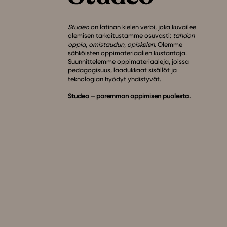
Studeo
on latinan kielen verbi, joka kuvailee
olemisen tarkoitustamme osuvasti:
tahdon
oppia
,
omistaudun
,
opiskelen
. Olemme
sähköisten oppimateriaalien kustantaja.
Suunnittelemme oppimateriaaleja, joissa
pedagogisuus, laadukkaat sisällöt ja
teknologian hyödyt yhdistyvät.
Studeo – paremman oppimisen puolesta.