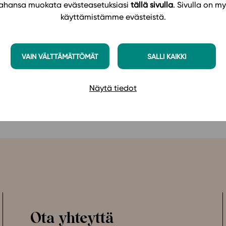
t från automatiskt korrigerade basuppgifter till krävande
 tahansa muokata evästeasetuksiasi
tällä sivulla
. Sivulla on my
lösningarna till uppgifterna hjälper studerandena att
käyttämistämme evästeistä.
ducera exakta slutledningar på ett modernt sätt.
VAIN VÄLTTÄMÄTTÖMÄT
SALLI KAIKKI
Näytä tiedot
Ota yhteyttä