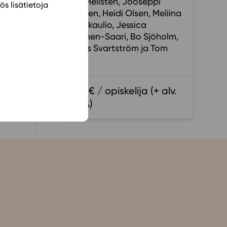
Lauri Hellsten
Jooseppi
ös lisätietoja
Järvinen
Heidi Olsen
Meliina
Rantakaulio
Jessica
Salminen-Saari
Bo Sjöholm
Anders Svartström
Tom
Gladh
18,00 € / opiskelija (+ alv.
13,5 %)