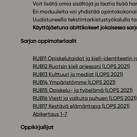
Voit lisätä omia sisältöjä ja laatia lisää har
Eri moduuleita voi yhdistää opintokokonais
Uudistuneella tekstintarkistustyökalulla t
Käyttäjäetuna abittikokeet jokaisessa sarj
Sarjan oppimateriaalit
RUB11 Opiskelutaidot ja kieli-identiteetin
RUB12 Ruotsin kieli arjessani (LOPS 2021)
RUB13 Kulttuuri ja mediat (LOPS 2021)
RUB14 Ympäristömme (LOPS 2021
)
RUB15 Opiskelu- ja työelämä (LOPS 2021)
RUB16 Viesti ja vaikuta puhuen (LOPS 2021)
RUB17 Kestävä elämäntapa
(LOPS 2021)
Abikertaus 1-7
Oppikirjailijat