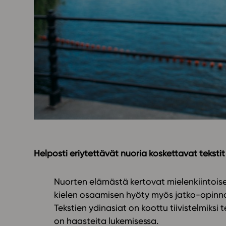
Yläkoulu
KIRJAUDU
Oppiainesarja
Oppimateriaal
Yläkoulun lisen
Hinnasto
Käyttöönotto
Tilaa
Helposti eriytettävät nuoria koskettavat tekstit
Nuorten elämästä kertovat mielenkiintoiset 
kielen osaamisen hyöty myös jatko-opinn
Tekstien ydinasiat on koottu tiivistelmiksi 
on haasteita lukemisessa.