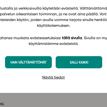
 tarjolla aina äänite.
enruotsalainen että ruotsinruotsalainen
ustalla ja verkkosivuilla käytetään evästeitä. Välttämättöm
palvelun oikeanlaisen toiminnan, ja ne ovat aina päällä. Voit 
västeiden käytön, joiden avulla voimme tarjota sinulle henk
käyttökokemuksen.
isuudeksi.
 tahansa muokata evästeasetuksiasi
tällä sivulla
. Sivulla on my
ksia!
käyttämistämme evästeistä.
na kielioppidiat.
VAIN VÄLTTÄMÄTTÖMÄT
SALLI KAIKKI
ijäryhmän kanssa laaditut ohjeet ja työkalut
Näytä tiedot
si.