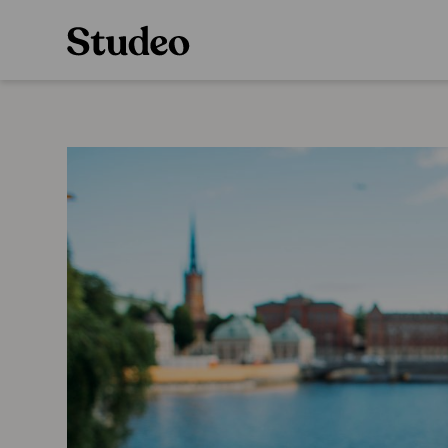
Preppaaja
Alakoulu
Oppiainesarja
Opettaja
Oppimateriaal
Opiskelija
Alakoulun lisen
Huoltaja
Hinnasto
Kokeilutarjous
Käyttöönotto
Tilaa
Ainstain