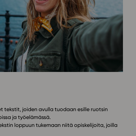
Oppikirj
Tilaa
t
Tiimi
it
Tietoa 
ssit
Eettise
tekoäly
tekstit, joiden avulla tuodaan esille ruotsin
oissa ja työelämässä.
tekstin loppuun tukemaan niitä opiskelijoita, joilla