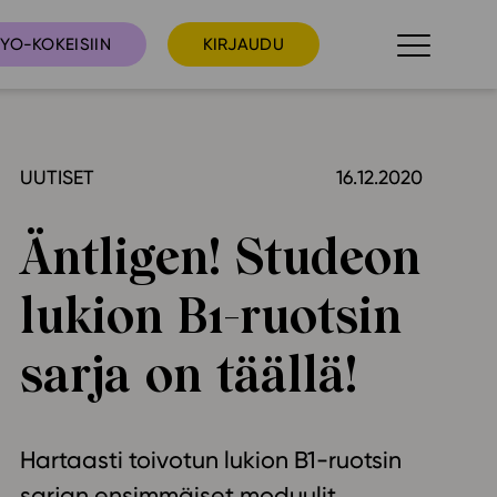
YO-KOKEISIIN
KIRJAUDU
UUTISET
16.12.2020
taista
Tilaa uutiskirje
suudet
Äntligen! Studeon
Ota yhteyttä
umakalenteri
lukion B1-ruotsin
ri­tallenteet
In English
sarja on täällä!
elut
skus
Hartaasti toivotun lukion B1-ruotsin
deot
sarjan ensimmäiset moduulit