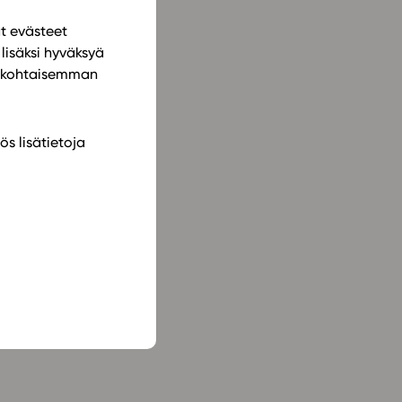
ät evästeet
lisäksi hyväksyä
ilökohtaisemman
ös lisätietoja