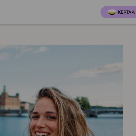
KERTAA 
Ajankoh
Lukio
Ominai
t
LOPS 2021
Tapaht
it
GLP 2021
Webinaa
ssit
Oppimateriaalit
Yhteisö
Hinnasto
Suositt
Lukion pakettilisenssi
Ohjeke
Käyttöönotto
Ohjevi
Bruksanvisning