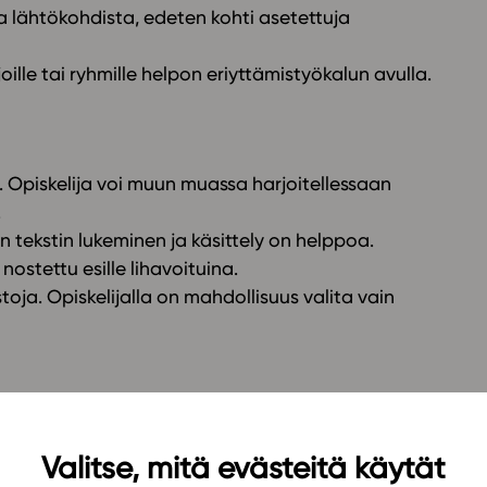
a lähtökohdista, edeten kohti asetettuja
joille tai ryhmille helpon eriyttämistyökalun avulla.
 Opiskelija voi muun muassa harjoitellessaan
.
in tekstin lukeminen ja käsittely on helppoa.
ostettu esille lihavoituina.
toja. Opiskelijalla on mahdollisuus valita vain
avulla on helppo eriyttää opetusta.
Valitse, mitä evästeitä käytät
tka rohkaisevat opiskelijaa suulliseen ilmaisuun.