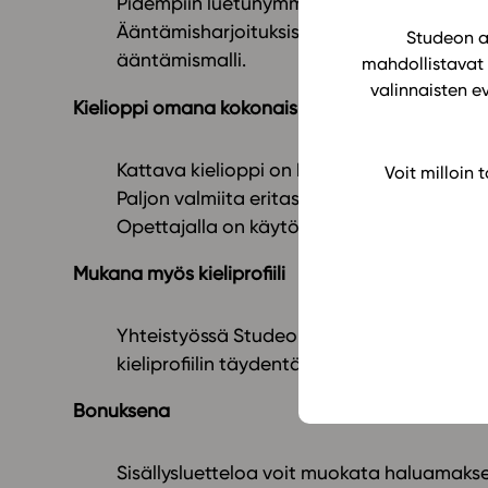
Pidempiin luetunymmärtämisen tehtäviin on
Ääntämisharjoituksissa tarjolla sekä suom
Studeon al
ääntämismalli.
mahdollistavat 
valinnaisten e
Kielioppi omana kokonaisuutena
Kattava kielioppi on koottu omaksi kokona
Voit milloin
Paljon valmiita eritasoisia kielioppiharjoitu
Opettajalla on käytössään opetuksen tuke
Mukana myös kieliprofiili
Yhteistyössä Studeon lukion englannin tek
kieliprofiilin täydentämiseen.
Bonuksena
Sisällysluetteloa voit muokata haluamakse