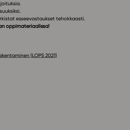
joituksia.
uuksiksi.
arkistat esseevastaukset tehokkaasti.
an oppimateriaalissa!
 rakentaminen (LOPS 2021)