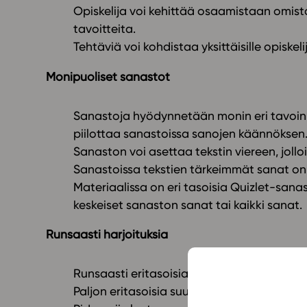
Opiskelija voi kehittää osaamistaan omist
tavoitteita.
Tehtäviä voi kohdistaa yksittäisille opiskeli
Monipuoliset sanastot
Sanastoja hyödynnetään monin eri tavoin.
piilottaa sanastoissa sanojen käännöksen
Sanaston voi asettaa tekstin viereen, jollo
Sanastoissa tekstien tärkeimmät sanat on n
Materiaalissa on eri tasoisia Quizlet-sanas
keskeiset sanaston sanat tai kaikki sanat.
Runsaasti harjoituksia
Runsaasti eritasoisia harjoituksia, joiden 
Paljon eritasoisia suullisia harjoituksia, jo