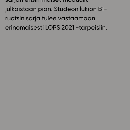
ailijat
julkaistaan pian. Studeon lukion B1-
ruotsin sarja tulee vastaamaan
meistä
erinomaisesti LOPS 2021 -tarpeisiin.
t periaatteet
n käyttöön