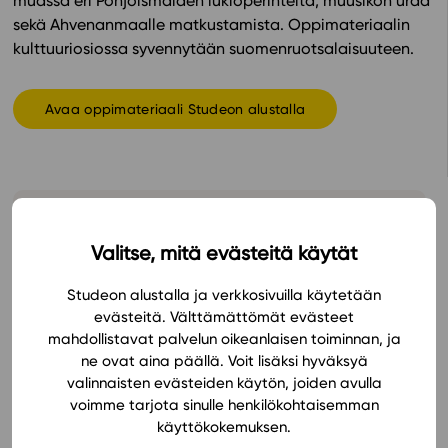
muassa eri Pohjoismaiden lukioperinteitä, muusikon uraa
sekä Ahvenanmaalle matkustamista. Oppimateriaalin
In English
kulttuuriosiossa syvennytään suomenruotsalaisuuteen.
Avaa oppimateriaali Studeon alustalla
Valitse, mitä evästeitä käytät
Hinnasto
Studeon alustalla ja verkkosivuilla käytetään
evästeitä. Välttämättömät evästeet
mahdollistavat palvelun oikeanlaisen toiminnan, ja
ne ovat aina päällä. Voit lisäksi hyväksyä
valinnaisten evästeiden käytön, joiden avulla
voimme tarjota sinulle henkilökohtaisemman
käyttökokemuksen.