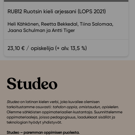
RUB12 Ruotsin kieli arjessani (LOPS 2021)
Heli Kähkönen
Reetta Bekkedal
Tiina Salomaa
Jaana Schulman
Antti Tiger
23,10 € / opiskelija (+ alv. 13,5 %)
Studeo
on latinan kielen verbi, joka kuvailee olemisen
tarkoitustamme osuvasti:
tahdon oppia
,
omistaudun
,
opiskelen
.
Olemme sähköisten oppimateriaalien kustantaja. Suunnittelemme
oppimateriaaleja, joissa pedagogisuus, laadukkaat sisällöt ja
teknologian hyödyt yhdistyvät.
Studeo – paremman oppimisen puolesta.