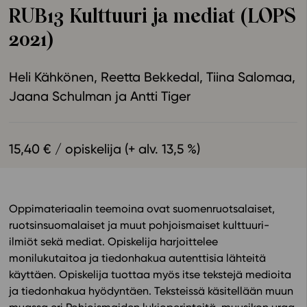
RUB13 Kulttuuri ja mediat (LOPS
Ominaisuudet
2021)
Tapahtumakalenteri
Webinaari­tallenteet
Heli Kähkönen
Reetta Bekkedal
Tiina Salomaa
Yhteisö
Jaana Schulman
Antti Tiger
Suosittelut
Ohjekeskus
Ohjevideot
15,40 € / opiskelija (+ alv. 13,5 %)
Oppikirjailijat
Tiimi
Tietoa meistä
Oppimateriaalin teemoina ovat suomenruotsalaiset,
Eettiset periaatteet tekoälyn käyttöön
ruotsinsuomalaiset ja muut pohjoismaiset kulttuuri-
Tilaa uutiskirje
ilmiöt sekä mediat. Opiskelija harjoittelee
monilukutaitoa ja tiedonhakua autenttisia lähteitä
Ota yhteyttä
käyttäen. Opiskelija tuottaa myös itse tekstejä medioita
ja tiedonhakua hyödyntäen. Teksteissä käsitellään muun