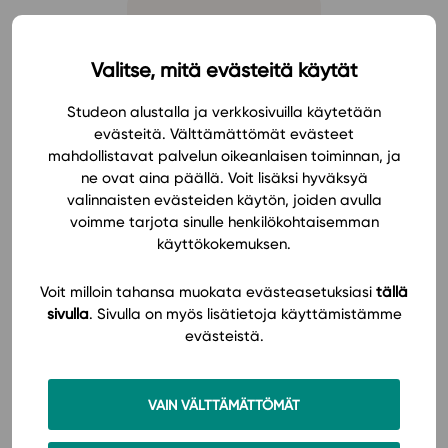
YO-kertaus
17,6 €
Valitse, mitä evästeitä käytät
Studeon alustalla ja verkkosivuilla käytetään
evästeitä. Välttämättömät evästeet
per
mahdollistavat palvelun oikeanlaisen toiminnan, ja
oppimateriaali
ne ovat aina päällä. Voit lisäksi hyväksyä
alv 0 %
valinnaisten evästeiden käytön, joiden avulla
lisenssi 5 vuotta
voimme tarjota sinulle henkilökohtaisemman
käyttökokemuksen.
Voit milloin tahansa muokata evästeasetuksiasi
tällä
sivulla
. Sivulla on myös lisätietoja käyttämistämme
Taatusti edullinen - nyt
evästeistä.
myös kaikki materiaalit
sisältävä paketti lukioon!
VAIN VÄLTTÄMÄTTÖMÄT