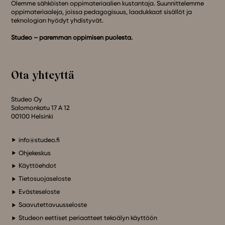
Olemme sähköisten oppimateriaalien kustantaja. Suunnittelemme
oppimateriaaleja, joissa pedagogisuus, laadukkaat sisällöt ja
teknologian hyödyt yhdistyvät.
Studeo – paremman oppimisen puolesta.
Ota yhteyttä
Studeo Oy
Salomonkatu 17 A 12
00100 Helsinki
info@studeo.fi
Ohjekeskus
Käyttöehdot
Tietosuojaseloste
Evästeseloste
Saavutettavuusseloste
Studeon eettiset periaatteet tekoälyn käyttöön