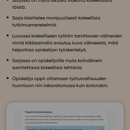
Sarjassa on myös lukuisia videoita kokeellisista
töistä.
Sarja käsittelee monipuolisesti kokeellisia
tutkimusmenetelmiä.
Luvuissa kokeelliseen työhön tarvittavien välineiden
nimiä klikkaamalla avautuu kuva välineestä, mikä
helpottaa opiskelijan työskentelyä.
Sarjassa on opiskelijoille myös kotivälinein
suoritettavia kokeellisia tehtäviä.
Opiskelija oppii ottamaan työturvallisuuden
huomioon niin laboratoriossa kuin kotonakin.