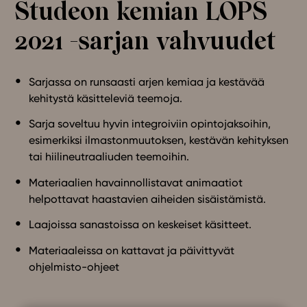
Studeon kemian LOPS
Ominaisuudet
2021 -sarjan vahvuudet
Tapahtumakalenteri
Webinaari­tallenteet
Yhteisö
Sarjassa on runsaasti arjen kemiaa ja kestävää
Suosittelut
kehitystä käsitteleviä teemoja.
Ohjekeskus
Sarja soveltuu hyvin integroiviin opintojaksoihin,
Ohjevideot
esimerkiksi ilmastonmuutoksen, kestävän kehityksen
Oppikirjailijat
tai hiilineutraaliuden teemoihin.
Tiimi
Materiaalien havainnollistavat animaatiot
Tietoa meistä
helpottavat haastavien aiheiden sisäistämistä.
Eettiset periaatteet tekoälyn käyttöön
Laajoissa sanastoissa on keskeiset käsitteet.
Tilaa uutiskirje
Materiaaleissa on kattavat ja päivittyvät
Ota yhteyttä
ohjelmisto-ohjeet