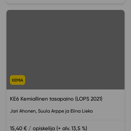
KEMIA
KE6 Kemiallinen tasapaino (LOPS 2021)
Jari Ahonen
Suula Arppe
Elina Lieko
15,40 € / opiskelija (+ alv. 13,5 %)