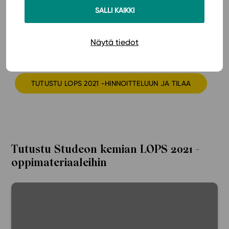
SALLI KAIKKI
Oppilaitokset voivat tilata Studeon oppimateriaalit
opiskelijoille joko oppimateriaaleittain ja nyt lukioon
myös kätevänä pakettina. Oppimateriaalit voi tilata
Näytä tiedot
joko jälleenmyyjiltä tai suoraan Studeolta.
TUTUSTU LOPS 2021 -HINNOITTELUUN JA TILAA
Tutustu Studeon kemian LOPS 2021 -
oppimateriaaleihin