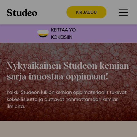
KIRJAUDU
KERTAA YO-
KOKEISIIN
Preppaaja
Opettaja
Nykyaikainen Studeon kemian
Opiskelija
sarja innostaa oppimaan!
Huoltaja
Kokeilutarjous
Kaikki Studeon lukion kemian oppimateriaalit tukevat
Ainstain
kokeellisuutta ja auttavat hahmottamaan kemian
Alakoulu
ilmiöitä.
Yläkoulu
Lukio
Ajankohtaista