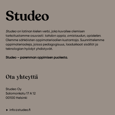
Studeo
on latinan kielen verbi, joka kuvailee olemisen
tarkoitustamme osuvasti:
tahdon oppia
,
omistaudun
,
opiskelen
.
Olemme sähköisten oppimateriaalien kustantaja. Suunnittelemme
oppimateriaaleja, joissa pedagogisuus, laadukkaat sisällöt ja
teknologian hyödyt yhdistyvät.
Studeo – paremman oppimisen puolesta.
Ota yhteyttä
Studeo Oy
Salomonkatu 17 A 12
00100 Helsinki
info@studeo.fi