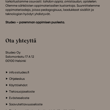
tarkoitustamme osuvasti:
tahdon oppia
,
omistaudun
,
opiskelen
.
Olemme sähköisten oppimateriaalien kustantaja. Suunnittelemme
oppimateriaaleja, joissa pedagogisuus, laadukkaat sisällöt ja
teknologian hyödyt yhdistyvät.
Studeo – paremman oppimisen puolesta.
Ota yhteyttä
Studeo Oy
Salomonkatu 17 A 12
00100 Helsinki
info@studeo.fi
Ohjekeskus
Käyttöehdot
Tietosuojaseloste
Evästeseloste
Saavutettavuusseloste