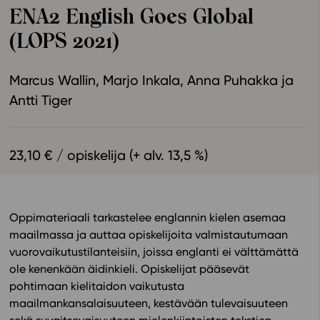
ENA2 English Goes Global
Ominaisuudet
(LOPS 2021)
Tapahtumakalenteri
Webinaari­tallenteet
Marcus Wallin
Marjo Inkala
Anna Puhakka
Yhteisö
Antti Tiger
Suosittelut
Ohjekeskus
Ohjevideot
23,10 € / opiskelija (+ alv. 13,5 %)
Oppikirjailijat
Tiimi
Tietoa meistä
Oppimateriaali tarkastelee englannin kielen asemaa
Eettiset periaatteet tekoälyn käyttöön
maailmassa ja auttaa opiskelijoita valmistautumaan
Tilaa uutiskirje
vuorovaikutustilanteisiin, joissa englanti ei välttämättä
ole kenenkään äidinkieli. Opiskelijat pääsevät
Ota yhteyttä
pohtimaan kielitaidon vaikutusta
maailmankansalaisuuteen, kestävään tulevaisuuteen