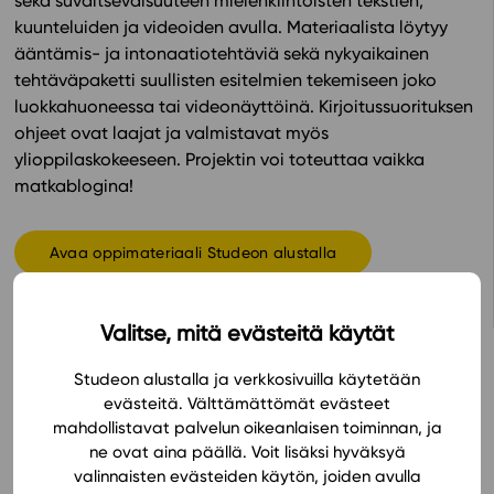
sekä suvaitsevaisuuteen mielenkiintoisten tekstien,
kuunteluiden ja videoiden avulla. Materiaalista löytyy
In English
ääntämis- ja intonaatiotehtäviä sekä nykyaikainen
tehtäväpaketti suullisten esitelmien tekemiseen joko
luokkahuoneessa tai videonäyttöinä. Kirjoitussuorituksen
ohjeet ovat laajat ja valmistavat myös
ylioppilaskokeeseen. Projektin voi toteuttaa vaikka
matkablogina!
Avaa oppimateriaali Studeon alustalla
Valitse, mitä evästeitä käytät
Studeon alustalla ja verkkosivuilla käytetään
evästeitä. Välttämättömät evästeet
Hinnasto
mahdollistavat palvelun oikeanlaisen toiminnan, ja
ne ovat aina päällä. Voit lisäksi hyväksyä
valinnaisten evästeiden käytön, joiden avulla