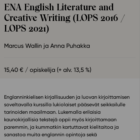
ENA English Literature and
Ominaisuudet
Creative Writing (LOPS 2016 /
Tapahtumakalenteri
Webinaari­tallenteet
LOPS 2021)
Yhteisö
Suosittelut
Marcus Wallin
Anna Puhakka
Ohjekeskus
Ohjevideot
15,40 € / opiskelija (+ alv. 13,5 %)
Oppikirjailijat
Tiimi
Tietoa meistä
Eettiset periaatteet tekoälyn käyttöön
Englanninkielisen kirjallisuuden ja luovan kirjoittamisen
soveltavalla kurssilla lukiolaiset pääsevät seikkailulle
Tilaa uutiskirje
tarinoiden maailmaan. Lukemalla erilaisia
Ota yhteyttä
kaunokirjallisia tekstejä oppii myös kirjoittamaan
paremmin, ja kummatkin kartuttavat kielitaitoa ja
sanastoa muita englannin opintoja sekä