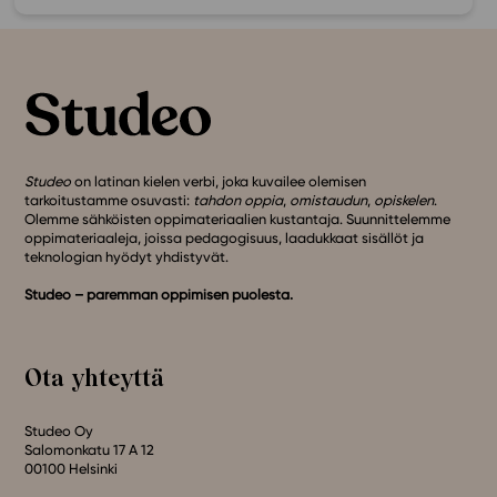
Studeo
on latinan kielen verbi, joka kuvailee olemisen
tarkoitustamme osuvasti:
tahdon oppia
,
omistaudun
,
opiskelen
.
Olemme sähköisten oppimateriaalien kustantaja. Suunnittelemme
oppimateriaaleja, joissa pedagogisuus, laadukkaat sisällöt ja
teknologian hyödyt yhdistyvät.
Studeo – paremman oppimisen puolesta.
Ota yhteyttä
Studeo Oy
Salomonkatu 17 A 12
00100 Helsinki