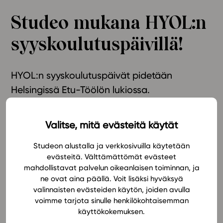
Ominaisuudet
Studeo mukana HYOL:n
Tapahtumakalenteri
syyskoulutuspäivillä!
Webinaari­tallenteet
Yhteisö
Suosittelut
HYOL:n syyskoulutuspäivät pidetään
Ohjekeskus
Helsingissä Etu-Töölön lukiossa.
Ohjevideot
Oppikirjailijat
Studeo osallistuu 18.–19.11. järjestettävään Historian ja
Valitse, mitä evästeitä käytät
Tiimi
yhteiskuntaopin opettajien liiton syyskoulutuspäiville.
Tietoa meistä
Tule tutustumaan Studeon historian ja yhteiskuntaopin
Studeon alustalla ja verkkosivuilla käytetään
Eettiset periaatteet tekoälyn käyttöön
materiaaleihin messuosastollemme!
evästeitä. Välttämättömät evästeet
mahdollistavat palvelun oikeanlaisen toiminnan, ja
Tilaa uutiskirje
ne ovat aina päällä. Voit lisäksi hyväksyä
Studeo tarjoaa monipuoliset ja pedagogisesti
Ota yhteyttä
valinnaisten evästeiden käytön, joiden avulla
laadukkaat oppimateriaalit historian ja
voimme tarjota sinulle henkilökohtaisemman
yhteiskuntaopin opettamiseen eri opetusasteille.
käyttökokemuksen.
Tutustu Studeon materiaaleihin täällä: Lukion
historia