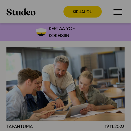
KIRJAUDU
KERTAA YO-
KOKEISIIN
Preppaaja
Opettaja
Opiskelija
Huoltaja
Kokeilutarjous
Ainstain
Alakoulu
Yläkoulu
Lukio
TAPAHTUMA
19.11.2023
Ajankohtaista