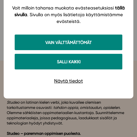
ja
yhteiskuntaoppi
, yläkoulun
historia
ja
Voit milloin tahansa muokata evästeasetuksiasi
tällä
yhteiskuntaoppi
ja alakoulun
historia
ja
In English
sivulla
. Sivulla on myös lisätietoja käyttämistämme
yhteiskuntaoppi
.
evästeistä.
Lisätietoa tapahtumasta löydät
HYOL:n
verkkosivuilta
.
VAIN VÄLTTÄMÄTTÖMÄT
SALLI KAIKKI
Näytä tiedot
Studeo
on latinan kielen verbi, joka kuvailee olemisen
tarkoitustamme osuvasti:
tahdon oppia
,
omistaudun
,
opiskelen
.
Olemme sähköisten oppimateriaalien kustantaja. Suunnittelemme
oppimateriaaleja, joissa pedagogisuus, laadukkaat sisällöt ja
teknologian hyödyt yhdistyvät.
Studeo – paremman oppimisen puolesta.