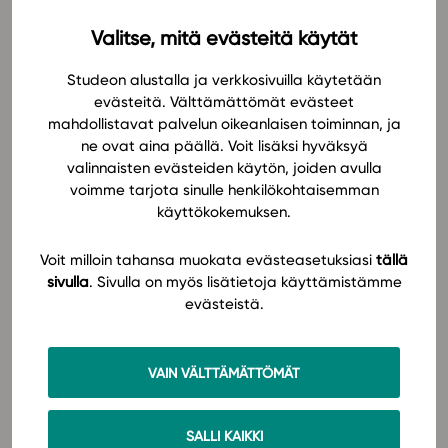
tutkimustieto on osana laajaa, monipuolista ja
Valitse, mitä evästeitä käytät
ajantasaista perussisältöä. Sarjan elämykselliset
In English
tekstit innostavat oppijaa historian opiskeluun.
Studeon alustalla ja verkkosivuilla käytetään
Naisten, arjen ja vähemmistöjen historia näkyy
evästeitä. Välttämättömät evästeet
leipätekstin lisäksi monipuolisissa harjoituksissa.
mahdollistavat palvelun oikeanlaisen toiminnan, ja
ne ovat aina päällä. Voit lisäksi hyväksyä
Opetustyöhön sarja tarjoaa kymmeniä videoita ja
valinnaisten evästeiden käytön, joiden avulla
ennennäkemättömiä valokuvia. Opetuksen tueksi on
voimme tarjota sinulle henkilökohtaisemman
saatavilla lähes sata karttaa – uutuutena tulostettava
käyttökokemuksen.
karttaliite!
Voit milloin tahansa muokata evästeasetuksiasi
tällä
sivulla
. Sivulla on myös lisätietoja käyttämistämme
Historian oppimateriaalit tarjoavat satoja uusia
evästeistä.
konetarkisteisia ja eritasoisia tehtäviä, koetyökalun
arviointilaskurin, jäsennellyt mallivastaukset sekä
ylioppilaskokeisiin valmistautumista tukevat
VAIN VÄLTTÄMÄTTÖMÄT
harjoitukset. Tehtävät on luokiteltu erilaisten
taitotavoitteiden mukaan, ja tehtävien eriyttäminen
erilaisille oppijoille on mahdollista helpon
SALLI KAIKKI