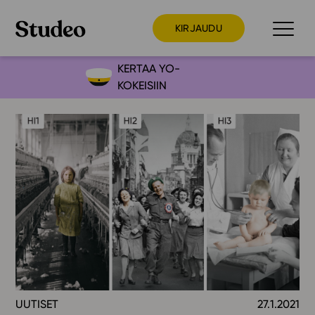
KIRJAUDU
KERTAA YO-
KOKEISIIN
Preppaaja
Opettaja
Opiskelija
Huoltaja
Kokeilutarjous
Ainstain
Alakoulu
Yläkoulu
Lukio
UUTISET
27.1.2021
Ajankohtaista