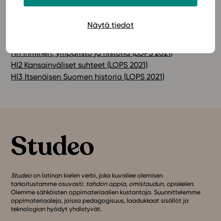
eriyttämistyökalun avulla.
Näytä tiedot
Tutustu lisää Studeon historian LOPS 2021 -
oppimateriaaleihin:
HI1 Ihminen, ympäristö ja historia (LOPS 2021
)
HI2 Kansainväliset suhteet (LOPS 2021)
HI3 Itsenäisen Suomen historia (LOPS 2021)
Studeo
on latinan kielen verbi, joka kuvailee olemisen
tarkoitustamme osuvasti:
tahdon oppia
,
omistaudun
,
opiskelen
.
Olemme sähköisten oppimateriaalien kustantaja. Suunnittelemme
oppimateriaaleja, joissa pedagogisuus, laadukkaat sisällöt ja
teknologian hyödyt yhdistyvät.