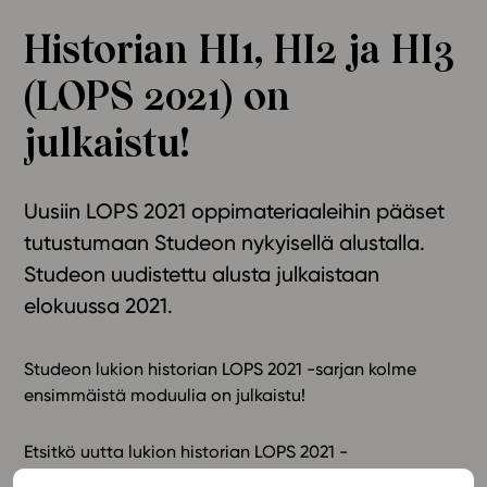
Ominaisuudet
Historian HI1, HI2 ja HI3
Tapahtumakalenteri
(LOPS 2021) on
Webinaari­tallenteet
Yhteisö
julkaistu!
Suosittelut
Ohjekeskus
Uusiin LOPS 2021 oppimateriaaleihin pääset
Ohjevideot
tutustumaan Studeon nykyisellä alustalla.
Oppikirjailijat
Studeon uudistettu alusta julkaistaan
Tiimi
elokuussa 2021.
Tietoa meistä
Eettiset periaatteet tekoälyn käyttöön
Studeon lukion historian LOPS 2021 -sarjan kolme
Tilaa uutiskirje
ensimmäistä moduulia on julkaistu!
Ota yhteyttä
Etsitkö uutta lukion historian LOPS 2021 -
oppimateriaalisarjaa? Studeon sarjassa uusin