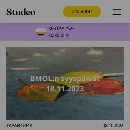
KIRJAUDU
KERTAA YO-
KOKEISIIN
Preppaaja
Opettaja
Opiskelija
Huoltaja
Kokeilutarjous
Ainstain
Alakoulu
Yläkoulu
Lukio
TAPAHTUMA
18.11.2023
Ajankohtaista