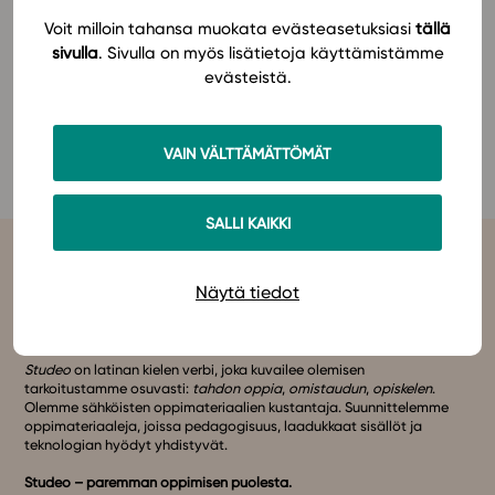
BMOL:n syyspäivistä Biologian ja maantieteen
Voit milloin tahansa muokata evästeasetuksiasi
tällä
opettajien liiton
sivuilta
.
In English
sivulla
. Sivulla on myös lisätietoja käyttämistämme
evästeistä.
Tutustu Studeon oppimateriaaleihin: Lukion
maantiede
ja
biologia
, yläasteen
maantieto
ja ala-
asteen
ympäristöoppi
.
VAIN VÄLTTÄMÄTTÖMÄT
SALLI KAIKKI
Näytä tiedot
Studeo
on latinan kielen verbi, joka kuvailee olemisen
tarkoitustamme osuvasti:
tahdon oppia
,
omistaudun
,
opiskelen
.
Olemme sähköisten oppimateriaalien kustantaja. Suunnittelemme
oppimateriaaleja, joissa pedagogisuus, laadukkaat sisällöt ja
teknologian hyödyt yhdistyvät.
Studeo – paremman oppimisen puolesta.