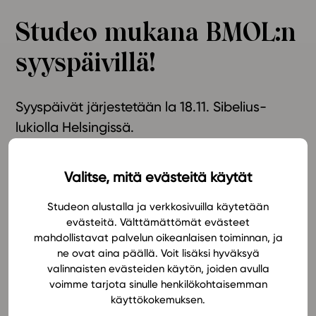
Ominaisuudet
Studeo mukana BMOL:n
Tapahtumakalenteri
syyspäivillä!
Webinaari­tallenteet
Yhteisö
Suosittelut
Syyspäivät järjestetään la 18.11. Sibelius-
Ohjekeskus
lukiolla Helsingissä.
Ohjevideot
Oppikirjailijat
Studeo on mukana biologian ja maantieteen
Valitse, mitä evästeitä käytät
Tiimi
opettajien liiton syyspäivillä. Tule tutustumaan
Tietoa meistä
Studeon biologian ja maantieteen oppimateriaaleihin
Studeon alustalla ja verkkosivuilla käytetään
Eettiset periaatteet tekoälyn käyttöön
messuosastollamme.
evästeitä. Välttämättömät evästeet
mahdollistavat palvelun oikeanlaisen toiminnan, ja
Tilaa uutiskirje
ne ovat aina päällä. Voit lisäksi hyväksyä
Tapahtuman kokoavana teemana on kaupunki.
Ota yhteyttä
valinnaisten evästeiden käytön, joiden avulla
Asiantuntijaluennot tarjoavat mm. näkökulmia
voimme tarjota sinulle henkilökohtaisemman
kaupunkisuunnittelun ja terveyden kytkeytymiseen
käyttökokemuksen.
sekä uusinta tutkimustietoa pölyttäjistä. Lue lisää