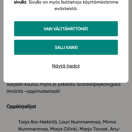
sivulla
. Sivulla on myös lisätietoja käyttämistämme
muodossa ja laatia lisää harjoituksia.
evästeistä.
Uuden sarjan julkaisuaikataulu
VAIN VÄLTTÄMÄTTÖMÄT
PS1 Toimiva ja oppiva ihminen (LOPS 2021)
JULKAISTU!
PS2 Kehittyvä ihminen (LOPS 2021)
JULKAISTU!
SALLI KAIKKI
PS3
04/2021
PS4
08/2021
PS5
12/2021
Näytä tiedot
PS-kertaus
04/2022
Sarjaan kuuluu myös jo julkaistu Sosiaalipsykologisia
ilmiöitä -oppimateriaali!
Oppikirjailijat
Tarja Ala-Heikkilä, Lauri Nummenmaa, Minna
Nummenmaa, Marja Oilinki, Marjo Tavast, Anu-