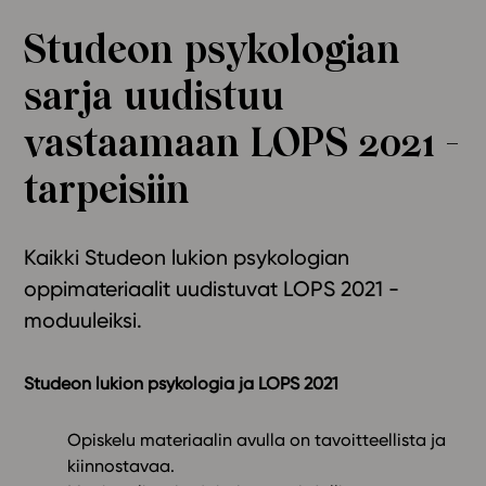
Ominaisuudet
Studeon psykologian
Tapahtumakalenteri
sarja uudistuu
Webinaari­tallenteet
Yhteisö
vastaamaan LOPS 2021 -
Suosittelut
tarpeisiin
Ohjekeskus
Ohjevideot
Oppikirjailijat
Kaikki Studeon lukion psykologian
Tiimi
oppimateriaalit uudistuvat LOPS 2021 -
Tietoa meistä
moduuleiksi.
Eettiset periaatteet tekoälyn käyttöön
Tilaa uutiskirje
Studeon lukion psykologia ja LOPS 2021
Ota yhteyttä
Opiskelu materiaalin avulla on tavoitteellista ja
kiinnostavaa.