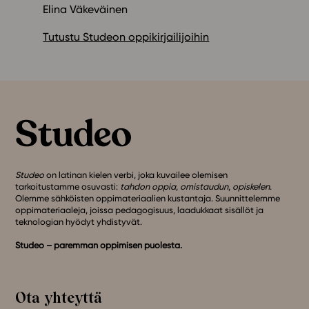
Elina Väkeväinen
Tutustu Studeon oppikirjailijoihin
Studeo
on latinan kielen verbi, joka kuvailee olemisen
tarkoitustamme osuvasti:
tahdon oppia
,
omistaudun
,
opiskelen
.
Olemme sähköisten oppimateriaalien kustantaja. Suunnittelemme
oppimateriaaleja, joissa pedagogisuus, laadukkaat sisällöt ja
teknologian hyödyt yhdistyvät.
Studeo – paremman oppimisen puolesta.
Ota yhteyttä