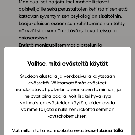
Monipuoliset harjoitukset mahdollistavat
opiskelijoille sekä perustaitojen kehittämisen että
In English
kattavan syventymisen psykologian sisältöihin.
Laaja-alaisen osaamisen kehittäminen on tehty
näkyväksi ja ymmärrettäväksi tavoitteissa ja
asiasanoissa.
Entistä monipuolisemmat ajattelun ja
kirjoittamisen taitoja kehittävät harjoitukset
auttavat myös ylioppilaskirjoituksiin
Valitse, mitä evästeitä käytät
valmistautumisessa.
Runsas opettajan opas ja oppimateriaalin
Studeon alustalla ja verkkosivuilla käytetään
käyttäjien innostunut vertaisyhteisö tukee
evästeitä. Välttämättömät evästeet
opettajuutta.
mahdollistavat palvelun oikeanlaisen toiminnan, ja
ne ovat aina päällä. Voit lisäksi hyväksyä
Järjestele ja muokkaa materiaalia!
valinnaisten evästeiden käytön, joiden avulla
voimme tarjota sinulle henkilökohtaisemman
käyttökokemuksen.
Voit järjestellä sisällysluettelon haluamaksesi.
Voit yhdistää moduuleja opintojaksoiksi.
Voit milloin tahansa muokata evästeasetuksiasi
tällä
Voit lisätä materiaaliin omia sisältöjä monessa