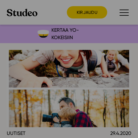
KIRJAUDU
KERTAA YO-
KOKEISIIN
Preppaaja
Opettaja
Opiskelija
Huoltaja
Kokeilutarjous
Ainstain
Alakoulu
Yläkoulu
Lukio
UUTISET
29.4.2020
Ajankohtaista