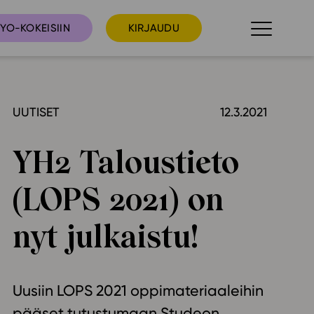
YO-KOKEISIIN
KIRJAUDU
UUTISET
12.3.2021
taista
Tilaa uutiskirje
suudet
YH2 Taloustieto
Ota yhteyttä
umakalenteri
(LOPS 2021) on
ri­tallenteet
In English
nyt julkaistu!
elut
skus
Uusiin LOPS 2021 oppimateriaaleihin
deot
pääset tutustumaan Studeon