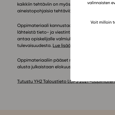
valinnaisten e
kaikkiin tehtäviin on myös mallivastaukset. Yo-ki
aineistopohjaisia tehtäviä.
Voit milloin
Oppimateriaali kannustaa opiskelijaa hankkima
lähteistä tieto- ja viestintäteknologiaa hyödy
antaa opiskelijalle valmiuksia itsenäiseen ajatt
tulevaisuudesta.
Lue lisää!
Oppimateriaaliin pääset nyt tutustumaan Stude
alusta julkaistaan elokuussa 2021.
Tutustu YH2 Taloustieto LOPS 2021 -oppimateria