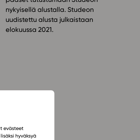
ailijat
nykyisellä alustalla. Studeon
uudistettu alusta julkaistaan
meistä
elokuussa 2021.
t periaatteet
n käyttöön
ät evästeet
lisäksi hyväksyä