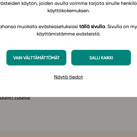
västeiden käytön, joiden avulla voimme tarjota sinulle henk
rjoituksiin harjoittelua varten on tarjolla lukuisia
käyttökokemuksen.
 tahansa muokata evästeasetuksiasi
tällä sivulla
. Sivulla on my
an monipuolista ja ajankohtaista aineistoa eri
käyttämistämme evästeistä.
ntäen lähdekritiikkiä unohtamatta. YH2 Taloustieto
eluun ja keskusteluihin talouden nykytilasta ja
VAIN VÄLTTÄMÄTTÖMÄT
SALLI KAIKKI
on nykyisellä alustalla. Studeon uudistettu
Näytä tiedot
aliin täällä!