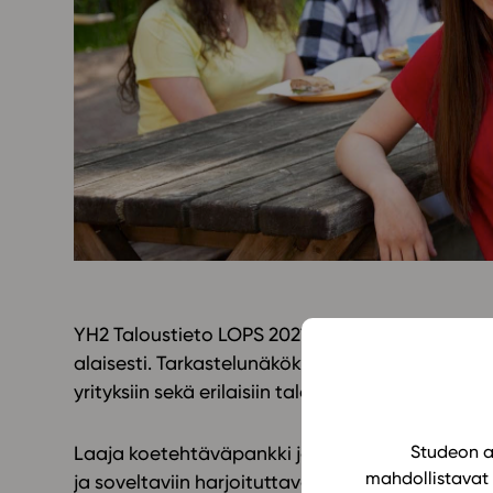
Yläkoulu
KIRJAUDU
Oppiainesarja
Oppimateriaal
Yläkoulun lisen
Hinnasto
Käyttöönotto
Tilaa
YH2 Taloustieto LOPS 2021 -oppimateriaali per
alaisesti. Tarkastelunäkökulma ulottuu yksilön 
yrityksiin sekä erilaisiin talouden ilmiöihin Suo
Studeon al
Laaja koetehtäväpankki ja monipuoliset tehtävä
mahdollistavat 
ja soveltaviin harjoituttavat tärkeitä taitoja. Te