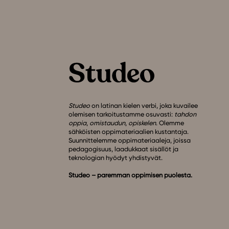
Studeo
on latinan kielen verbi, joka kuvailee
olemisen tarkoitustamme osuvasti:
tahdon
oppia
,
omistaudun
,
opiskelen
. Olemme
sähköisten oppimateriaalien kustantaja.
Suunnittelemme oppimateriaaleja, joissa
pedagogisuus, laadukkaat sisällöt ja
teknologian hyödyt yhdistyvät.
Studeo – paremman oppimisen puolesta.