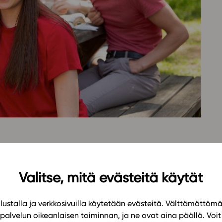
Oppikirj
Tilaa
t
Tiimi
it
Tietoa 
ssit
Eettise
tekoäly
ehdyttää opiskelijan talouden toimintaan laaja-
oman talouden hallinnasta aina yrittäjyyteen ja
Valitse, mitä evästeitä käytät
messa ja maailmalla.
ustalla ja verkkosivuilla käytetään evästeitä. Välttämättöm
t konetarkisteisista perustehtävistä syventäviin
palvelun oikeanlaisen toiminnan, ja ne ovat aina päällä. Voit 
htäviä on helppo kohdistaa erilaisille oppijoille, ja