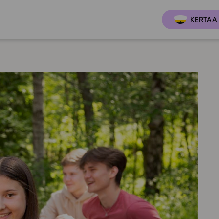
KERTAA 
Ajankoh
Lukio
Ominai
t
LOPS 2021
Tapaht
it
GLP 2021
Webinaa
ssit
Oppimateriaalit
Yhteisö
Hinnasto
Suositt
Lukion pakettilisenssi
Ohjeke
Käyttöönotto
Ohjevi
Bruksanvisning