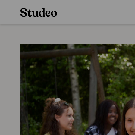
Preppaaja
Alakoulu
Oppiainesarja
Opettaja
Oppimateriaal
Opiskelija
Alakoulun lisen
Huoltaja
Hinnasto
Kokeilutarjous
Käyttöönotto
Tilaa
Ainstain