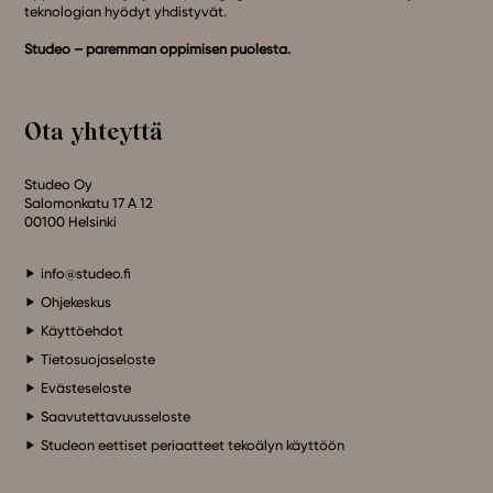
teknologian hyödyt yhdistyvät.
Studeo – paremman oppimisen puolesta.
Ota yhteyttä
Studeo Oy
Salomonkatu 17 A 12
00100 Helsinki
info@studeo.fi
Ohjekeskus
Käyttöehdot
Tietosuojaseloste
Evästeseloste
Saavutettavuusseloste
Studeon eettiset periaatteet tekoälyn käyttöön