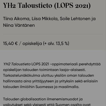
YH2 Taloustieto (LOPS 2021)
Ominaisuudet
Tapahtumakalenteri
Tiina Aikoma
Liisa Mikkola
Soile Lehtonen
Webinaari­tallenteet
Niina Väntänen
Yhteisö
Suosittelut
Ohjekeskus
15,40 € / opiskelija (+ alv. 13,5 %)
Ohjevideot
Oppikirjailijat
Tiimi
YH2 Taloustieto
LOPS 2021 -oppimateriaali perehdyttää
Tietoa meistä
opiskelijan talouden toimintaan laaja-alaisesti.
Eettiset periaatteet tekoälyn käyttöön
Tarkastelunäkökulma ulottuu yksilön oman talouden
hallinnasta aina yrittäjyyteen ja yrityksiin sekä erilaisiin
Tilaa uutiskirje
talouden ilmiöihin Suomessa ja maailmalla.
Ota yhteyttä
Talouden globalisaation ilmenemismuodot ja
vaikutukset sekä yleisesti että Suomen osalta ovat