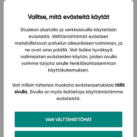
molemmissa on runsaasti eritasoisia koetehtäviä.
Uudistunut tekstintarkistustyökalu nopeuttaa
Valitse, mitä evästeitä käytät
esseevastausten tarkistamista. Lukujen keskeisimmät
määritelmät on koottu oppimateriaalin loppuun
Studeon alustalla ja verkkosivuilla käytetään
sanastoksi
.
evästeitä. Välttämättömät evästeet
Avaa oppimateriaali Studeon alustalla
mahdollistavat palvelun oikeanlaisen toiminnan, ja
ne ovat aina päällä. Voit lisäksi hyväksyä
valinnaisten evästeiden käytön, joiden avulla
voimme tarjota sinulle henkilökohtaisemman
käyttökokemuksen.
Voit milloin tahansa muokata evästeasetuksiasi
tällä
Hinnasto
sivulla
. Sivulla on myös lisätietoja käyttämistämme
evästeistä.
VAIN VÄLTTÄMÄTTÖMÄT