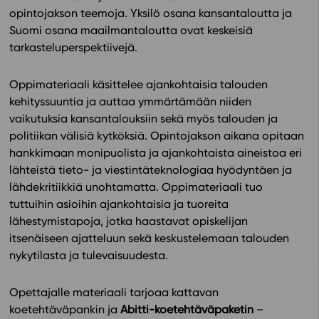
opintojakson teemoja. Yksilö osana kansantaloutta ja
In English
Suomi osana maailmantaloutta ovat keskeisiä
tarkasteluperspektiivejä.
Oppimateriaali käsittelee ajankohtaisia talouden
kehityssuuntia ja auttaa ymmärtämään niiden
vaikutuksia kansantalouksiin sekä myös talouden ja
politiikan välisiä kytköksiä. Opintojakson aikana opitaan
hankkimaan monipuolista ja ajankohtaista aineistoa eri
lähteistä tieto- ja viestintäteknologiaa hyödyntäen ja
lähdekritiikkiä unohtamatta. Oppimateriaali tuo
tuttuihin asioihin ajankohtaisia ja tuoreita
lähestymistapoja, jotka haastavat opiskelijan
itsenäiseen ajatteluun sekä keskustelemaan talouden
nykytilasta ja tulevaisuudesta.
Opettajalle materiaali tarjoaa kattavan
koetehtäväpankin ja
Abitti-koetehtäväpaketin
–