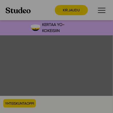
KIRJAUDU
KERTAA YO-
KOKEISIIN
Preppaaja
Opettaja
Opiskelija
Huoltaja
Kokeilutarjous
Ainstain
Alakoulu
Yläkoulu
YHTEISKUNTAOPPI
Lukio
Ajankohtaista