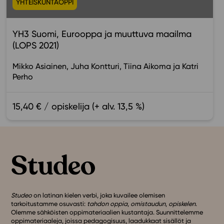
YHTEISKUNTAOPPI
YH3 Suomi, Eurooppa ja muuttuva maailma
(LOPS 2021)
Mikko Asiainen
Juha Kontturi
Tiina Aikoma
Katri
Perho
15,40 € / opiskelija (+ alv. 13,5 %)
Studeo
on latinan kielen verbi, joka kuvailee olemisen
tarkoitustamme osuvasti:
tahdon oppia
,
omistaudun
,
opiskelen
.
Olemme sähköisten oppimateriaalien kustantaja. Suunnittelemme
oppimateriaaleja, joissa pedagogisuus, laadukkaat sisällöt ja