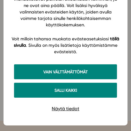
uskontolukutaitoaan perehtymällä medioiden uutisiin
ne ovat aina päällä. Voit lisäksi hyväksyä
uskonnoista – muun muassa siihen, millaisia aiheita
valinnaisten evästeiden käytön, joiden avulla
In English
niissä käsitellään ja millaisen kuvan ne uskonnoista
voimme tarjota sinulle henkilökohtaisemman
antavat. Tarkastelussa ovat myös uskontojen erilaiset
käyttökokemuksen.
tavat käyttää medioita.
Voit milloin tahansa muokata evästeasetuksiasi
tällä
Materiaalissa harjoitellaan analysoimaan
sivulla
. Sivulla on myös lisätietoja käyttämistämme
evästeistä.
uskontouutisia tehtävien ja ajankohtaisten
tapausselostusten avulla. Opiskelijaa ohjataan myös
tekemään uskontoon liittyvä mediasisältö, media-
VAIN VÄLTTÄMÄTTÖMÄT
analyysi tai pienimuotoinen uskontoon liittyvä
tutkimus. Katso lisätiedot oppimateriaalista
täältä
!
SALLI KAIKKI
Tutustu Uskonto, tiede ja media (LOPS 2021) -
oppimateriaaliin
Studeon alustalla täällä
!
Näytä tiedot