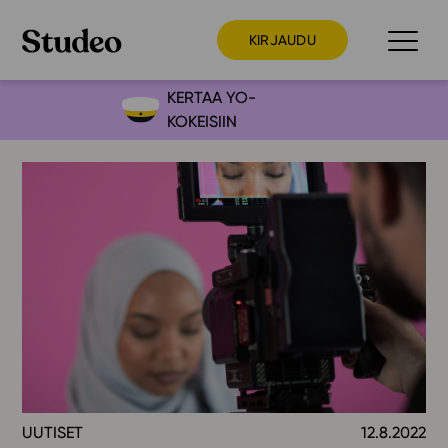
KIRJAUDU
KERTAA YO-
KOKEISIIN
Preppaaja
Opettaja
Opiskelija
Huoltaja
Kokeilutarjous
Ainstain
Alakoulu
Yläkoulu
Lukio
UUTISET
12.8.2022
Ajankohtaista