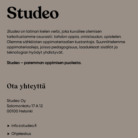
Studeo
on latinan kielen verbi, joka kuvailee olemisen
tarkoitustamme osuvasti:
tahdon oppia
,
omistaudun
,
opiskelen
.
Olemme sähköisten oppimateriaalien kustantaja. Suunnittelemme
oppimateriaaleja, joissa pedagogisuus, laadukkaat sisällöt ja
teknologian hyödyt yhdistyvät.
Studeo – paremman oppimisen puolesta.
Ota yhteyttä
Studeo Oy
Salomonkatu 17 A 12
00100 Helsinki
info@studeo.fi
Ohjekeskus