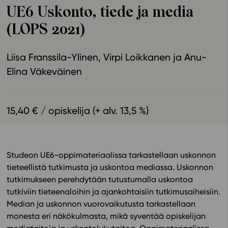
UE6 Uskonto, tiede ja media
Ominaisuudet
(LOPS 2021)
Tapahtumakalenteri
Webinaari­tallenteet
Liisa Franssila-Ylinen
Virpi Loikkanen
Anu-
Yhteisö
Elina Väkeväinen
Suosittelut
Ohjekeskus
Ohjevideot
15,40 € / opiskelija (+ alv. 13,5 %)
Oppikirjailijat
Tiimi
Tietoa meistä
Studeon UE6-oppimateriaalissa tarkastellaan uskonnon
Eettiset periaatteet tekoälyn käyttöön
tieteellistä tutkimusta ja uskontoa mediassa. Uskonnon
Tilaa uutiskirje
tutkimukseen perehdytään tutustumalla uskontoa
tutkiviin tieteenaloihin ja ajankohtaisiin tutkimusaiheisiin
.
Ota yhteyttä
Median ja uskonnon vuorovaikutusta tarkastellaan
monesta eri näkökulmasta, mikä syventää opiskelijan