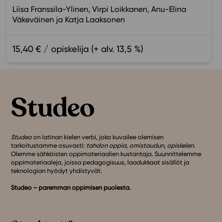
Liisa Franssila-Ylinen
Virpi Loikkanen
Anu-Elina
Väkeväinen
Katja Laaksonen
15,40 € / opiskelija (+ alv. 13,5 %)
Studeo
on latinan kielen verbi, joka kuvailee olemisen
tarkoitustamme osuvasti:
tahdon oppia
,
omistaudun
,
opiskelen
.
Olemme sähköisten oppimateriaalien kustantaja. Suunnittelemme
oppimateriaaleja, joissa pedagogisuus, laadukkaat sisällöt ja
teknologian hyödyt yhdistyvät.
Studeo – paremman oppimisen puolesta.