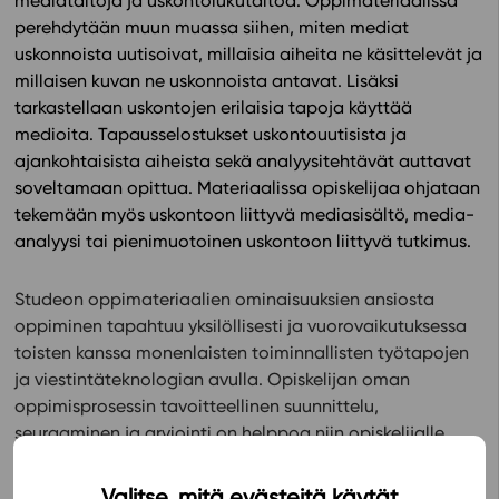
mediataitoja ja uskontolukutaitoa. Oppimateriaalissa
perehdytään muun muassa siihen, miten mediat
In English
uskonnoista uutisoivat, millaisia aiheita ne käsittelevät ja
millaisen kuvan ne uskonnoista antavat. Lisäksi
tarkastellaan us
kontojen erilaisia tapoja käyttää
medioita. Tapausselostukset uskontouutisista ja
ajankohtaisista aiheista sekä analyysitehtävät auttavat
soveltamaan opittua. Materiaalissa opiskelijaa ohjataan
tekemään myös
uskontoon liittyvä mediasisältö, media-
analyysi tai pienimuotoinen uskontoon liittyvä tutkimus.
Studeon oppimateriaalien ominaisuuksien ansiosta
oppiminen tapahtuu yksilöllisesti ja vuorovaikutuksessa
toisten kanssa monenlaisten toiminnallisten työtapojen
ja viestintäteknologian avulla. Opiskelijan oman
oppimisprosessin tavoitteellinen suunnittelu,
seuraaminen ja arviointi on helppoa niin opiskelijalle
itselleen kuin opettajalle.
Valitse, mitä evästeitä käytät