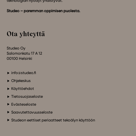
teknologian hyödyt yhdistyvät.
Studeo – paremman oppimisen puolesta.
Ota yhteyttä
Studeo Oy
Salomonkatu 17 A 12
00100 Helsinki
info@studeo.fi
Ohjekeskus
Käyttöehdot
Tietosuojaseloste
Evästeseloste
Saavutettavuusseloste
Studeon eettiset periaatteet tekoälyn käyttöön