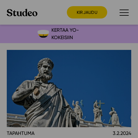
KIRJAUDU
KERTAA YO-
KOKEISIIN
Preppaaja
Opettaja
Opiskelija
Huoltaja
Kokeilutarjous
Ainstain
Alakoulu
Yläkoulu
Lukio
TAPAHTUMA
3.2.2024
Ajankohtaista