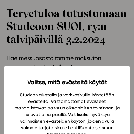
Ominaisuudet
Tervetuloa tutustumaan
Tapahtumakalenteri
Studeoon SUOL ry:n
Webinaari­tallenteet
Yhteisö
talvipäivillä 3.2.2024
Suosittelut
Ohjekeskus
Hae messuosastoltamme maksuton
Ohjevideot
oppimateriaali kokeiluun!
Oppikirjailijat
Tiimi
Valitse, mitä evästeitä käytät
Tietoa meistä
Suomen uskonnonopettajain liitto ry järjestää
talvipäivät Helsingissä
3.2.2024.
Eettiset periaatteet tekoälyn käyttöön
Studeon alustalla ja verkkosivuilla käytetään
evästeitä. Välttämättömät evästeet
Tilaa uutiskirje
Tervetuloa tutustumaan Studeon uskonnon
mahdollistavat palvelun oikeanlaisen toiminnan, ja
Ota yhteyttä
oppimateriaaleihin messuosastollemme! Näet, miten
ne ovat aina päällä. Voit lisäksi hyväksyä
valinnaisten evästeiden käytön, joiden avulla
nykyaikaiset sarjamme rakentuvat ja tukevat uskonnon
voimme tarjota sinulle henkilökohtaisemman
opetusta. Messuosastolla pääset myös kokeilemaan,