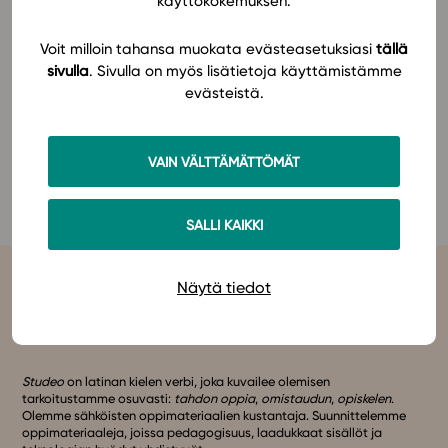
käyttökokemuksen.
miten digitaaliset oppimateriaalit toimivat
käytännössä ja helpottavat opettajan työtä. Nähdään
In English
Voit milloin tahansa muokata evästeasetuksiasi
tällä
messuilla!
sivulla
. Sivulla on myös lisätietoja käyttämistämme
evästeistä.
Tutustu Studeon lukion uskonnon sarjaan
täällä
ja
yläkoulun uskonnon sarjaan
täällä
.
VAIN VÄLTTÄMÄTTÖMÄT
Lisätietoa tapahtumasta SUOL ry:n
verkkosivuilla
.
SALLI KAIKKI
Näytä tiedot
Studeo
on latinan kielen verbi, joka kuvailee olemisen
tarkoitustamme osuvasti:
tahdon oppia
,
omistaudun
,
opiskelen
.
Olemme sähköisten oppimateriaalien kustantaja. Suunnittelemme
oppimateriaaleja, joissa pedagogisuus, laadukkaat sisällöt ja