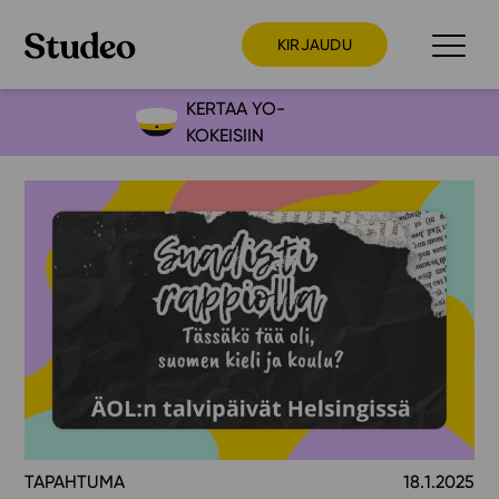
KIRJAUDU
KERTAA YO-
KOKEISIIN
Preppaaja
Opettaja
Opiskelija
Huoltaja
Kokeilutarjous
Ainstain
Alakoulu
Yläkoulu
Lukio
TAPAHTUMA
18.1.2025
Ajankohtaista