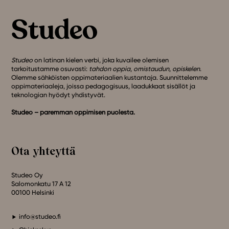
Studeo
on latinan kielen verbi, joka kuvailee olemisen
tarkoitustamme osuvasti:
tahdon oppia
,
omistaudun
,
opiskelen
.
Olemme sähköisten oppimateriaalien kustantaja. Suunnittelemme
oppimateriaaleja, joissa pedagogisuus, laadukkaat sisällöt ja
teknologian hyödyt yhdistyvät.
Studeo – paremman oppimisen puolesta.
Ota yhteyttä
Studeo Oy
Salomonkatu 17 A 12
00100 Helsinki
info@studeo.fi