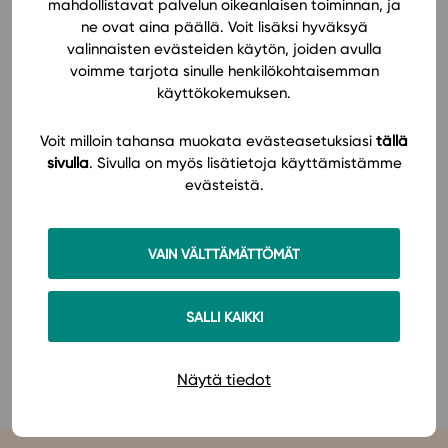
tulevaisuutta.
mahdollistavat palvelun oikeanlaisen toiminnan, ja
ne ovat aina päällä. Voit lisäksi hyväksyä
In English
valinnaisten evästeiden käytön, joiden avulla
Tule tapaamaan Studeon tiimiä ja tutustumaan
voimme tarjota sinulle henkilökohtaisemman
laadukkaisiin ja innostaviin oppimateriaaleihimme.
käyttökokemuksen.
Tarjoamme talvipäivillä Studeoon tutustuville
opettajille mahdollisuuden oppimateriaaliemme
Voit milloin tahansa muokata evästeasetuksiasi
tällä
maksuttomaan kokeilukäyttöön!
sivulla
. Sivulla on myös lisätietoja käyttämistämme
evästeistä.
Lisätietoa tapahtumasta ja ilmoittautuminen löytyy
ÄOL:n
verkkosivuilta
.
VAIN VÄLTTÄMÄTTÖMÄT
Tutustu Studeon oppimateriaalisarjoihin jo nyt:
SALLI KAIKKI
yläkoulun äidinkielen ja kirjallisuuden sarja
lukion äidinkielen ja kirjallisuuden sarja
lukion suomi toisena kielenä ja kirjallisuus -sarja
Näytä tiedot