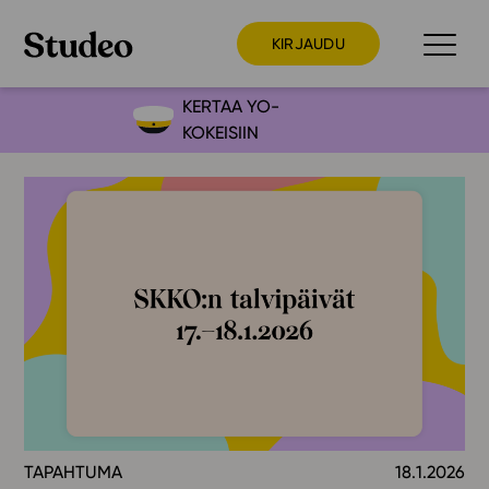
KIRJAUDU
KERTAA YO-
KOKEISIIN
Preppaaja
Opettaja
Opiskelija
Huoltaja
Kokeilutarjous
Ainstain
Alakoulu
Yläkoulu
Lukio
TAPAHTUMA
18.1.2026
Ajankohtaista