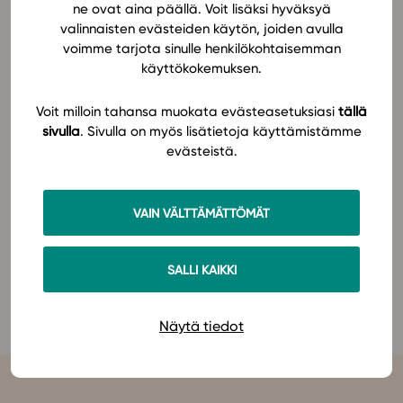
ne ovat aina päällä. Voit lisäksi hyväksyä
mielenkiinnon.
valinnaisten evästeiden käytön, joiden avulla
In English
voimme tarjota sinulle henkilökohtaisemman
Tarjoamme talvipäivillä Studeoon tutustuville
käyttökokemuksen.
opettajille mahdollisuuden oppimateriaaliemme
maksuttomaan kokeilukäyttöön!
Voit milloin tahansa muokata evästeasetuksiasi
tällä
sivulla
. Sivulla on myös lisätietoja käyttämistämme
Lisätietoa ohjelmasta ja ilmoittautumisesta löydät
evästeistä.
tapahtuman verkkosivuilta
. Nähdään Tampereella!
VAIN VÄLTTÄMÄTTÖMÄT
Tutustu Studeon oppimateriaalisarjoihin jo nyt:
Yläkoulun äidinkieli ja kirjallisuus
SALLI KAIKKI
Lukion äidinkieli ja kirjallisuus
Lukion suomi toisena kielenä ja kirjallisuus
Näytä tiedot