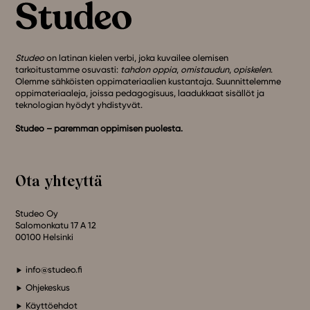
Studeo
on latinan kielen verbi, joka kuvailee olemisen
tarkoitustamme osuvasti:
tahdon oppia
,
omistaudun
,
opiskelen
.
Olemme sähköisten oppimateriaalien kustantaja. Suunnittelemme
oppimateriaaleja, joissa pedagogisuus, laadukkaat sisällöt ja
teknologian hyödyt yhdistyvät.
Studeo – paremman oppimisen puolesta.
Ota yhteyttä
Studeo Oy
Salomonkatu 17 A 12
00100 Helsinki
info@studeo.fi
Ohjekeskus
Käyttöehdot