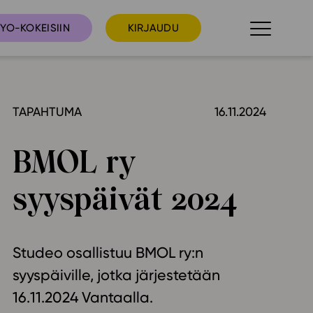
YO-KOKEISIIN
KIRJAUDU
TAPAHTUMA
16.11.2024
taista
Tilaa uutiskirje
suudet
BMOL ry
Ota yhteyttä
umakalenteri
syyspäivät 2024
ri­tallenteet
In English
elut
Studeo osallistuu BMOL ry:n
syyspäiville, jotka järjestetään
skus
16.11.2024 Vantaalla.
deot