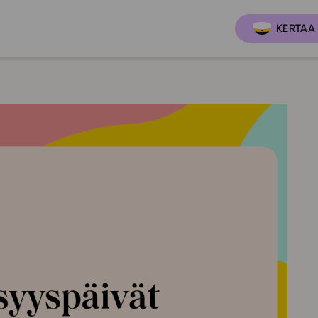
KERTAA 
Ajankoh
Lukio
Ominai
t
LOPS 2021
Tapaht
it
GLP 2021
Webinaa
ssit
Oppimateriaalit
Yhteisö
Hinnasto
Suositt
Lukion pakettilisenssi
Ohjeke
Käyttöönotto
Ohjevi
Bruksanvisning