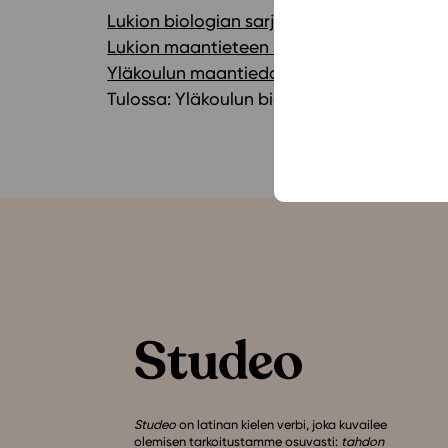
Lukion biologian sarja
Lukion maantieteen sarja
Yläkoulun maantiedon sarja
Tulossa: Yläkoulun biologian sarja
Studeo
on latinan kielen verbi, joka kuvailee
olemisen tarkoitustamme osuvasti:
tahdon