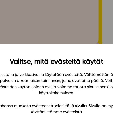
Oppikirj
Tilaa
t
Tiimi
it
Tietoa 
ssit
Eettise
tekoäly
Valitse, mitä evästeitä käytät
ustalla ja verkkosivuilla käytetään evästeitä. Välttämättöm
emana on tulevaisuus, ja ohjelmassa on
palvelun oikeanlaisen toiminnan, ja ne ovat aina päällä. Voit 
amaan Studeon tiimiä ja tutustumaan sähköisiin
västeiden käytön, joiden avulla voimme tarjota sinulle henk
 ohjelmasta löytyy
tapahtuman verkkosivuilta
.
käyttökokemuksen.
 oppimateriaaleihin jo etukäteen:
 tahansa muokata evästeasetuksiasi
tällä sivulla
. Sivulla on my
käyttämistämme evästeistä.