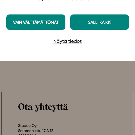
VAIN VÄLTTÄMÄTTÖMÄT
SALLI KAIKKI
Näytä tiedot
Ota yhteyttä
Studeo Oy
Salomonkatu 17 A 12