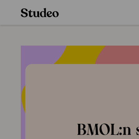
Preppaaja
Alakoulu
Oppiainesarja
Opettaja
Oppimateriaal
Opiskelija
Alakoulun lisen
Huoltaja
Hinnasto
Kokeilutarjous
Käyttöönotto
Tilaa
Ainstain