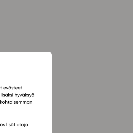
ailijat
meistä
t periaatteet
n käyttöön
ät evästeet
lisäksi hyväksyä
ilökohtaisemman
ös lisätietoja