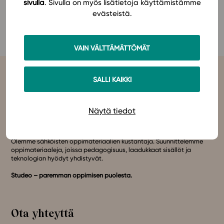
Jos sinulla on opettajan tunnukset Studeoon,
pääset
sivulla
. Sivulla on myös lisätietoja käyttämistämme
tutustumaan materiaaliin Studeossa
evästeistä.
In English
kokonaisuudessaan täällä
.
VAIN VÄLTTÄMÄTTÖMÄT
SALLI KAIKKI
Näytä tiedot
Studeo
on latinan kielen verbi, joka kuvailee olemisen
tarkoitustamme osuvasti:
tahdon oppia
,
omistaudun
,
opiskelen
.
Olemme sähköisten oppimateriaalien kustantaja. Suunnittelemme
oppimateriaaleja, joissa pedagogisuus, laadukkaat sisällöt ja
teknologian hyödyt yhdistyvät.
Studeo – paremman oppimisen puolesta.
Ota yhteyttä