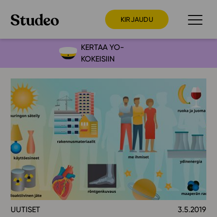
KIRJAUDU
KERTAA YO-
KOKEISIIN
Preppaaja
Opettaja
Opiskelija
Huoltaja
Kokeilutarjous
Ainstain
Alakoulu
Yläkoulu
Lukio
UUTISET
3.5.2019
Ajankohtaista