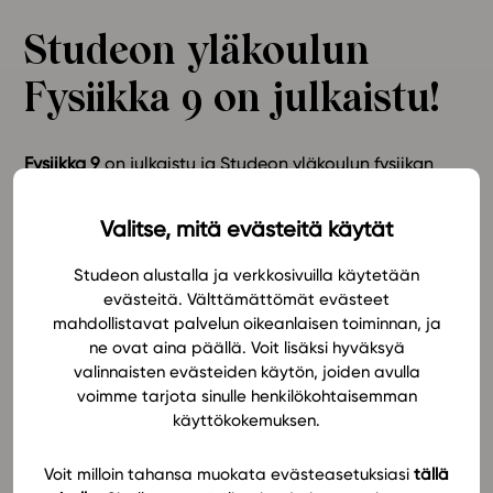
Ominaisuudet
Studeon yläkoulun
Tapahtumakalenteri
Fysiikka 9 on julkaistu!
Webinaari­tallenteet
Yhteisö
Suosittelut
Fysiikka 9
on julkaistu ja Studeon yläkoulun fysiikan
Ohjekeskus
sarja on nyt valmis!
Ohjevideot
Valitse, mitä evästeitä käytät
Oppikirjailijat
Uusi oppimateriaali vie tutkimaan magneettisia ja
sähköisiä ilmiöitä sekä säteilyä eri muodoissaan.
Studeon alustalla ja verkkosivuilla käytetään
Tiimi
Liikkeelle tässäkin materiaalissa lähdetään oppilaan
evästeitä. Välttämättömät evästeet
Tietoa meistä
mahdollistavat palvelun oikeanlaisen toiminnan, ja
maailmasta ja omista havainnoista. Materiaali
Eettiset periaatteet tekoälyn käyttöön
ne ovat aina päällä. Voit lisäksi hyväksyä
kannustaa oppilaita monipuolisten työtapojen
valinnaisten evästeiden käytön, joiden avulla
omaksumiseen sekä arvioimaan omaa oppimistaan.
Tilaa uutiskirje
voimme tarjota sinulle henkilökohtaisemman
Ota yhteyttä
käyttökokemuksen.
Lue lisää
!
Voit milloin tahansa muokata evästeasetuksiasi
tällä