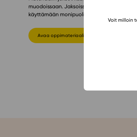
muodoissaan.
Jaksoissa lähdetään liikkeel
käyttämään monipuolisia työtapoja sekä a
Voit milloin
Avaa oppimateriaali Studeon alustalla