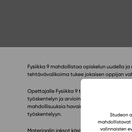
Yläkoulu
KIRJAUDU
Oppiainesarja
Oppimateriaal
Yläkoulun lisen
Hinnasto
Käyttöönotto
Tilaa
Fysiikka 9 mahdollistaa opiskelun uudella ja 
tehtävävalikoima tukee jokaisen oppijan va
Opettajalle Fysiikka 9 tarjoaa esitysmateria
työskentelyn ja arvioinnin toteuttamiseen.
mahdollisuuksia havainnollistaa fysiikan ilm
työskentelyyn.
Studeon al
mahdollistavat 
valinnaisten e
Materiaalin jaksot käsittelevät magneettisia 