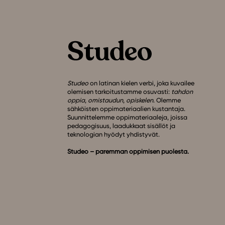
Studeo
on latinan kielen verbi, joka kuvailee
olemisen tarkoitustamme osuvasti:
tahdon
oppia
,
omistaudun
,
opiskelen
. Olemme
sähköisten oppimateriaalien kustantaja.
Suunnittelemme oppimateriaaleja, joissa
pedagogisuus, laadukkaat sisällöt ja
teknologian hyödyt yhdistyvät.
Studeo – paremman oppimisen puolesta.