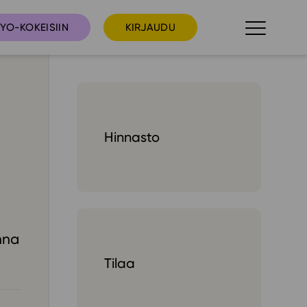
YO-KOKEISIIN
KIRJAUDU
taista
Tilaa uutiskirje
Hinnasto
suudet
Ota yhteyttä
umakalenteri
ri­tallenteet
In English
nna
elut
Tilaa
skus
deot