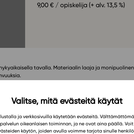
9,00 € / opiskelija (+ alv. 13,5 %)
Oppikirj
Tilaa
t
Tiimi
it
Tietoa 
ssit
Eettise
tekoäly
nykyaikaisella tavalla. Materiaalin laaja ja monipuolinen
hvuuksia.
alit ja laajat työkalut opetussuunnitelman mukaisen
Valitse, mitä evästeitä käytät
 Materiaalissa on hyödynnetty sähköisyyden luomia
iöitä sekä kannustaa oppilaita yhteistoiminnalliseen
ustalla ja verkkosivuilla käytetään evästeitä. Välttämättöm
palvelun oikeanlaisen toiminnan, ja ne ovat aina päällä. Voit 
västeiden käytön, joiden avulla voimme tarjota sinulle henk
ja sähköisiä ilmiöitä sekä säteilyä eri