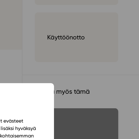
ailijat
meistä
Käyttöönotto
t periaatteet
n käyttöön
Muista myös tämä
ät evästeet
lisäksi hyväksyä
ilökohtaisemman