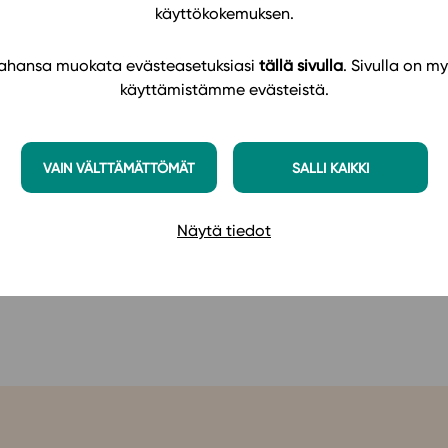
käyttökokemuksen.
le oppilaan omista havainnoista. Oppilaita kannustetaa
rvioimaan omaa oppimista.
 tahansa muokata evästeasetuksiasi
tällä sivulla
. Sivulla on my
käyttämistämme evästeistä.
VAIN VÄLTTÄMÄTTÖMÄT
SALLI KAIKKI
Näytä tiedot