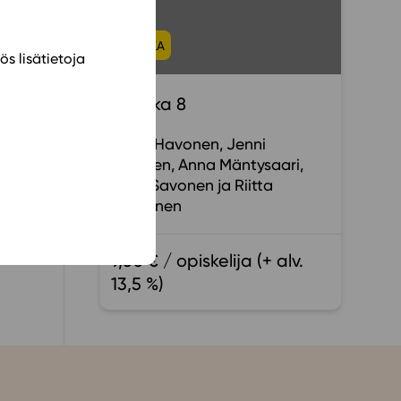
n
FYSIIKKA
ös lisätietoja
Fysiikka 8
Tuula Havonen
Jenni
Hiltunen
Anna Mäntysaari
Timo Savonen
Riitta
Manninen
9,00 € / opiskelija (+ alv.
13,5 %)