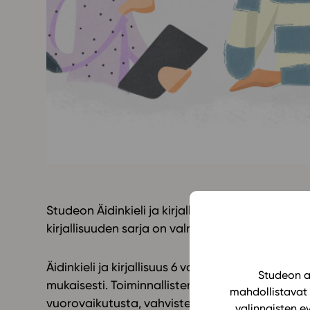
Yläkoulu
KIRJAUDU
Oppiainesarja
Oppimateriaal
Yläkoulun lisen
Hinnasto
Käyttöönotto
Tilaa
Studeon Äidinkieli ja kirjallisuus 6 alakouluun o
kirjallisuuden sarja on valmis kokonaisuudessaa
Äidinkieli ja kirjallisuus 6 vahvistaa äidinkiele
Studeon al
mukaisesti. Toiminnallisten ja vuorovaikutteist
mahdollistavat 
vuorovaikutusta, vahvistetaan puheilmaisua ja
valinnaisten e