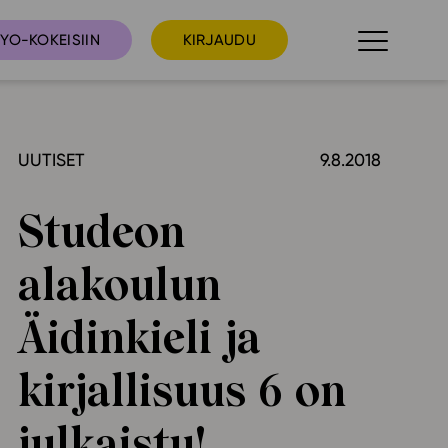
YO-KOKEISIIN
KIRJAUDU
UUTISET
9.8.2018
taista
Tilaa uutiskirje
suudet
Studeon
Ota yhteyttä
umakalenteri
alakoulun
ri­tallenteet
In English
Äidinkieli ja
elut
kirjallisuus 6 on
skus
julkaistu!
deot