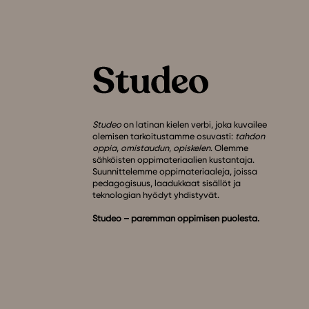
Studeo
on latinan kielen verbi, joka kuvailee
olemisen tarkoitustamme osuvasti:
tahdon
oppia
,
omistaudun
,
opiskelen
. Olemme
sähköisten oppimateriaalien kustantaja.
Suunnittelemme oppimateriaaleja, joissa
pedagogisuus, laadukkaat sisällöt ja
teknologian hyödyt yhdistyvät.
Studeo – paremman oppimisen puolesta.