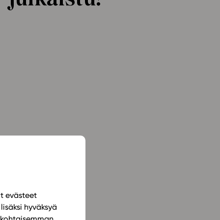
ailijat
meistä
t periaatteet
n käyttöön
ät evästeet
lisäksi hyväksyä
ilökohtaisemman