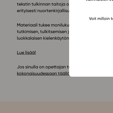
tekstin tulkinnan taitoja opitaan yhteisöllisesti
erityisesti nuortenkirjallisuuden kasvutarinoi
hin
Voit milloin
Materiaali tukee monilukutaidon kehittymistä, 
tutkimisen, tulkitsemisen ja tuottamisen kohteen
luokkalaisen kielenkäytön kannalta mielekkäist
Lue lisää!
Jos sinulla on opettajan tunnukset Studeoon,
p
kokonaisuudessaan täällä
.