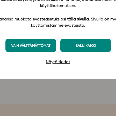
: tutustutaan suomalaiseen kirjallisuuteen ja
käyttökokemuksen.
.
 tahansa muokata evästeasetuksiasi
tällä sivulla
. Sivulla on my
käyttämistämme evästeistä.
ja muun muassa mediatekstit ovat laajasti
a. Kielitiedon asioita lähestytään tutkien ja 6.-
ä näkökulmista.
VAIN VÄLTTÄMÄTTÖMÄT
SALLI KAIKKI
Näytä tiedot
ääset tutustumaan materiaaliin Studeossa