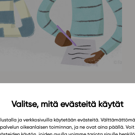
Oppikirj
Tilaa
t
Tiimi
it
Tietoa 
ssit
Eettise
tekoäly
n julkaistu! Samalla suosittu alakouun äidinkielen ja
n.
Valitse, mitä evästeitä käytät
n ja kirjallisuuden taitoja uuden opetussuunnitelman
ustalla ja verkkosivuilla käytetään evästeitä. Välttämättöm
en harjoitusten avulla opitaan rakentavaa
palvelun oikeanlaisen toiminnan, ja ne ovat aina päällä. Voit 
 argumentaatiota. Kirjallisuuden tuntemuksen ja
västeiden käytön, joiden avulla voimme tarjota sinulle henk