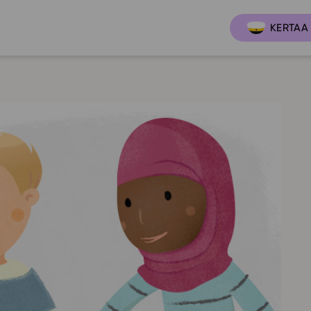
KERTAA 
Ajankoh
Lukio
Ominai
t
LOPS 2021
Tapaht
it
GLP 2021
Webinaa
ssit
Oppimateriaalit
Yhteisö
Hinnasto
Suositt
Lukion pakettilisenssi
Ohjeke
Käyttöönotto
Ohjevi
Bruksanvisning