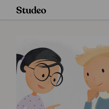
Preppaaja
Alakoulu
Oppiainesarja
Opettaja
Oppimateriaal
Opiskelija
Alakoulun lisen
Huoltaja
Hinnasto
Kokeilutarjous
Käyttöönotto
Tilaa
Ainstain