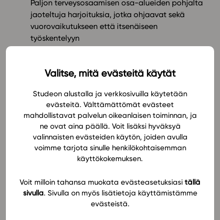
Paljon terveysosaamisen osa-alueiden pohjalta
jaoteltuja harjoituksia, jotka ohjaavat sekä
In English
vuorovaikutukseen että itsenäiseen
työskentelyyn
Harjoituksissa mallivastaukset sekä opettajalle
että opiskelijalle
Valitse, mitä evästeitä käytät
Opettajan oppaassa ideoita materiaalin
käyttämiseen sekä vinkkejä erilaisista
Studeon alustalla ja verkkosivuilla käytetään
opetusmenetelmistä
evästeitä. Välttämättömät evästeet
Opiskelijoille vinkkejä erilaisista oppimisen
mahdollistavat palvelun oikeanlaisen toiminnan, ja
tavoista
ne ovat aina päällä. Voit lisäksi hyväksyä
Laaja-alaisen osaamisen kehittäminen tehty
valinnaisten evästeiden käytön, joiden avulla
näkyväksi ja ymmärrettäväksi tavoitteissa ja
voimme tarjota sinulle henkilökohtaisemman
asiasanoissa
käyttökokemuksen.
Järjestele ja muokkaa materiaalia!
Voit milloin tahansa muokata evästeasetuksiasi
tällä
sivulla
. Sivulla on myös lisätietoja käyttämistämme
Voit järjestellä sisällysluettelon haluamaksesi.
evästeistä.
Voit yhdistää moduuleja opintojaksoiksi.