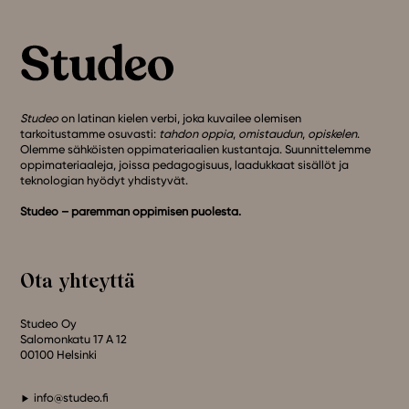
Studeo
on latinan kielen verbi, joka kuvailee olemisen
tarkoitustamme osuvasti:
tahdon oppia
,
omistaudun
,
opiskelen
.
Olemme sähköisten oppimateriaalien kustantaja. Suunnittelemme
oppimateriaaleja, joissa pedagogisuus, laadukkaat sisällöt ja
teknologian hyödyt yhdistyvät.
Studeo – paremman oppimisen puolesta.
Ota yhteyttä
Studeo Oy
Salomonkatu 17 A 12
00100 Helsinki
info@studeo.fi