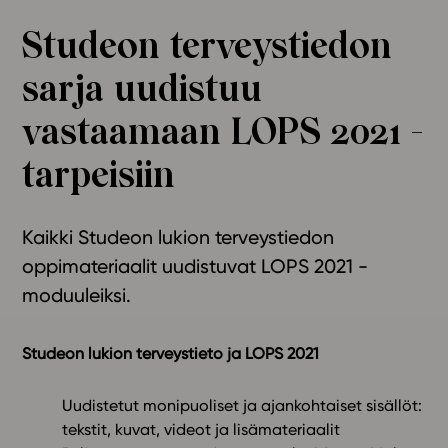
Ominaisuudet
Studeon terveystiedon
Tapahtumakalenteri
sarja uudistuu
Webinaari­tallenteet
Yhteisö
vastaamaan LOPS 2021 -
Suosittelut
tarpeisiin
Ohjekeskus
Ohjevideot
Oppikirjailijat
Kaikki Studeon lukion terveystiedon
Tiimi
oppimateriaalit uudistuvat LOPS 2021 -
Tietoa meistä
moduuleiksi.
Eettiset periaatteet tekoälyn käyttöön
Tilaa uutiskirje
Studeon lukion terveystieto ja LOPS 2021
Ota yhteyttä
Uudistetut monipuoliset ja ajankohtaiset sisällöt:
tekstit, kuvat, videot ja lisämateriaalit