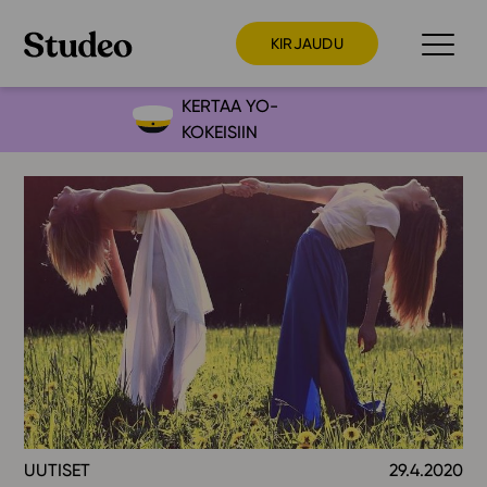
KIRJAUDU
KERTAA YO-
KOKEISIIN
Preppaaja
Opettaja
Opiskelija
Huoltaja
Kokeilutarjous
Ainstain
Alakoulu
Yläkoulu
Lukio
UUTISET
29.4.2020
Ajankohtaista