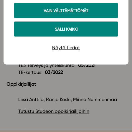
Voit lisätä materiaaliin omia sisältöjäsi ja laatia
lisää harjoituksia.
VAIN VÄLTTÄMÄTTÖMÄT
Esseevastaukset on nopea tarkistaa
uudistuneella tekstintarkistustyökalulla.
SALLI KAIKKI
Uuden sarjan julkaisuaikataulu
Näytä tiedot
TE1 Terveys voimavarana
JULKAISTU!
TE2 Terveys ja ympäristö
02/2021
TE3 Terveys ja yhteiskunta
05/2021
TE-kertaus
03/2022
Oppikirjailijat
Liisa Anttila, Ranja Koski, Minna Nummenmaa
Tutustu Studeon oppikirjailijoihin