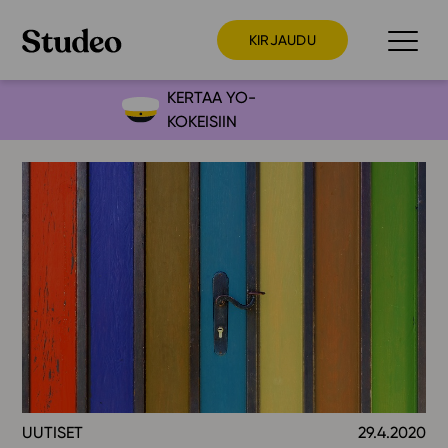
KIRJAUDU
KERTAA YO-
KOKEISIIN
Preppaaja
Opettaja
Opiskelija
Huoltaja
Kokeilutarjous
Ainstain
Alakoulu
Yläkoulu
Lukio
UUTISET
29.4.2020
Ajankohtaista