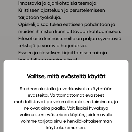
innostavia ja ajankohtaisia teemoja.
Kriittiseen ajatteluun ja perustelemiseen
In English
tarjotaan työkaluja.
Opiskelija saa tukea eettiseen pohdintaan ja
muiden ihmisten kunnioittavaan kohtaamiseen.
Filosofiasta kiinnostuneille on paljon syventäviä
tekstejä ja vaativia harjoituksia.
Esseen ja filosofisen kirjoittamisen taitoja
harjoitellaan monipuolisesti.
Harjoituksissa on hyvät mallivastaukset sekä
opettajalle että opiskelijalle.
Valitse, mitä evästeitä käytät
Materiaalit toimivat hyvin myös tavoitteellisen
yo-kirjoittamisen tukena.
Studeon alustalla ja verkkosivuilla käytetään
Painopiste on filosofiaan liittyvissä taidoissa ja
evästeitä. Välttämättömät evästeet
mahdollistavat palvelun oikeanlaisen toiminnan, ja
käsitteellisessä jäsentämisessä, mutta myös
ne ovat aina päällä. Voit lisäksi hyväksyä
filosofista perinnettä ja nykyfilosofiaa käsitellään
valinnaisten evästeiden käytön, joiden avulla
innostavasti.
voimme tarjota sinulle henkilökohtaisemman
Opettajan opas tukee opettajaa monipuolisesti,
käyttökokemuksen.
muun muassa videolinkkien avulla.