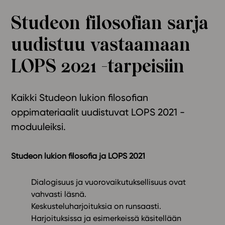
Ominaisuudet
Studeon filosofian sarja
Tapahtumakalenteri
uudistuu vastaamaan
Webinaari­tallenteet
Yhteisö
LOPS 2021 -tarpeisiin
Suosittelut
Ohjekeskus
Kaikki Studeon lukion filosofian
Ohjevideot
oppimateriaalit uudistuvat LOPS 2021 -
Oppikirjailijat
moduuleiksi.
Tiimi
Tietoa meistä
Eettiset periaatteet tekoälyn käyttöön
Studeon lukion filosofia ja LOPS 2021
Tilaa uutiskirje
Dialogisuus ja vuorovaikutuksellisuus ovat
Ota yhteyttä
vahvasti läsnä.
Keskusteluharjoituksia on runsaasti.
Harjoituksissa ja esimerkeissä käsitellään