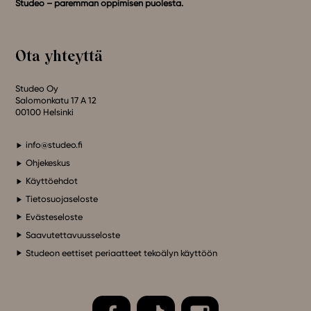
Studeo – paremman oppimisen puolesta.
Ota yhteyttä
Studeo Oy
Salomonkatu 17 A 12
00100 Helsinki
info@studeo.fi
Ohjekeskus
Käyttöehdot
Tietosuojaseloste
Evästeseloste
Saavutettavuusseloste
Studeon eettiset periaatteet tekoälyn käyttöön