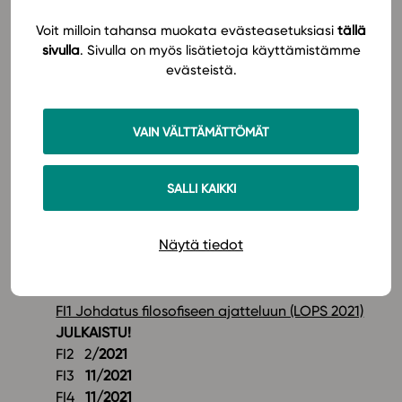
Sarja on selkeästi jäsennelty kokonaisuus, jonka
Voit milloin tahansa muokata evästeasetuksiasi
tällä
avulla on helppo laatia mieleisensä suunnitelma.
sivulla
. Sivulla on myös lisätietoja käyttämistämme
evästeistä.
Järjestele ja muokkaa materiaalia!
Voit järjestellä sisällysluettelon haluamaksesi.
VAIN VÄLTTÄMÄTTÖMÄT
Voit lisätä materiaaliin omia sisältöjäsi ja laatia
lisää harjoituksia.
Voit yhdistää moduuleja opintojaksoiksi.
SALLI KAIKKI
Esseevastaukset on nopea tarkistaa
uudistuneella tekstintarkistustyökalulla.
Näytä tiedot
Uuden sarjan julkaisuaikataulu
FI1 Johdatus filosofiseen ajatteluun (LOPS 2021)
JULKAISTU!
FI2 2
/2021
FI3
11/2021
FI4
11/2021