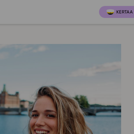
KERTAA 
Ajankoh
Lukio
Ominai
t
LOPS 2021
Tapaht
it
GLP 2021
Webinaa
ssit
Oppimateriaalit
Yhteisö
Hinnasto
Suositt
Lukion pakettilisenssi
Ohjeke
Käyttöönotto
Ohjevi
Bruksanvisning