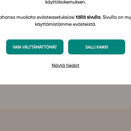
käyttökokemuksen.
olisesta tehtäväpaketista löytyy eri taitotasoille
nsaasti drillaavia tehtäviä ja laajan teoriaosuuden.
 tahansa muokata evästeasetuksiasi
tällä sivulla
. Sivulla on my
laiseen kulttuuriin. Oppimateriaali tarjoaa myös
käyttämistämme evästeistä.
.
Lue lisää!
on nykyisellä alustalla. Studeon uudistettu
VAIN VÄLTTÄMÄTTÖMÄT
SALLI KAIKKI
Näytä tiedot
tin rakentaminen (LOPS 2021) -oppimateriaaliin