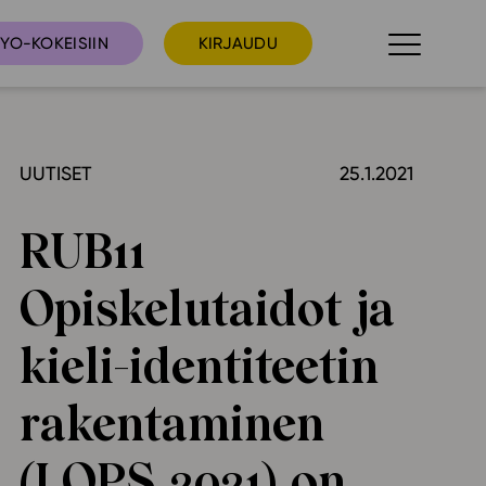
YO-KOKEISIIN
KIRJAUDU
UUTISET
25.1.2021
taista
Tilaa uutiskirje
suudet
RUB11
Ota yhteyttä
umakalenteri
Opiskelutaidot ja
ri­tallenteet
In English
kieli-identiteetin
elut
rakentaminen
skus
(LOPS 2021) on
deot