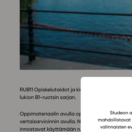
Yläkoulu
KIRJAUDU
Oppiainesarja
Oppimateriaal
Yläkoulun lisen
Hinnasto
Käyttöönotto
Tilaa
RUB11 Opiskelutaidot ja kieli-identiteetin rak
lukion B1-ruotsin sarjan.
Studeon al
Oppimateriaalin avulla opiskelija pohtii omaa k
mahdollistavat 
vertaisarvioinnin avulla. Nuorten elämää käsitt
valinnaisten e
innostavat käyttämään ruotsin kieltä erilaisissa