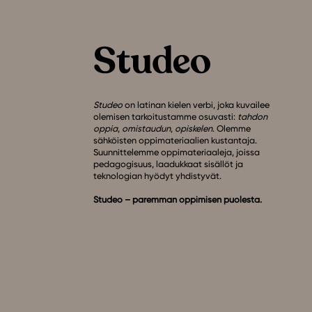
Studeo
on latinan kielen verbi, joka kuvailee
olemisen tarkoitustamme osuvasti:
tahdon
oppia
,
omistaudun
,
opiskelen
. Olemme
sähköisten oppimateriaalien kustantaja.
Suunnittelemme oppimateriaaleja, joissa
pedagogisuus, laadukkaat sisällöt ja
teknologian hyödyt yhdistyvät.
Studeo – paremman oppimisen puolesta.