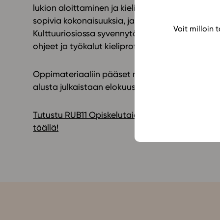
lukion aloittaminen ja kieli-identiteetti. Monipu
sopivia kokonaisuuksia, ja kielioppi sisältää ru
Voit milloin
Kulttuuriosiossa syvennytään Ruotsiin ja ruotsa
ohjeet ja työkalut kieliprofiilin täydentämiseen
Oppimateriaaliin pääset nyt tutustumaan Stude
alusta julkaistaan elokuussa 2021.
Tutustu RUB11 Opiskelutaidot ja kieli-identitee
täällä!