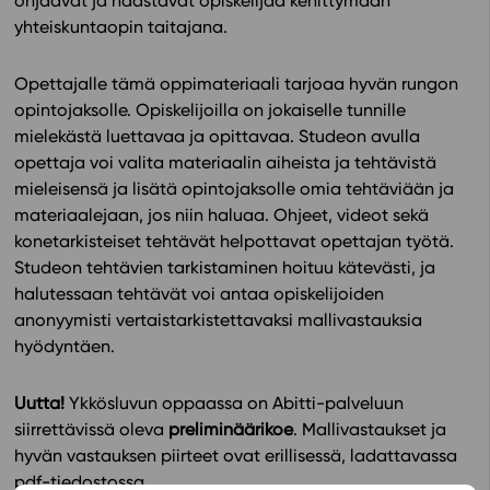
ohjaavat ja haastavat opiskelijaa kehittymään
yhteiskuntaopin taitajana.
In English
Opettajalle tämä oppimateriaali tarjoaa hyvän rungon
opintojaksolle. Opiskelijoilla on jokaiselle tunnille
mielekästä luettavaa ja opittavaa. Studeon avulla
opettaja voi valita materiaalin aiheista ja tehtävistä
mieleisensä ja lisätä opintojaksolle omia tehtäviään ja
materiaalejaan, jos niin haluaa. Ohjeet, videot sekä
konetarkisteiset tehtävät helpottavat opettajan työtä.
Studeon tehtävien tarkistaminen hoituu kätevästi, ja
halutessaan tehtävät voi antaa opiskelijoiden
anonyymisti
vertaistarkistettavaksi mallivastauksia
hyödyntäen.
Uutta!
Ykkösluvun oppaassa on Abitti-palveluun
siirrettävissä oleva
preliminäärikoe
. Mallivastaukset ja
hyvän vastauksen piirteet ovat erillisessä, ladattavassa
pdf-tiedostossa.