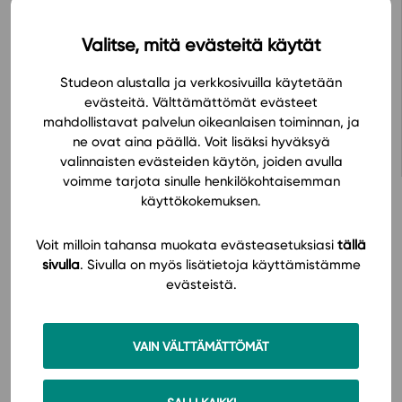
Preliminäärikoe mallivastauksineen on myös
Valitse, mitä evästeitä käytät
koetehtäväpankissa.
Studeon alustalla ja verkkosivuilla käytetään
evästeitä. Välttämättömät evästeet
Avaa oppimateriaali Studeon alustalla
mahdollistavat palvelun oikeanlaisen toiminnan, ja
ne ovat aina päällä. Voit lisäksi hyväksyä
valinnaisten evästeiden käytön, joiden avulla
voimme tarjota sinulle henkilökohtaisemman
käyttökokemuksen.
Voit milloin tahansa muokata evästeasetuksiasi
tällä
Hinnasto
sivulla
. Sivulla on myös lisätietoja käyttämistämme
evästeistä.
VAIN VÄLTTÄMÄTTÖMÄT