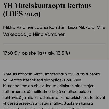
YH Yhteiskuntaopin kertaus
Ominaisuudet
(LOPS 2021)
Tapahtumakalenteri
Webinaari­tallenteet
Mikko Asiainen
Juha Kontturi
Liisa Mikkola
Ville
Yhteisö
Valkeapää
Niina Väntänen
Suosittelut
Ohjekeskus
Ohjevideot
17,60 € / opiskelija (+ alv. 13,5 %)
Oppikirjailijat
Tiimi
Tietoa meistä
Yhteiskuntaopin kertausmateriaalin avulla abiturientti
Eettiset periaatteet tekoälyn käyttöön
voi kerrata itsenäisesti ylioppilaskirjoituksiin.
Tilaa uutiskirje
Materiaalissa on ohjevideoita erilaisten aineistojen
tulkintaan sekä malliesimerkkejä eri aihealueiden
Ota yhteyttä
tehtävistä ja niiden ratkaisusta. Konetarkisteiset tehtävät
yhdessä esseekysymysten mallivastauksien kanssa