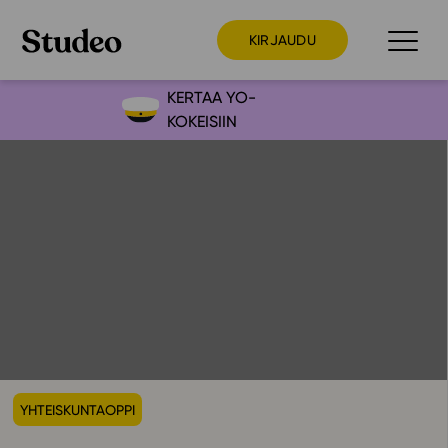
KIRJAUDU
KERTAA YO-
KOKEISIIN
Preppaaja
Opettaja
Opiskelija
Huoltaja
Kokeilutarjous
Ainstain
Alakoulu
Yläkoulu
YHTEISKUNTAOPPI
Lukio
Ajankohtaista