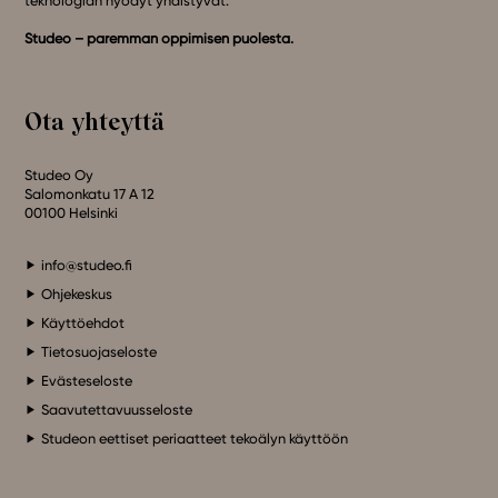
teknologian hyödyt yhdistyvät.
Studeo – paremman oppimisen puolesta.
Ota yhteyttä
Studeo Oy
Salomonkatu 17 A 12
00100 Helsinki
info@studeo.fi
Ohjekeskus
Käyttöehdot
Tietosuojaseloste
Evästeseloste
Saavutettavuusseloste
Studeon eettiset periaatteet tekoälyn käyttöön