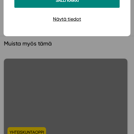
SALLI KAIKKI
Käyttöönotto
Näytä tiedot
Muista myös tämä
YHTEISKUNTAOPPI