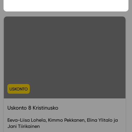
Muista myös tämä
USKONTO
Uskonto 8 Kristinusko
Eeva-Liisa Lohela
Kimmo Pekkanen
Elina Ylitalo
Jani Tiirikainen