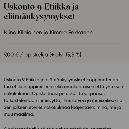
Uskonto 9 Etiikka ja
Ominaisuudet
elämänkysymykset
Tapahtumakalenteri
Webinaari­tallenteet
Niina Kilpiäinen
Kimmo Pekkanen
Yhteisö
Suosittelut
Ohjekeskus
9,00 € / opiskelija (+ alv. 13,5 %)
Ohjevideot
Oppikirjailijat
Tiimi
Uskonto 9 Etiikka ja elämänkysymykset -oppimateriaali
Tietoa meistä
tuo etiikan oppimiseen sekä omakohtaisen että yhteisen
Eettiset periaatteet tekoälyn käyttöön
näkökulman. Opiskeltuasi peruskäsitteet pääset
tarkastelemaan ihmisyyttä, ihmisarvoa ja ihmisoikeuksia.
Tilaa uutiskirje
Sen jälkeen etenet näkökulmaa laajentaen: minä, me ja
Ota yhteyttä
muu maailma.