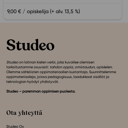
9,00 € / opiskelija (+ alv. 13,5 %)
Studeo
on latinan kielen verbi, joka kuvailee olemisen
tarkoitustamme osuvasti:
tahdon oppia
,
omistaudun
,
opiskelen
.
Olemme sähköisten oppimateriaalien kustantaja. Suunnittelemme
oppimateriaaleja, joissa pedagogisuus, laadukkaat sisällöt ja
teknologian hyödyt yhdistyvät.
Studeo – paremman oppimisen puolesta.
Ota yhteyttä
Studeo Oy