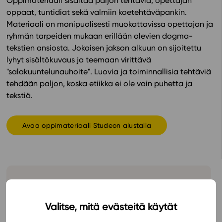
Oppimateriaali sisältää paljon tehtäviä, opettajan
oppaat, tuntidiat sekä valmiin koetehtäväpankin.
In English
Materiaali on monipuolisesti muokattavissa opettajan ja
ryhmän tarpeiden mukaan erillään olevien dogma-
tekstien ansiosta. Jokaisen jakson alkuun on sijoitettu
lyhyt sisältökuvaus ja teemaan virittävä
"salakuuntelunauhoite". Luovia ja toiminnallisia tehtäviä
tehdään paljon, koska etiikka ei ole vain puhetta ja
tekstiä.
Avaa oppimateriaali Studeon alustalla
Hinnasto
Valitse, mitä evästeitä käytät