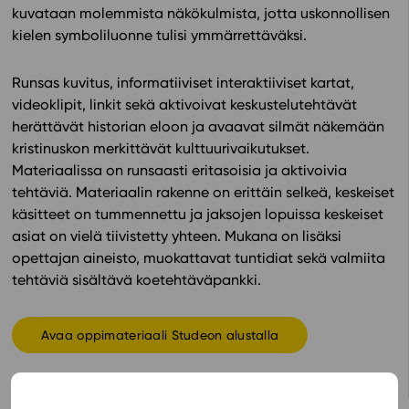
kuvataan molemmista näkökulmista, jotta uskonnollisen
kielen symboliluonne tulisi ymmärrettäväksi.
In English
Runsas kuvitus, informatiiviset interaktiiviset kartat,
videoklipit, linkit sekä aktivoivat keskustelutehtävät
herättävät historian eloon ja avaavat silmät näkemään
kristinuskon merkittävät kulttuurivaikutukset.
Materiaalissa on runsaasti eritasoisia ja aktivoivia
tehtäviä. Materiaalin rakenne on erittäin selkeä, keskeiset
käsitteet on tummennettu ja jaksojen lopuissa keskeiset
asiat on vielä tiivistetty yhteen. Mukana on lisäksi
opettajan aineisto, muokattavat tuntidiat sekä valmiita
tehtäviä sisältävä koetehtäväpankki.
Avaa oppimateriaali Studeon alustalla