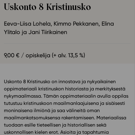
Uskonto 8 Kristinusko
Ominaisuudet
Tapahtumakalenteri
Eeva-Liisa Lohela
Kimmo Pekkanen
Elina
Webinaari­tallenteet
Ylitalo
Jani Tiirikainen
Yhteisö
Suosittelut
Ohjekeskus
9,00 € / opiskelija (+ alv. 13,5 %)
Ohjevideot
Oppikirjailijat
Tiimi
Uskonto 8 Kristinusko on innostava ja nykyaikainen
Tietoa meistä
oppimateriaali kristinuskon historiasta ja merkityksestä
Eettiset periaatteet tekoälyn käyttöön
nykymaailmassa. Tämän oppimateriaalin avulla oppilas
tutustuu kristinuskoon maailmanlaajuisena ja sisäisesti
Tilaa uutiskirje
moninaisena ilmiönä ja saa välineitä oman
Ota yhteyttä
maailmankatsomuksensa rakentamiseen. Materiaalissa
tuodaan esille tieteellisen ja historiallisen sekä
uskonnollisen kielen erot. Asioita ja tapahtumia