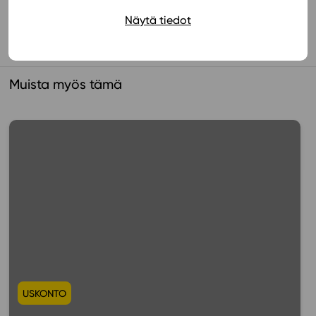
Käyttöönotto
Näytä tiedot
Muista myös tämä
USKONTO