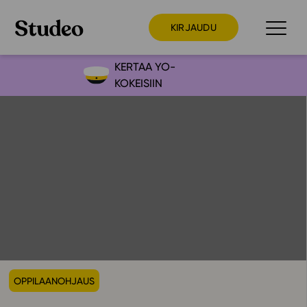
KIRJAUDU
KERTAA YO-
KOKEISIIN
Preppaaja
Opettaja
Opiskelija
Huoltaja
Kokeilutarjous
Ainstain
Alakoulu
Yläkoulu
OPPILAANOHJAUS
Lukio
Ajankohtaista