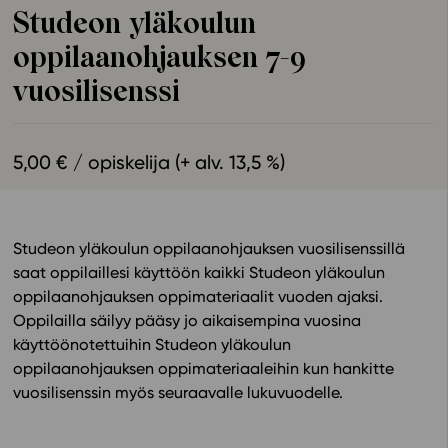
Studeon yläkoulun
Ominaisuudet
oppilaanohjauksen 7-9
Tapahtumakalenteri
Webinaari­tallenteet
vuosilisenssi
Yhteisö
Suosittelut
5,00 € / opiskelija (+ alv. 13,5 %)
Ohjekeskus
Ohjevideot
Oppikirjailijat
Studeon yläkoulun oppilaanohjauksen vuosilisenssillä
Tiimi
saat oppilaillesi käyttöön kaikki Studeon yläkoulun
Tietoa meistä
oppilaanohjauksen oppimateriaalit vuoden ajaksi.
Eettiset periaatteet tekoälyn käyttöön
Oppilailla säilyy pääsy jo aikaisempina vuosina
käyttöönotettuihin Studeon yläkoulun
Tilaa uutiskirje
oppilaanohjauksen oppimateriaaleihin kun hankitte
Ota yhteyttä
vuosilisenssin myös seuraavalle lukuvuodelle.