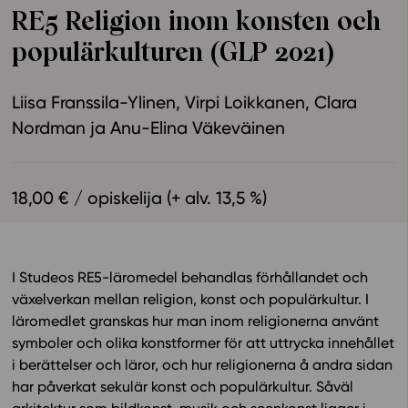
RE5 Religion inom konsten och
Ominaisuudet
populärkulturen (GLP 2021)
Tapahtumakalenteri
Webinaari­tallenteet
Liisa Franssila-Ylinen
Virpi Loikkanen
Clara
Yhteisö
Nordman
Anu-Elina Väkeväinen
Suosittelut
Ohjekeskus
Ohjevideot
18,00 € / opiskelija (+ alv. 13,5 %)
Oppikirjailijat
Tiimi
Tietoa meistä
I Studeos RE5-läromedel behandlas förhållandet och
Eettiset periaatteet tekoälyn käyttöön
växelverkan mellan religion, konst och populärkultur. I
Tilaa uutiskirje
läromedlet granskas hur man inom religionerna använt
symboler och olika konstformer för att uttrycka innehållet
Ota yhteyttä
i berättelser och läror, och hur religionerna å andra sidan
har påverkat sekulär konst och populärkultur. Såväl