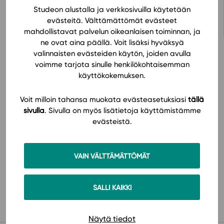
Avaa oppimateriaali Studeon alustalla
Studeon alustalla ja verkkosivuilla käytetään
evästeitä. Välttämättömät evästeet
mahdollistavat palvelun oikeanlaisen toiminnan, ja
ne ovat aina päällä. Voit lisäksi hyväksyä
valinnaisten evästeiden käytön, joiden avulla
voimme tarjota sinulle henkilökohtaisemman
käyttökokemuksen.
Hinnasto
Voit milloin tahansa muokata evästeasetuksiasi
tällä
sivulla
. Sivulla on myös lisätietoja käyttämistämme
evästeistä.
VAIN VÄLTTÄMÄTTÖMÄT
Käyttöönotto
SALLI KAIKKI
Näytä tiedot