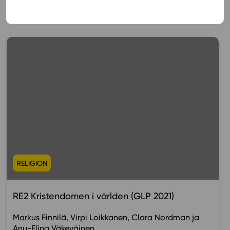
Muista myös tämä
RELIGION
RE2 Kristendomen i världen (GLP 2021)
Markus Finnilä
Virpi Loikkanen
Clara Nordman
Anu-Elina Väkeväinen