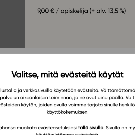
Oppikirj
Tilaa
9,00 € / opiskelija (+ alv. 13,5 %)
t
Tiimi
it
Tietoa 
ssit
Eettise
tekoäly
lingen av den studerandes naturvetenskapliga tänkande
Valitse, mitä evästeitä käytät
medlet utgår från fenomen i det dagliga livet och bygg
en är uppbyggda. Med hjälp av läromedlet lär sig den
ustalla ja verkkosivuilla käytetään evästeitä. Välttämättöm
 labbet och hemma. Den studerande lär sig observera 
palvelun oikeanlaisen toiminnan, ja ne ovat aina päällä. Voit 
nliga kemiska beteckningar. Materialet utnyttjar teknis
västeiden käytön, joiden avulla voimme tarjota sinulle henk
studerande i fokus.
käyttökokemuksen.
 tahansa muokata evästeasetuksiasi
tällä sivulla
. Sivulla on my
käyttämistämme evästeistä.