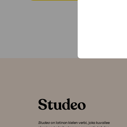
Studeo
on latinan kielen verbi, joka kuvailee