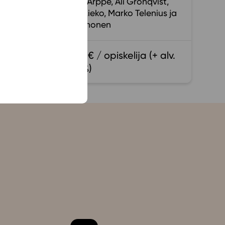
Suula Arppe
Ali Grönqvist
Elina Lieko
Marko Telenius
Jari Ahonen
18,00 € / opiskelija (+ alv.
13,5 %)