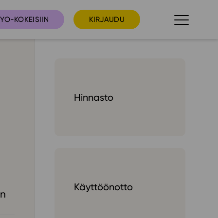
YO-KOKEISIIN
KIRJAUDU
taista
Tilaa uutiskirje
Hinnasto
suudet
Ota yhteyttä
umakalenteri
ri­tallenteet
In English
elut
Käyttöönotto
skus
en
deot