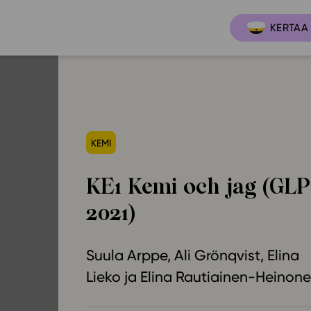
KERTAA 
Ajankoh
Lukio
KEMI
Ominai
t
LOPS 2021
Tapaht
it
GLP 2021
KE1 Kemi och jag (GLP
Webinaa
ssit
Oppimateriaalit
2021)
Yhteisö
Hinnasto
Suositt
Lukion pakettilisenssi
Suula Arppe
Ali Grönqvist
Elina
Ohjeke
Lieko
Elina Rautiainen-Heinon
Käyttöönotto
Ohjevi
Bruksanvisning