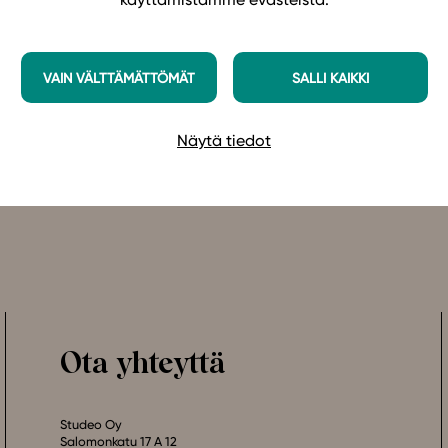
VAIN VÄLTTÄMÄTTÖMÄT
SALLI KAIKKI
Näytä tiedot
Ota yhteyttä
Studeo Oy
Salomonkatu 17 A 12