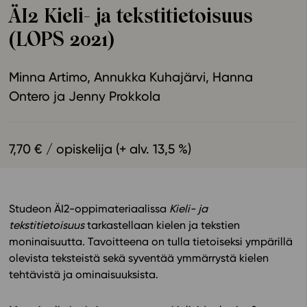
ÄI2 Kieli- ja tekstitietoisuus
Ominaisuudet
(LOPS 2021)
Tapahtumakalenteri
Webinaari­tallenteet
Minna Artimo
Annukka Kuhajärvi
Hanna
Yhteisö
Ontero
Jenny Prokkola
Suosittelut
Ohjekeskus
Ohjevideot
7,70 € / opiskelija (+ alv. 13,5 %)
Oppikirjailijat
Tiimi
Tietoa meistä
Studeon ÄI2-oppimateriaalissa
Kieli- ja
Eettiset periaatteet tekoälyn käyttöön
tekstitietoisuus
tarkastellaan kielen ja tekstien
Tilaa uutiskirje
moninaisuutta. Tavoitteena on tulla tietoiseksi ympärillä
olevista teksteistä sekä syventää ymmärrystä kielen
Ota yhteyttä
tehtävistä ja ominaisuuksista.