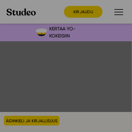
KIRJAUDU
KERTAA YO-
KOKEISIIN
Preppaaja
Opettaja
Opiskelija
Huoltaja
Kokeilutarjous
Ainstain
Alakoulu
Yläkoulu
ÄIDINKIELI JA KIRJALLISUUS
Lukio
Ajankohtaista