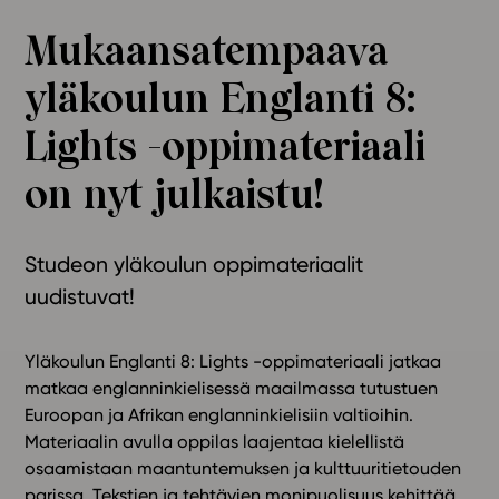
Ominaisuudet
Mukaansa­tempaava
Tapahtumakalenteri
yläkoulun Englanti 8:
Webinaari­tallenteet
Yhteisö
Lights -oppimateriaali
Suosittelut
on nyt julkaistu!
Ohjekeskus
Ohjevideot
Oppikirjailijat
Studeon yläkoulun oppimateriaalit
Tiimi
uudistuvat!
Tietoa meistä
Eettiset periaatteet tekoälyn käyttöön
Yläkoulun Englanti 8: Lights -oppimateriaali jatkaa
matkaa englanninkielisessä maailmassa tutustuen
Tilaa uutiskirje
Euroopan ja Afrikan englanninkielisiin valtioihin.
Ota yhteyttä
Materiaalin avulla oppilas laajentaa kielellistä
osaamistaan maantuntemuksen ja kulttuuritietouden
parissa. Tekstien ja tehtävien monipuolisuus kehittää