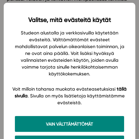
oppilaan ymmärrystä englannin kielen rakenteista ja
In English
kannustaa rohkeaan kielenkäyttöön. Oppimateriaalin
Valitse, mitä evästeitä käytät
tekstien aihepiirit on valittu nuorten maailmasta
oppimista motivoimaan.
Studeon alustalla ja verkkosivuilla käytetään
evästeitä. Välttämättömät evästeet
Englanti 8: Lights auttaa syventämään ääntämistä
mahdollistavat palvelun oikeanlaisen toiminnan, ja
sekä kielitietoutta ja kielenkäyttömalleja erilaisissa
ne ovat aina päällä. Voit lisäksi hyväksyä
arkisissa viestintätilanteissa. Kielioppiosio
valinnaisten evästeiden käytön, joiden avulla
harjaannuttaa kielen keskeisiä rakenteita. Oppilas
voimme tarjota sinulle henkilökohtaisemman
käyttökokemuksen.
tutustuu rakenteisiin myös kielioppivideoiden avulla.
Kulttuuriluvut tutustuttavat oppilaan monikanavaisesti
Voit milloin tahansa muokata evästeasetuksiasi
tällä
englanninkieliseen maailmaan.
sivulla
. Sivulla on myös lisätietoja käyttämistämme
evästeistä.
Oppimateriaalissa on otettu erityisesti huomioon sekä
alas- että ylöspäin eriyttäminen. Alaspäin
eriyttämisen tueksi teksteistä on myös helpotettu
VAIN VÄLTTÄMÄTTÖMÄT
versio. Ylöspäin eriyttämiseen sopii haastetta tarjoava
Challenge-luku. Eriyttäminen onnistuu hyvin myös