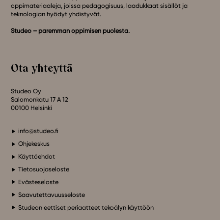
oppimateriaaleja, joissa pedagogisuus, laadukkaat sisällöt ja
teknologian hyödyt yhdistyvät.
Studeo – paremman oppimisen puolesta.
Ota yhteyttä
Studeo Oy
Salomonkatu 17 A 12
00100 Helsinki
info@studeo.fi
Ohjekeskus
Käyttöehdot
Tietosuojaseloste
Evästeseloste
Saavutettavuusseloste
Studeon eettiset periaatteet tekoälyn käyttöön