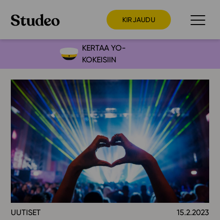
KIRJAUDU
KERTAA YO-
KOKEISIIN
Preppaaja
Opettaja
Opiskelija
Huoltaja
Kokeilutarjous
Ainstain
Alakoulu
Yläkoulu
Lukio
UUTISET
15.2.2023
Ajankohtaista