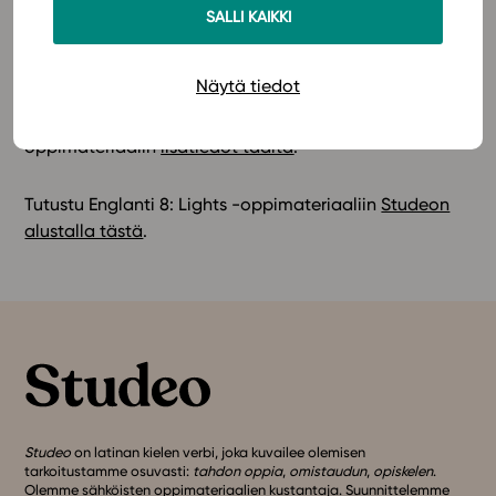
laajan tehtäväpaketin avulla – materiaali sisältää
SALLI KAIKKI
runsaasti eritasoisia tehtäviä. Lisäksi oppilas pääsee
asettamaan omat tavoitteet opiskelulleen ja pystyy
Näytä tiedot
etenemään niiden mukaan. Opettajan avuksi on laaja
koetehtäväpankki sekä kattava opettajan opas. Katso
oppimateriaalin
lisätiedot täältä
!
Tutustu Englanti 8: Lights -oppimateriaaliin
Studeon
alustalla tästä
.
Studeo
on latinan kielen verbi, joka kuvailee olemisen
tarkoitustamme osuvasti:
tahdon oppia
,
omistaudun
,
opiskelen
.
Olemme sähköisten oppimateriaalien kustantaja. Suunnittelemme