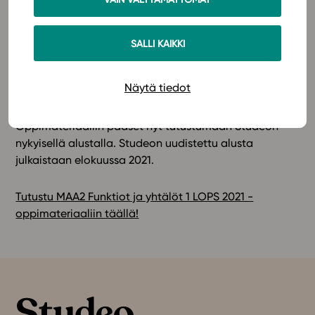
konetarkisteisia että editorilla vastattavia. Tehtäviä
on myös helppo kohdistaa opiskelijan taitotason
mukaan. Oppimateriaalin opetusvideot sekä tehtävien
SALLI KAIKKI
malliratkaisut auttavat opiskelijaa kehittämään
matemaattista osaamistaan. Mukana on myös Abitti-
Näytä tiedot
koetehtäväpaketti.
Lue lisää!
Oppimateriaaliin pääset nyt tutustumaan Studeon
nykyisellä alustalla. Studeon uudistettu alusta
julkaistaan elokuussa 2021.
Tutustu MAA2 Funktiot ja yhtälöt 1 LOPS 2021 -
oppimateriaaliin täällä!