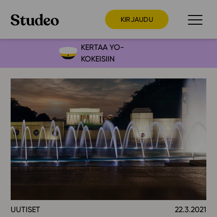
KIRJAUDU
KERTAA YO-
KOKEISIIN
Preppaaja
Opettaja
Opiskelija
Huoltaja
Kokeilutarjous
Ainstain
Alakoulu
Yläkoulu
Lukio
UUTISET
22.3.2021
Ajankohtaista