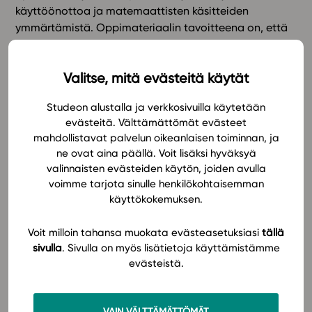
käyttöönottoa ja matemaattisten käsitteiden
ymmärtämistä. Oppimateriaalin tavoitteena on, että
In English
opiskelija tutustuu matemaattiseen mallintamiseen
polynomi-, rationaali- ja juurifunktioiden avulla,
Valitse, mitä evästeitä käytät
tuntee näiden funktioiden ominaisuudet ja osaa
ratkaista niihin liittyviä yhtälöitä sekä
Studeon alustalla ja verkkosivuilla käytetään
polynomiepäyhtälöitä.
evästeitä. Välttämättömät evästeet
mahdollistavat palvelun oikeanlaisen toiminnan, ja
Lukujen selkeät tekstit ja monipuoliset esimerkit
ne ovat aina päällä. Voit lisäksi hyväksyä
auttavat opiskelijaa oppimaan matematiikan
valinnaisten evästeiden käytön, joiden avulla
vaativatkin kokonaisuudet. Lukuisat interaktiiviset
voimme tarjota sinulle henkilökohtaisemman
sovelmat havainnollistavat käsiteltävää aihetta ja
käyttökokemuksen.
auttavat ymmärtämään matematiikan abstraktia
luonnetta.
Voit milloin tahansa muokata evästeasetuksiasi
tällä
sivulla
. Sivulla on myös lisätietoja käyttämistämme
evästeistä.
Laajassa koetehtäväpankissa harjoitukset on jaoteltu
sekä aihealueittain että (A)- ja (B)-tehtäviin.
Oppimateriaalissa on runsaasti tehtäviä, sekä
VAIN VÄLTTÄMÄTTÖMÄT