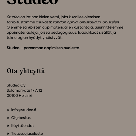
Studeo
on latinan kielen verbi, joka kuvailee olemisen
tarkoitustamme osuvasti:
tahdon oppia
,
omistaudun
,
opiskelen
.
Olemme sähköisten oppimateriaalien kustantaja. Suunnittelemme
oppimateriaaleja, joissa pedagogisuus, laadukkaat sisällöt ja
teknologian hyödyt yhdistyvät.
Studeo – paremman oppimisen puolesta.
Ota yhteyttä
Studeo Oy
Salomonkatu 17 A 12
00100 Helsinki
info@studeo.fi
Ohjekeskus
Käyttöehdot
Tietosuojaseloste