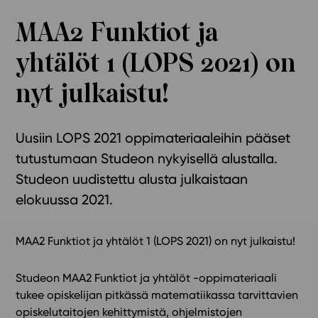
Ominaisuudet
MAA2 Funktiot ja
Tapahtumakalenteri
yhtälöt 1 (LOPS 2021) on
Webinaari­tallenteet
Yhteisö
nyt julkaistu!
Suosittelut
Ohjekeskus
Uusiin LOPS 2021 oppimateriaaleihin pääset
Ohjevideot
tutustumaan Studeon nykyisellä alustalla.
Oppikirjailijat
Studeon uudistettu alusta julkaistaan
Tiimi
elokuussa 2021.
Tietoa meistä
Eettiset periaatteet tekoälyn käyttöön
MAA2 Funktiot ja yhtälöt 1 (LOPS 2021) on nyt julkaistu!
Tilaa uutiskirje
Ota yhteyttä
Studeon MAA2 Funktiot ja yhtälöt -oppimateriaali
tukee opiskelijan pitkässä matematiikassa tarvittavien
opiskelutaitojen kehittymistä, ohjelmistojen