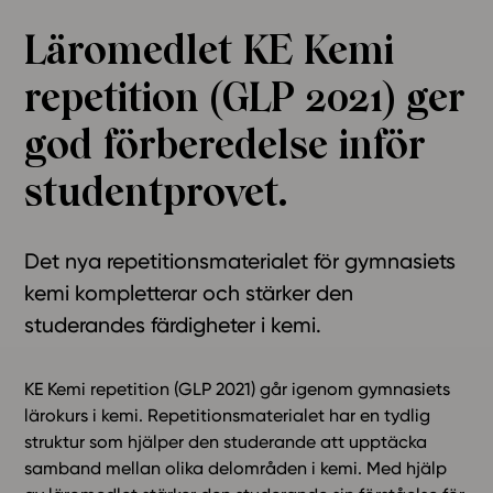
Ominaisuudet
Läromedlet KE Kemi
Tapahtumakalenteri
repetition (GLP 2021) ger
Webinaari­tallenteet
Yhteisö
god förberedelse inför
Suosittelut
studentprovet.
Ohjekeskus
Ohjevideot
Oppikirjailijat
Det nya repetitionsmaterialet för gymnasiets
Tiimi
kemi kompletterar och stärker den
Tietoa meistä
studerandes färdigheter i kemi.
Eettiset periaatteet tekoälyn käyttöön
Tilaa uutiskirje
KE Kemi repetition (GLP 2021) går igenom gymnasiets
lärokurs i kemi. Repetitionsmaterialet har en tydlig
Ota yhteyttä
struktur som hjälper den studerande att upptäcka
samband mellan olika delområden i kemi. Med hjälp