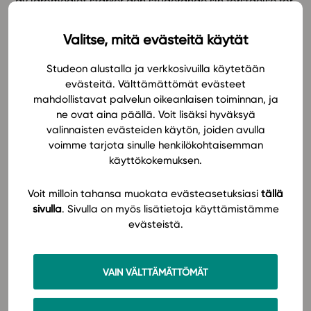
av läromedlet stärker den studerande sin förståelse för
kemins centrala begrepp och fenomen och får
In English
samtidigt bekanta sig med aktuell naturvetenskaplig
Valitse, mitä evästeitä käytät
och teknologisk forskning.
Studeon alustalla ja verkkosivuilla käytetään
evästeitä. Välttämättömät evästeet
Repetitionsmaterialet betonar strukturen i studentprov
mahdollistavat palvelun oikeanlaisen toiminnan, ja
och urvalsprov och handleder till en god svarsteknik –
ne ovat aina päällä. Voit lisäksi hyväksyä
den studerande får en uppfattning om vilken typ av
valinnaisten evästeiden käytön, joiden avulla
kunskap som krävs. Materialet handleder även i
voimme tarjota sinulle henkilökohtaisemman
användningen av olika program med hjälp av
käyttökokemuksen.
instruktionsvideor.
Voit milloin tahansa muokata evästeasetuksiasi
tällä
Uppgifterna i läromedlet hjälper den studerande att
sivulla
. Sivulla on myös lisätietoja käyttämistämme
repetera centrala begrepp, fenomen, tillämpningar
evästeistä.
och beräkningar. Alla kapitel innehåller
studentuppgifter och övningar inför urvalsprov. Alla
VAIN VÄLTTÄMÄTTÖMÄT
uppgifter har modellsvar med förslag till
poängsättning enligt SEN:s direktiv även för den
studerande. Läromedlet innehåller också två