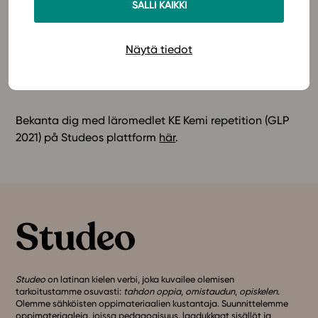
SALLI KAIKKI
preliminärprov.
Näytä tiedot
Läromedlet kan utnyttjas för självstudier och repetition
på egen hand.
Här
hittar du mera information och
priser.
Bekanta dig med läromedlet KE Kemi repetition (GLP
2021) på Studeos plattform
här
.
Studeo
on latinan kielen verbi, joka kuvailee olemisen
tarkoitustamme osuvasti:
tahdon oppia
,
omistaudun
,
opiskelen
.
Olemme sähköisten oppimateriaalien kustantaja. Suunnittelemme
oppimateriaaleja, joissa pedagogisuus, laadukkaat sisällöt ja