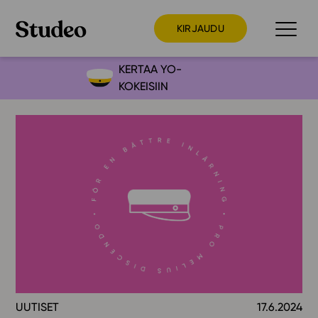
KIRJAUDU
KERTAA YO-
KOKEISIIN
Preppaaja
Opettaja
Opiskelija
Huoltaja
Kokeilutarjous
Ainstain
Alakoulu
Yläkoulu
Lukio
UUTISET
17.6.2024
Ajankohtaista