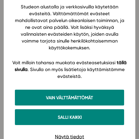
materiaalin ulkopuolelle. Studeon vuorovaikutteisen
Studeon alustalla ja verkkosivuilla käytetään
oppimisalustan avulla opettaja pystyy seuraamaan ja
In English
evästeitä. Välttämättömät evästeet
tukemaan oppimista aktiivisesti.
mahdollistavat palvelun oikeanlaisen toiminnan, ja
ne ovat aina päällä. Voit lisäksi hyväksyä
valinnaisten evästeiden käytön, joiden avulla
GE1-oppimateriaalissa tarkastellaan muuttuvaa
voimme tarjota sinulle henkilökohtaisemman
maailmaa ja sen alueellisia ilmiöitä – niin ympäristön
käyttökokemuksen.
kuin ihmiskunnan muutosten kautta.
Oppimateriaalissa perehdytään ajankohtaisiin ja
Voit milloin tahansa muokata evästeasetuksiasi
tällä
ihmiskunnan kannalta keskeisiin kysymyksiin:
sivulla
. Sivulla on myös lisätietoja käyttämistämme
väestönkasvuun, ilmastonmuutokseen, köyhyyteen ja
evästeistä.
pakolaisuuteen.
Lue lisää!
VAIN VÄLTTÄMÄTTÖMÄT
Oppimateriaaliin pääset tutustumaan Studeon
SALLI KAIKKI
nykyisellä alustalla. Studeon uudistettu alusta
julkaistaan elokuussa 2021.
Näytä tiedot