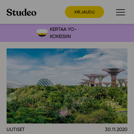
KIRJAUDU
KERTAA YO-
KOKEISIIN
Preppaaja
Opettaja
Opiskelija
Huoltaja
Kokeilutarjous
Ainstain
Alakoulu
Yläkoulu
Lukio
UUTISET
30.11.2020
Ajankohtaista