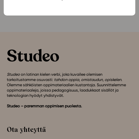
Tutustu GE1 Maailma muutoksessa (LOPS 2021) -
oppimateriaaliin täällä!
Studeo
on latinan kielen verbi, joka kuvailee olemisen
tarkoitustamme osuvasti:
tahdon oppia
,
omistaudun
,
opiskelen
.
Olemme sähköisten oppimateriaalien kustantaja. Suunnittelemme
oppimateriaaleja, joissa pedagogisuus, laadukkaat sisällöt ja
teknologian hyödyt yhdistyvät.
Studeo – paremman oppimisen puolesta.
Ota yhteyttä