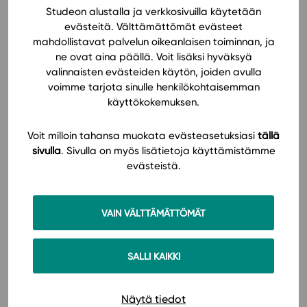
ottaen huomioon myös niihin liittyviä
Studeon alustalla ja verkkosivuilla käytetään
turvallisuusnäkökohtia esimerkiksi liikenteessä ja
evästeitä. Välttämättömät evästeet
In English
urheilussa. Animoidut ja selkeästi havainnollistetut
mahdollistavat palvelun oikeanlaisen toiminnan, ja
esimerkit innostavat opiskeluun.
ne ovat aina päällä. Voit lisäksi hyväksyä
valinnaisten evästeiden käytön, joiden avulla
voimme tarjota sinulle henkilökohtaisemman
Materiaalissa hyödynnetään monipuolisesti tieto- ja
käyttökokemuksen.
viestintäteknologiaa. FY4 sisältää ohjeita omien
mittausten tekemiseen, mutta tarjoaa myös valmiita
Voit milloin tahansa muokata evästeasetuksiasi
tällä
mittaustuloksia ja videomateriaaleja kokeellisista
sivulla
. Sivulla on myös lisätietoja käyttämistämme
mittauksista.
evästeistä.
Oppimateriaalin runsaat tehtävät tukevat käsitteiden
ymmärtämistä ja harjaannuttavat mittaustulosten
VAIN VÄLTTÄMÄTTÖMÄT
analysointiin ja tulkintaan sekä graafisten esitysten
laadintaan. Kattavat ohjelmisto-ohjeet tukevat
SALLI KAIKKI
fysiikan opiskelua ja antavat hyvän tuen esimerkiksi
voimakuvioiden piirtämiseen.
Lue lisää!
Näytä tiedot