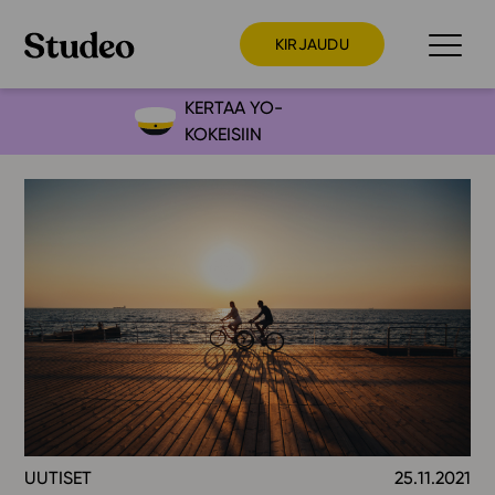
KIRJAUDU
KERTAA YO-
KOKEISIIN
Preppaaja
Opettaja
Opiskelija
Huoltaja
Kokeilutarjous
Ainstain
Alakoulu
Yläkoulu
Lukio
UUTISET
25.11.2021
Ajankohtaista