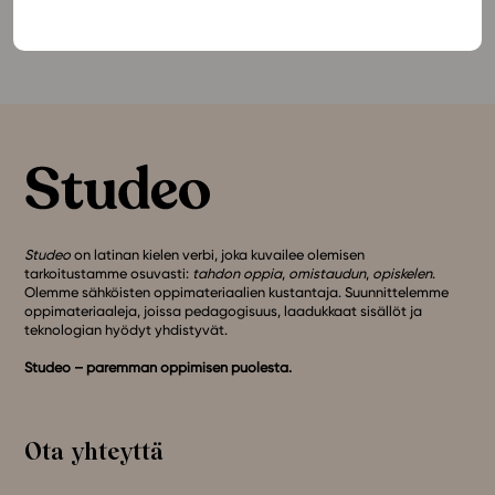
Tutustu FY4 Voima ja liike (LOPS 2021) -
oppimateriaaliin
Studeon alustalla tästä.
Studeo
on latinan kielen verbi, joka kuvailee olemisen
tarkoitustamme osuvasti:
tahdon oppia
,
omistaudun
,
opiskelen
.
Olemme sähköisten oppimateriaalien kustantaja. Suunnittelemme
oppimateriaaleja, joissa pedagogisuus, laadukkaat sisällöt ja
teknologian hyödyt yhdistyvät.
Studeo – paremman oppimisen puolesta.
Ota yhteyttä