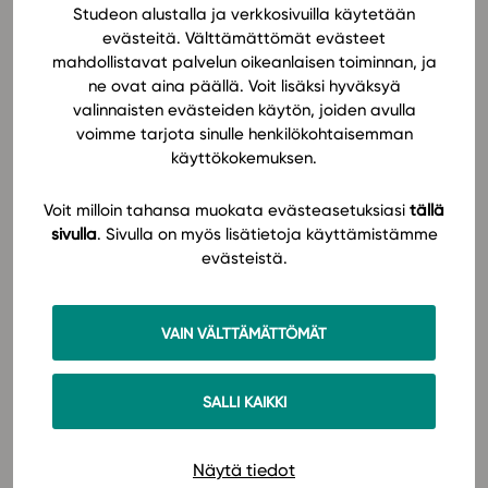
arvioimaan tekstien luotettavuutta ja käyttämään
Studeon alustalla ja verkkosivuilla käytetään
toisia tekstejä tarkoituksenmukaisesti oman
evästeitä. Välttämättömät evästeet
In English
kirjoittamisen tukena.
mahdollistavat palvelun oikeanlaisen toiminnan, ja
ne ovat aina päällä. Voit lisäksi hyväksyä
valinnaisten evästeiden käytön, joiden avulla
Monipuoliset tehtävät kehittävät tekstin tuottamisen
voimme tarjota sinulle henkilökohtaisemman
taitoja aina ideoinnista viimeistelyyn ja ohjaavat
käyttökokemuksen.
syvälliseen palautteen antamiseen ja
vastaanottamiseen. Kiinnostavat teksti-, kuva- ja
Voit milloin tahansa muokata evästeasetuksiasi
tällä
videoaineistot tukevat aineiston pohjalta
sivulla
. Sivulla on myös lisätietoja käyttämistämme
kirjoittamista. Innostavat sanataideharjoitukset
evästeistä.
rohkaisevat luovuuteen ja oman kirjoittajaäänen
löytämiseen. Sanataideosio taipuu myös tarvittaessa
luovan kirjoittamisen opintojakson materiaaliksi.
VAIN VÄLTTÄMÄTTÖMÄT
S2-tehtävät ja -sisällöt sekä lukujen yhteenvedot ja
SALLI KAIKKI
sanastot tekevät materiaalista sopivan myös suomi
toisena kielenä -ryhmien opetukseen.
Lue lisää!
Näytä tiedot
Tutustu ÄI6 Kirjoittaminen 1 (LOPS 2021) -