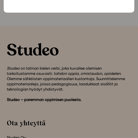
oppimateriaaliin
Studeon alustalla.
Studeo
on latinan kielen verbi, joka kuvailee olemisen
tarkoitustamme osuvasti:
tahdon oppia
,
omistaudun
,
opiskelen
.
Olemme sähköisten oppimateriaalien kustantaja. Suunnittelemme
oppimateriaaleja, joissa pedagogisuus, laadukkaat sisällöt ja
teknologian hyödyt yhdistyvät.
Studeo – paremman oppimisen puolesta.
Ota yhteyttä
Studeo Oy