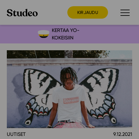
KIRJAUDU
KERTAA YO-
KOKEISIIN
Preppaaja
Opettaja
Opiskelija
Huoltaja
Kokeilutarjous
Ainstain
Alakoulu
Yläkoulu
Lukio
UUTISET
9.12.2021
Ajankohtaista